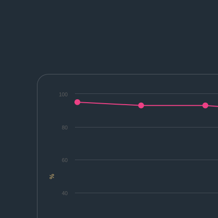
100
80
60
%
40