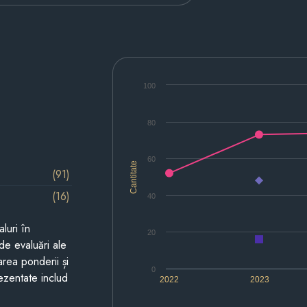
100
80
60
Cantitate
(91)
(16)
40
luri în
20
de evaluări ale
area ponderii și
0
prezentate includ
2022
2023