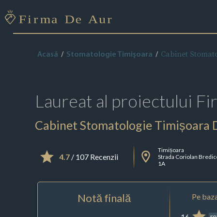
Cabinet Stomato
Acasă
Stomatologie Timişoara
Laureat al proiectului
Fi
Cabinet Stomatologie Timișoara 
Timișoara
4.7
/ 107 Recenzii
Strada Coriolan Bredi
1A
Notă finală
Pe baza
16
r