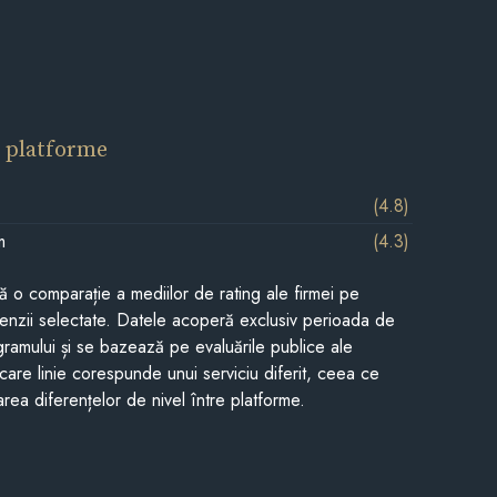
 platforme
(4.8)
m
(4.3)
tă o comparație a mediilor de rating ale firmei pe
cenzii selectate. Datele acoperă exclusiv perioada de
gramului și se bazează pe evaluările publice ale
Fiecare linie corespunde unui serviciu diferit, ceea ce
rea diferențelor de nivel între platforme.