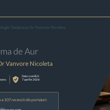
logie Timișoara Dr Vanvore Nicoleta
rma de Aur
Dr Vanvore Nicoleta
Data scanării:
ceanu
7 aprilie 2026
 a 107 recenzii din portaluri:
evieweuro.com