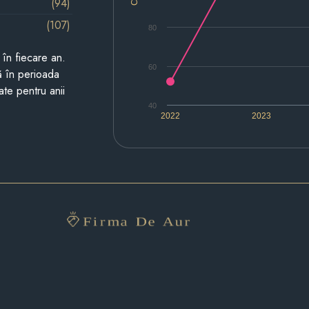
(94)
(107)
80
i în fiecare an.
60
ză în perioada
ate pentru anii
40
2022
2023