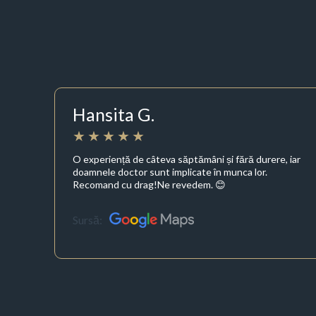
Hansita G.
O experiență de câteva săptămâni și fără durere, iar
doamnele doctor sunt implicate în munca lor.
Recomand cu drag!Ne revedem. 😊
Sursă: