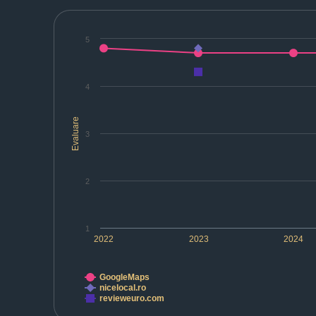
5
4
Evaluare
3
2
1
2022
2023
2024
GoogleMaps
nicelocal.ro
revieweuro.com