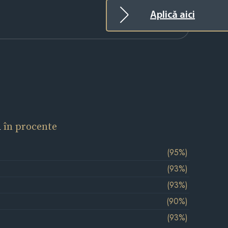
Aplică aici
l
în procente
(95%)
(93%)
(93%)
(90%)
(93%)