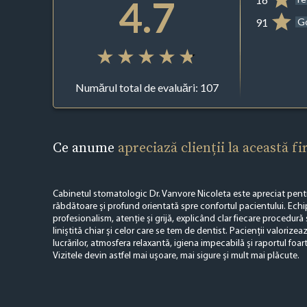
4.7
91
G
Numărul total de evaluări: 107
Ce anume
apreciază clienții la această f
Cabinetul stomatologic Dr. Vanvore Nicoleta este apreciat pent
răbdătoare și profund orientată spre confortul pacientului. Echi
profesionalism, atenție și grijă, explicând clar fiecare procedură
liniștită chiar și celor care se tem de dentist. Pacienții valorize
lucrărilor, atmosfera relaxantă, igiena impecabilă și raportul foarte
Vizitele devin astfel mai ușoare, mai sigure și mult mai plăcute.