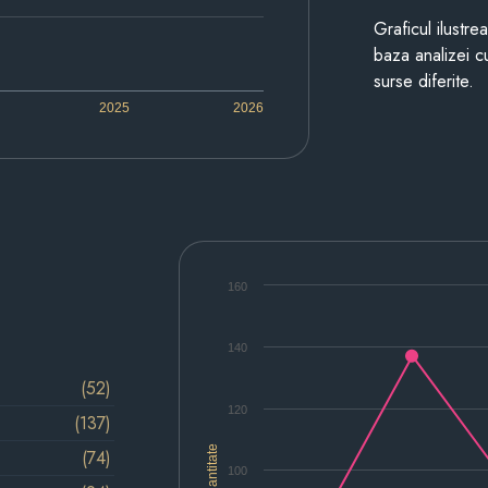
Graficul ilustre
baza analizei cu
surse diferite.
2025
2026
160
140
(52)
120
(137)
Cantitate
(74)
100