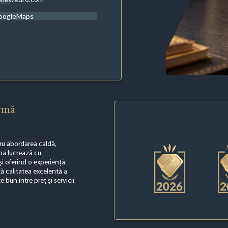
oogleMaps
irmă
ru abordarea caldă,
pa lucrează cu
 și oferind o experiență
ază calitatea excelentă a
 bun între preț și servicii.