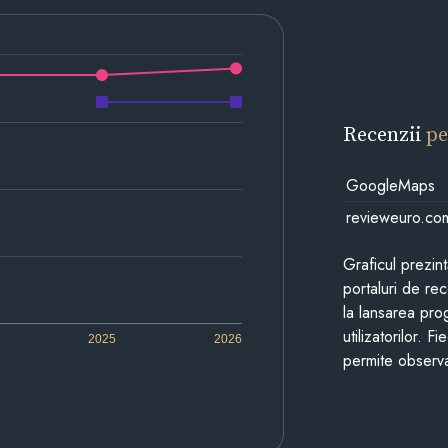
Recenzii
pe
GoogleMaps
revieweuro.co
Graficul prezin
portaluri de re
la lansarea pro
utilizatorilor. 
2025
2026
permite observa