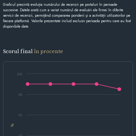
Graficul prezintă evoluția numărului de recenzii pe portaluri în perioade
succesive. Datele arată cum a variat numărul de evaluări ale firmei în diferite
servicii de recenzii, permițând compararea ponderii și a activității utilizatorilor pe
fiecare platformă. Valorile prezentate includ exclusiv perioada pentru care au fost
disponibile date.
Scorul final
în procente
100
80
60
%
40