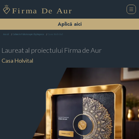
Aplică aici
Casa Holvital
Acasă
Cabinete Psihoterapie Cluj-Napoca
Laureat al proiectului
Firma de Aur
Casa Holvital