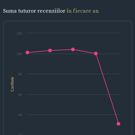
Suma tuturor recenziilor
în fiecare an
120
100
80
Cantitate
60
40