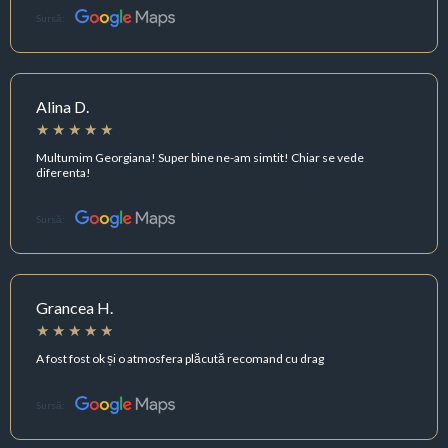
Sursă:
Alina D.
Multumim Georgiana! Super bine ne-am simtit! Chiar se vede
diferenta!
Sursă:
Grancea H.
A fost fost ok și o atmosfera plăcută recomand cu drag
Sursă: