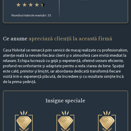
Numărul total de evaluări: 31
Ce anume
apreciază clienții la această firmă
Casa Holvital se remarcă prin servicii de masaj realizate cu profesionalism,
atenție reală la nevoile fiecărui client și o atmosferă care invită imediat la
relaxare. Echipa lucrează cu grijă și experiență, oferind sesiuni eficiente,
profund reconfortante și adaptate pentru a reda starea de bine. Spațiul
este cald, primitor și liniștit, iar abordarea dedicată transformă fiecare
vizită într-o experiență plăcută, de încredere și cu rezultate simțite încă
de la prima ședință.
Insigne
speciale