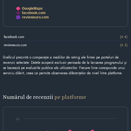
GoogleMaps
facebook.com
revieweuro.com
facebook.com
(4.4)
revieweuro.com
(4.3)
Graficul prezintă o comparație a mediilor de rating ale firmei pe portaluri de
recenzii selectate. Datele acoperă exclusiv perioada de la lansarea programului și
se bazează pe evaluările publice ale utilizatorilor. Fiecare linie corespunde unui
serviciu diferit, ceea ce permite observarea diferențelor de nivel între platforme.
Numărul de recenzii
pe platforme
80