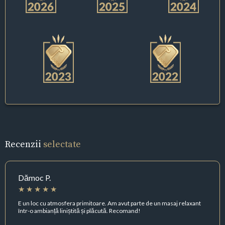
Recenzii
selectate
Dămoc P.
E un loc cu atmosfera primitoare. Am avut parte de un masaj relaxant
într-o ambianță liniștită și plăcută. Recomand!