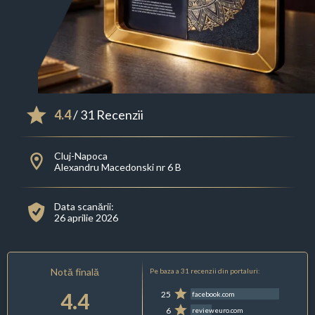
4.4
/ 31 Recenzii
Cluj-Napoca
Alexandru Macedonski nr 6 B
Data scanării:
26 aprilie 2026
Notă finală
Pe baza a 31 recenzii din portaluri:
4.4
25
facebook.com
6
revieweuro.com