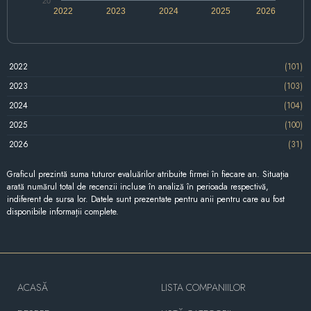
20
2022
2023
2024
2025
2026
2022
(101)
2023
(103)
2024
(104)
2025
(100)
2026
(31)
Graficul prezintă suma tuturor evaluărilor atribuite firmei în fiecare an. Situația
arată numărul total de recenzii incluse în analiză în perioada respectivă,
indiferent de sursa lor. Datele sunt prezentate pentru anii pentru care au fost
disponibile informații complete.
ACASĂ
LISTA COMPANIILOR