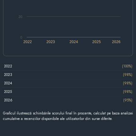
20
0
2022
2023
2024
2025
2026
2022
(100%)
2023
(98%)
2024
(98%)
2025
(98%)
2026
(95%)
Graficul ilustrează schimbările scorului final în procente, calculat pe baza analizei
cumulative a recenziilor disponibile ale utilizatorilor din surse diferite.