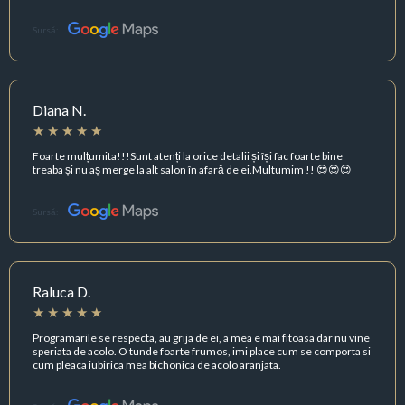
Sursă:
Diana N.
Foarte mulțumita!!!Sunt atenți la orice detalii și își fac foarte bine
treaba și nu aș merge la alt salon în afară de ei.Multumim !! 😍😍😍
Sursă:
Raluca D.
Programarile se respecta, au grija de ei, a mea e mai fitoasa dar nu vine
speriata de acolo. O tunde foarte frumos, imi place cum se comporta si
cum pleaca iubirica mea bichonica de acolo aranjata.