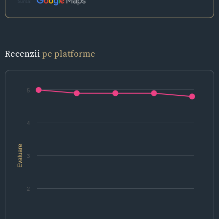
Sursă:
Recenzii
pe platforme
5
4
Evaluare
3
2