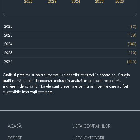
2022
2023
2024
2025
2026
2022
(83)
2023
(128)
2024
(180)
2025
(183)
2026
(206)
Graficul prezintă suma tuturor evaluărilor atribuite firmei în fiecare an. Situația
arată numărul total de recenzii incluse în analiză în perioada respectivă,
indiferent de sursa lor. Datele sunt prezentate pentru anii pentru care au fost
disponibile informații complete.
ACASĂ
LISTA COMPANIILOR
DESPRE
LISTĂ CATEGORII