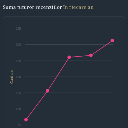
Suma tuturor recenziilor
în fiecare an
225
200
175
Cantitate
150
125
100
75