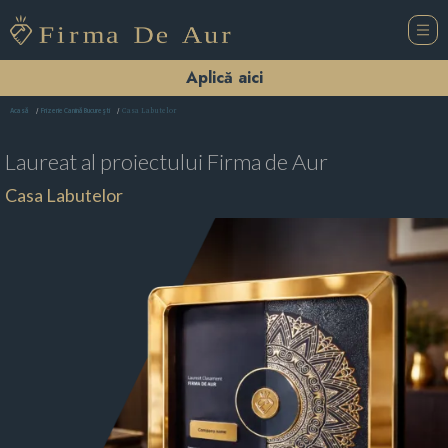
Aplică aici
Casa Labutelor
Acasă
Frizerie Canină Bucureşti
Laureat al proiectului
Firma de Aur
Casa Labutelor