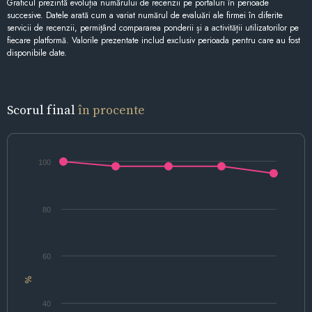
Graficul prezintă evoluția numărului de recenzii pe portaluri în perioade
succesive. Datele arată cum a variat numărul de evaluări ale firmei în diferite
servicii de recenzii, permițând compararea ponderii și a activității utilizatorilor pe
fiecare platformă. Valorile prezentate includ exclusiv perioada pentru care au fost
disponibile date.
Scorul final
în procente
100
80
60
%
40