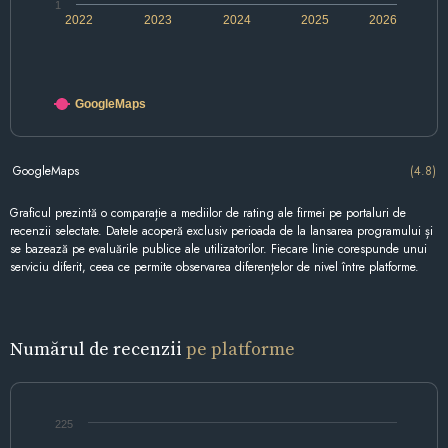
1
2022
2023
2024
2025
2026
GoogleMaps
GoogleMaps
(4.8)
Graficul prezintă o comparație a mediilor de rating ale firmei pe portaluri de
recenzii selectate. Datele acoperă exclusiv perioada de la lansarea programului și
se bazează pe evaluările publice ale utilizatorilor. Fiecare linie corespunde unui
serviciu diferit, ceea ce permite observarea diferențelor de nivel între platforme.
Numărul de recenzii
pe platforme
225