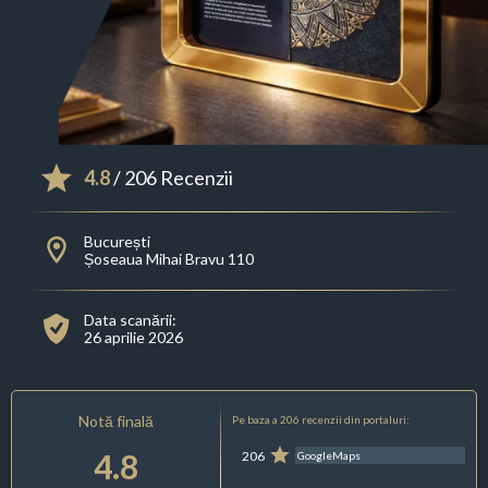
4.8
/ 206 Recenzii
București
Șoseaua Mihai Bravu 110
Data scanării:
26 aprilie 2026
Notă finală
Pe baza a 206 recenzii din portaluri:
4.8
206
GoogleMaps