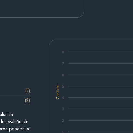
8
7
6
Cantitate
5
(7)
4
(2)
3
luri în
de evaluări ale
2
area ponderii și
1