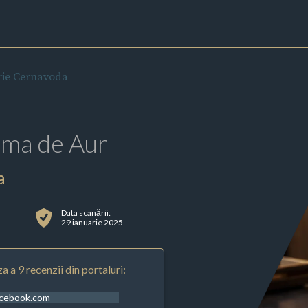
rie Cernavoda
rma de Aur
a
Data scanării:
r
29 ianuarie 2025
a a 9 recenzii din portaluri:
acebook.com