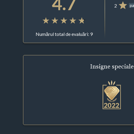
4.7
2
pa
Numărul total de evaluări: 9
Insigne
speciale