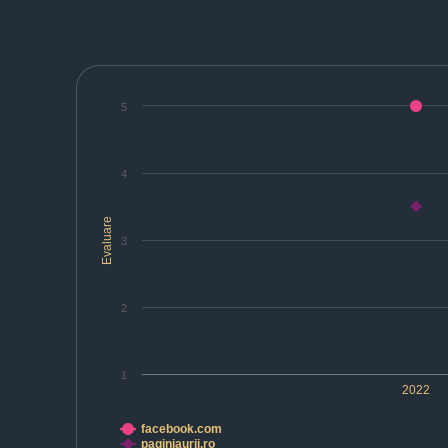
5
4
Evaluare
3
2
1
2022
facebook.com
paginiaurii.ro