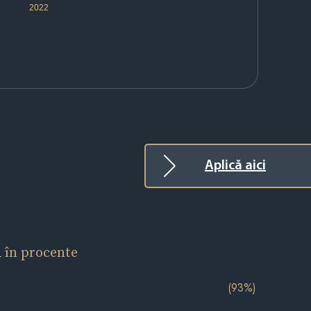
2022
Aplică aici
l
în procente
(93%)