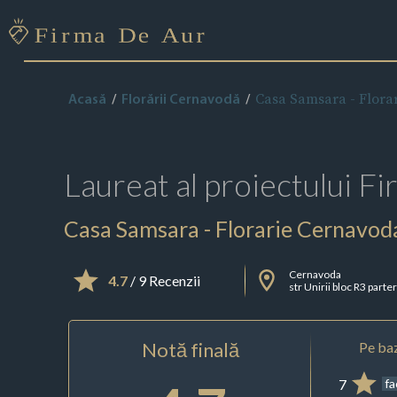
Casa Samsara - Flora
Acasă
Florării Cernavodă
Laureat al proiectului
Fi
Casa Samsara - Florarie Cernavod
Cernavoda
4.7
/ 9 Recenzii
str Unirii bloc R3 parte
Notă finală
Pe baz
7
f