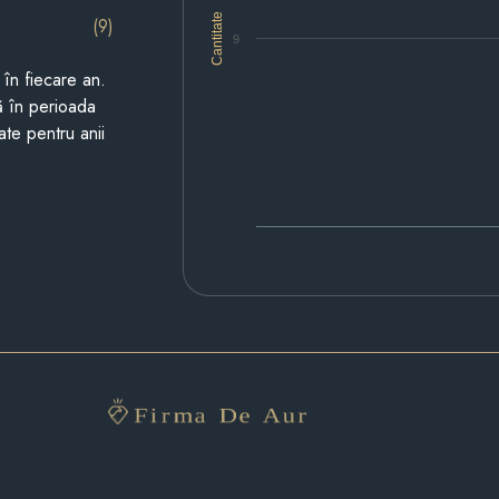
Cantitate
(9)
9
i în fiecare an.
ză în perioada
ate pentru anii