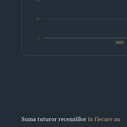
40
20
0
2022
Suma tuturor recenziilor
în fiecare an