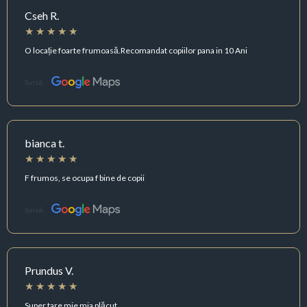
Cseh R.
O locație foarte frumoasă.Recomandat copiilor pana in 10 Ani
Sursă:
bianca t.
F frumos, se ocupa f bine de copii
Sursă:
Prundus V.
Super tare mie mia plăcut