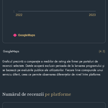
1
2022
2023
GoogleMaps
GoogleMaps
(4.3)
Graficul prezintă o comparație a mediilor de rating ale firmei pe portaluri de
recenzii selectate. Datele acoperă exclusiv perioada de la lansarea programului și
se bazează pe evaluările publice ale utilizatorilor. Fiecare linie corespunde unui
serviciu diferit, ceea ce permite observarea diferențelor de nivel între platforme.
Numărul de recenzii
pe platforme