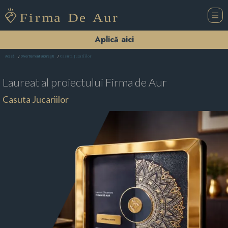
Aplică aici
Casuta Jucariilor
Acasă
Divertisment Bucureşti
Laureat al proiectului
Firma de Aur
Casuta Jucariilor