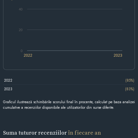
40
20
0
2022
2023
2022
(85%)
2023
(83%)
Graficul ilustrează schimbările scorului final în procente, calculat pe baza analizei
cumulative a recenziilor disponibile ale utilizatorilor din surse diferite.
Suma tuturor recenziilor
în fiecare an