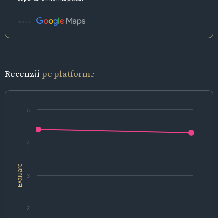
Sursă:
Recenzii
pe platforme
5
4
Evaluare
3
2