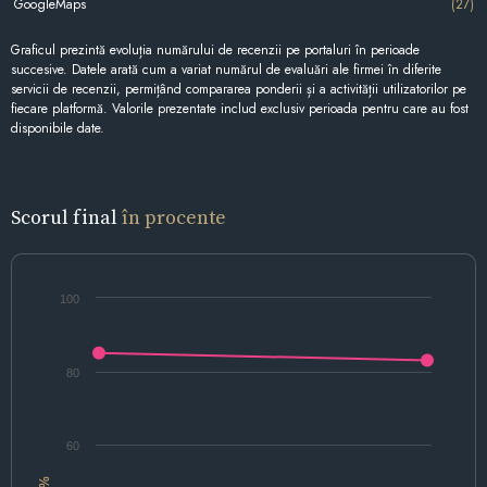
GoogleMaps
(27)
Graficul prezintă evoluția numărului de recenzii pe portaluri în perioade
succesive. Datele arată cum a variat numărul de evaluări ale firmei în diferite
servicii de recenzii, permițând compararea ponderii și a activității utilizatorilor pe
fiecare platformă. Valorile prezentate includ exclusiv perioada pentru care au fost
disponibile date.
Scorul final
în procente
100
80
60
%