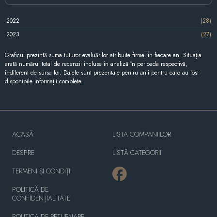
2022
(28)
2023
(27)
Graficul prezintă suma tuturor evaluărilor atribuite firmei în fiecare an. Situația
arată numărul total de recenzii incluse în analiză în perioada respectivă,
indiferent de sursa lor. Datele sunt prezentate pentru anii pentru care au fost
disponibile informații complete.
ACASĂ
LISTA COMPANIILOR
DESPRE
LISTĂ CATEGORII
TERMENI ȘI CONDIȚII
POLITICĂ DE
CONFIDENȚIALITATE
POLITICA DE RETURNARE