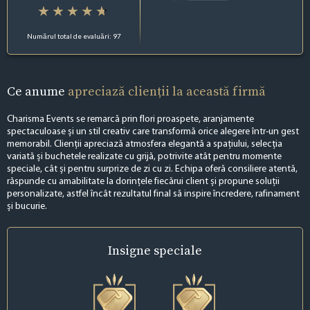
Numărul total de evaluări: 97
Ce anume
apreciază clienții la această firmă
Charisma Events se remarcă prin flori proaspete, aranjamente
spectaculoase și un stil creativ care transformă orice alegere într-un gest
memorabil. Clienții apreciază atmosfera elegantă a spațiului, selecția
variată și buchetele realizate cu grijă, potrivite atât pentru momente
speciale, cât și pentru surprize de zi cu zi. Echipa oferă consiliere atentă,
răspunde cu amabilitate la dorințele fiecărui client și propune soluții
personalizate, astfel încât rezultatul final să inspire încredere, rafinament
și bucurie.
Insigne
speciale