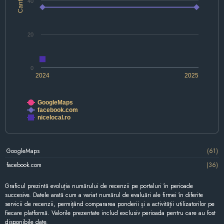
Cantitate
40
20
0
2024
2025
GoogleMaps
facebook.com
nicelocal.ro
GoogleMaps
(61)
facebook.com
(36)
Graficul prezintă evoluția numărului de recenzii pe portaluri în perioade
succesive. Datele arată cum a variat numărul de evaluări ale firmei în diferite
servicii de recenzii, permițând compararea ponderii și a activității utilizatorilor pe
fiecare platformă. Valorile prezentate includ exclusiv perioada pentru care au fost
disponibile date.