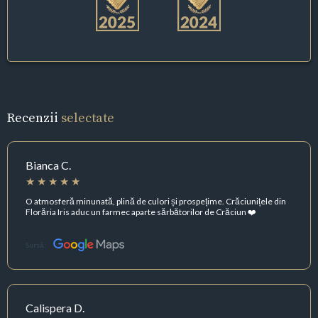
Recenzii
selectate
Bianca C.
O atmosferă minunată, plină de culori și prospețime. Crăciunițele din
Florăria Iris aduc un farmec aparte sărbătorilor de Crăciun ❤️
Sursă:
Calispera D.