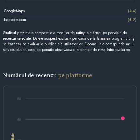
GoogleMaps
(4.4)
facebook.com
(4.9)
Graficul prezintă o comparație a mediilor de rating ale firmei pe portaluri de
recenzii selectate. Datele acoperă exclusiv perioada de la lansarea programului și
se bazează pe evaluările publice ale utilizatorilor. Fiecare linie corespunde unui
serviciu diferit, ceea ce permite observarea diferențelor de nivel între platforme.
Numărul de recenzii
pe platforme
80
60