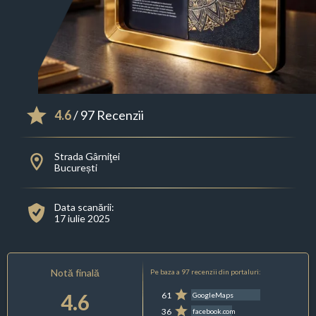
4.6
/ 97 Recenzii
Strada Gârniţei
București
Data scanării:
17 iulie 2025
Notă finală
Pe baza a 97 recenzii din portaluri:
4.6
61
GoogleMaps
36
facebook.com