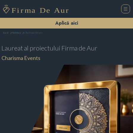
Aplică aici
Charisma Events
Acasă
Florării Iaşi
Laureat al proiectului
Firma de Aur
Charisma Events