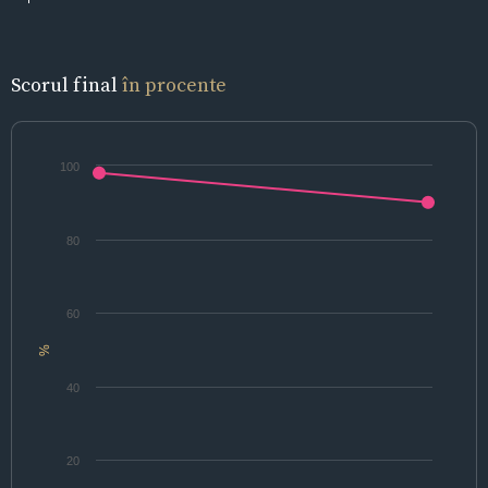
Scorul final
în procente
100
80
60
%
40
20