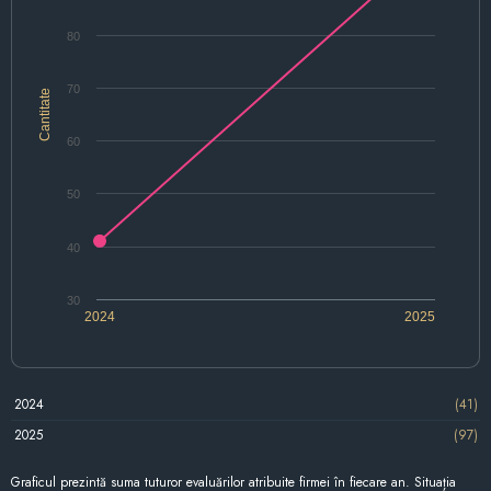
80
70
Cantitate
60
50
40
30
2024
2025
2024
(41)
2025
(97)
Graficul prezintă suma tuturor evaluărilor atribuite firmei în fiecare an. Situația