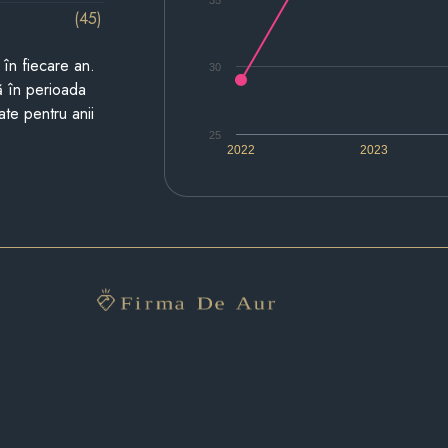
35
(45)
i în fiecare an.
30
ză în perioada
ate pentru anii
25
2022
2023