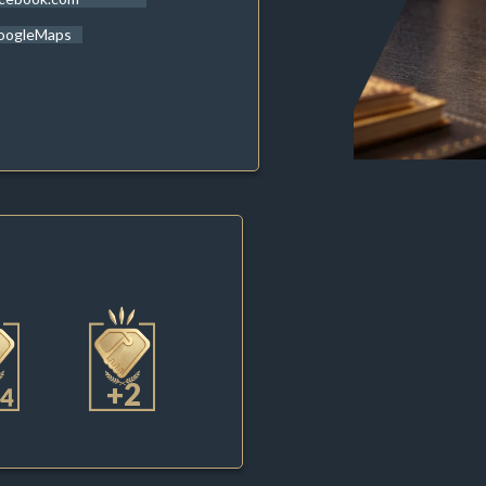
oogleMaps
+2