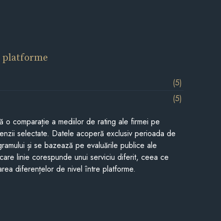
 platforme
(5)
(5)
tă o comparație a mediilor de rating ale firmei pe
cenzii selectate. Datele acoperă exclusiv perioada de
gramului și se bazează pe evaluările publice ale
Fiecare linie corespunde unui serviciu diferit, ceea ce
rea diferențelor de nivel între platforme.