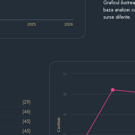
Graficul ilustre
baza analizei cu
surse diferite.
2025
2026
50
45
(29)
(46)
40
Cantitate
(45)
(45)