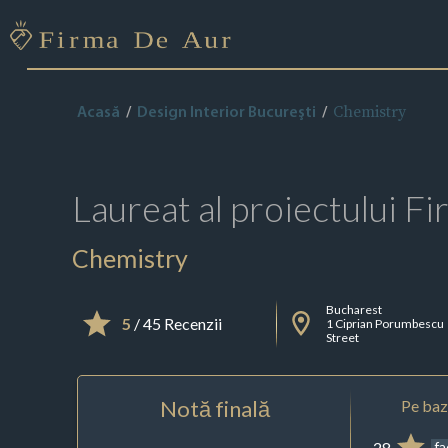
Chemistry
Acasă
Design Interior Bucureşti
Laureat al proiectului
Fi
Chemistry
Bucharest
5
/ 45 Recenzii
1 Ciprian Porumbescu
Street
Notă finală
Pe baza
28
f