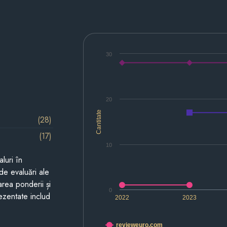
30
20
Cantitate
(28)
(17)
10
luri în
de evaluări ale
area ponderii și
0
prezentate includ
2022
2023
revieweuro.com