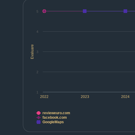
5
4
Evaluare
3
2
1
2022
2023
2024
revieweuro.com
facebook.com
GoogleMaps