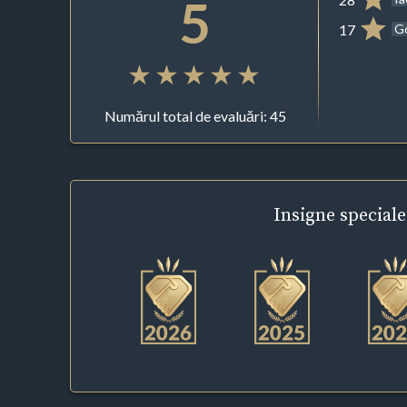
5
17
G
Numărul total de evaluări: 45
Insigne
speciale