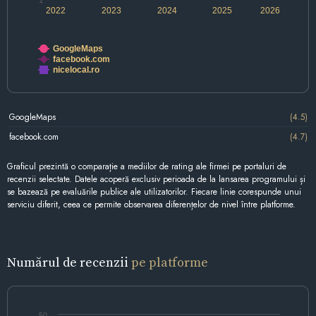
1
2022
2023
2024
2025
2026
GoogleMaps
facebook.com
nicelocal.ro
GoogleMaps
(4.5)
facebook.com
(4.7)
Graficul prezintă o comparație a mediilor de rating ale firmei pe portaluri de
recenzii selectate. Datele acoperă exclusiv perioada de la lansarea programului și
se bazează pe evaluările publice ale utilizatorilor. Fiecare linie corespunde unui
serviciu diferit, ceea ce permite observarea diferențelor de nivel între platforme.
Numărul de recenzii
pe platforme
50