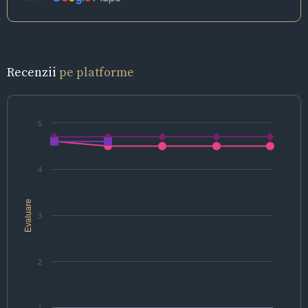
Recenzii
pe platforme
5
4
Evaluare
3
2