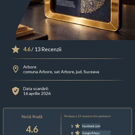
4.6
/ 13 Recenzii
Arbore
comuna Arbore, sat Arbore, jud. Suceava
Data scanării:
16 aprilie 2026
Notă finală
Pe baza a 13 recenzii din portaluri:
4.6
5
facebook.com
8
GoogleMaps