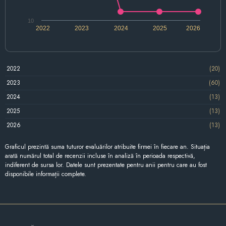
10
2022
2023
2024
2025
2026
2022
(20)
2023
(60)
2024
(13)
2025
(13)
2026
(13)
Graficul prezintă suma tuturor evaluărilor atribuite firmei în fiecare an. Situația
arată numărul total de recenzii incluse în analiză în perioada respectivă,
indiferent de sursa lor. Datele sunt prezentate pentru anii pentru care au fost
disponibile informații complete.