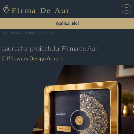
Aplică aici
CIPflowers Design Arbore
Acasă
Florării Arbore
Laureat al proiectului
Firma de Aur
CIPflowers Design Arbore