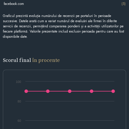
facebook.com
(5)
Graficul prezintă evoluția numărului de recenzii pe portaluri în perioade
succesive. Datele arată cum a variat numărul de evaluări ale firmei în diferite
servicii de recenzii, permițând compararea ponderii și a activității utilizatorilor pe
fiecare platformă. Valorile prezentate includ exclusiv perioada pentru care au fost
disponibile date.
Scorul final
în procente
100
80
60