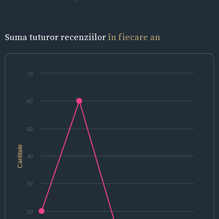
Suma tuturor recenziilor
în fiecare an
70
60
50
Cantitate
40
30
20