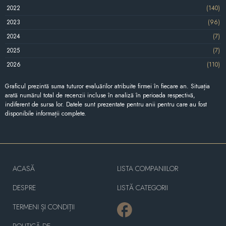
2022
(140)
2023
(96)
2024
(7)
2025
(7)
2026
(110)
Graficul prezintă suma tuturor evaluărilor atribuite firmei în fiecare an. Situația
arată numărul total de recenzii incluse în analiză în perioada respectivă,
indiferent de sursa lor. Datele sunt prezentate pentru anii pentru care au fost
disponibile informații complete.
ACASĂ
LISTA COMPANIILOR
DESPRE
LISTĂ CATEGORII
TERMENI ȘI CONDIȚII
POLITICĂ DE