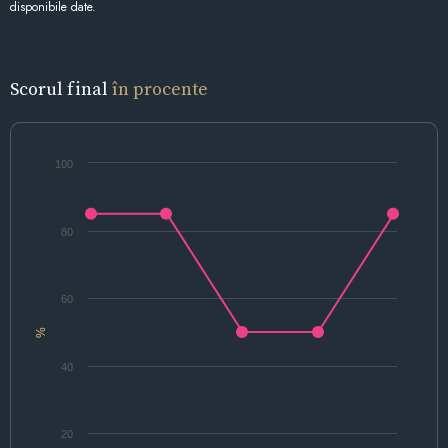
disponibile date.
Scorul final
în procente
100
80
60
%
40
20