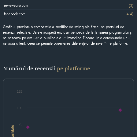
revieweuro.com
(3)
facebook.com
(4.4)
Graficul prezintă o comparație a mediilor de rating ale firmei pe portaluri de
recenzii selectate. Datele acoperă exclusiv perioada de la lansarea programului și
se bazează pe evaluările publice ale utilizatorilor. Fiecare linie corespunde unui
serviciu diferit, ceea ce permite observarea diferențelor de nivel între platforme.
Numărul de recenzii
pe platforme
125
100
75
Cantitate