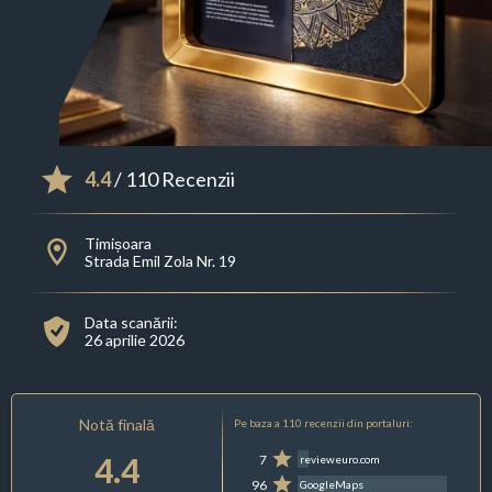
4.4
/ 110 Recenzii
Timișoara
Strada Emil Zola Nr. 19
Data scanării:
26 aprilie 2026
Notă finală
Pe baza a 110 recenzii din portaluri:
4.4
7
revieweuro.com
96
GoogleMaps