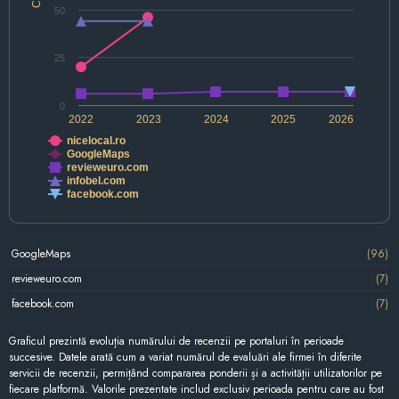
50
25
0
2022
2023
2024
2025
2026
nicelocal.ro
GoogleMaps
revieweuro.com
infobel.com
facebook.com
GoogleMaps
(96)
revieweuro.com
(7)
facebook.com
(7)
Graficul prezintă evoluția numărului de recenzii pe portaluri în perioade
succesive. Datele arată cum a variat numărul de evaluări ale firmei în diferite
servicii de recenzii, permițând compararea ponderii și a activității utilizatorilor pe
fiecare platformă. Valorile prezentate includ exclusiv perioada pentru care au fost