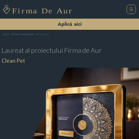
Aplică aici
Clean Pet
Acasă
Frizerie Canină Timişoara
Laureat al proiectului
Firma de Aur
Clean Pet