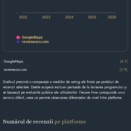
1
2022
2023
2024
2025
2026
GoogleMaps
revieweuro.com
GoogleMaps
(4.7)
revieweuro.com
(3.9)
Graficul prezintă o comparație a mediilor de rating ale firmei pe portaluri de
recenzii selectate. Datele acoperă exclusiv perioada de la lansarea programului și
se bazează pe evaluările publice ale utilizatorilor. Fiecare linie corespunde unui
serviciu diferit, ceea ce permite observarea diferențelor de nivel între platforme.
Numărul de recenzii
pe platforme