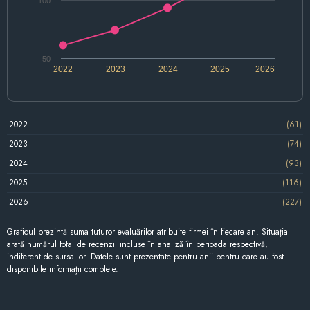
100
50
2022
2023
2024
2025
2026
2022
(61)
2023
(74)
2024
(93)
2025
(116)
2026
(227)
Graficul prezintă suma tuturor evaluărilor atribuite firmei în fiecare an. Situația
arată numărul total de recenzii incluse în analiză în perioada respectivă,
indiferent de sursa lor. Datele sunt prezentate pentru anii pentru care au fost
disponibile informații complete.