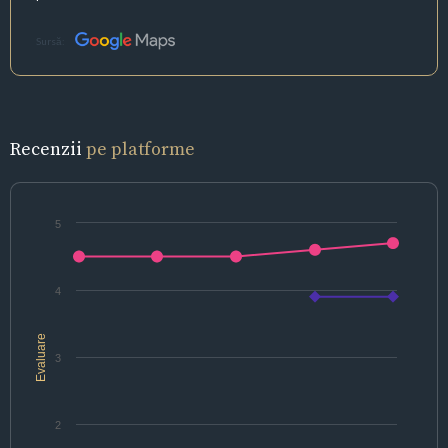
Sursă:
Recenzii
pe platforme
5
4
Evaluare
3
2