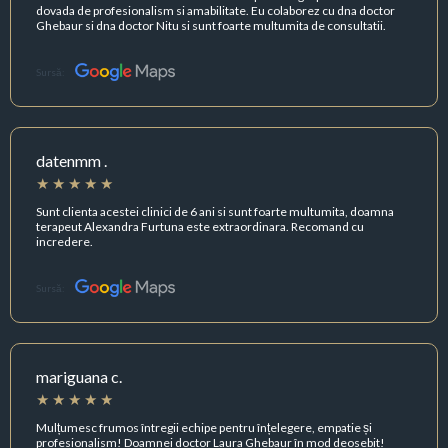
dovada de profesionalism si amabilitate. Eu colaborez cu dna doctor
Ghebaur si dna doctor Nitu si sunt foarte multumita de consultatii.
Sursă:
datenmm .
Sunt clienta acestei clinici de 6 ani si sunt foarte multumita, doamna
terapeut Alexandra Furtuna este extraordinara. Recomand cu
incredere.
Sursă:
mariguana c.
Mulțumesc frumos întregii echipe pentru înțelegere, empatie și
profesionalism! Doamnei doctor Laura Ghebaur în mod deosebit!