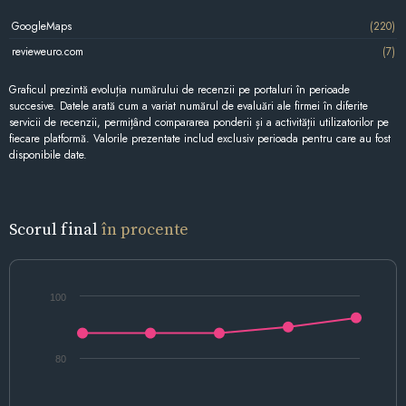
GoogleMaps
(220)
revieweuro.com
(7)
Graficul prezintă evoluția numărului de recenzii pe portaluri în perioade
succesive. Datele arată cum a variat numărul de evaluări ale firmei în diferite
servicii de recenzii, permițând compararea ponderii și a activității utilizatorilor pe
fiecare platformă. Valorile prezentate includ exclusiv perioada pentru care au fost
disponibile date.
Scorul final
în procente
100
80