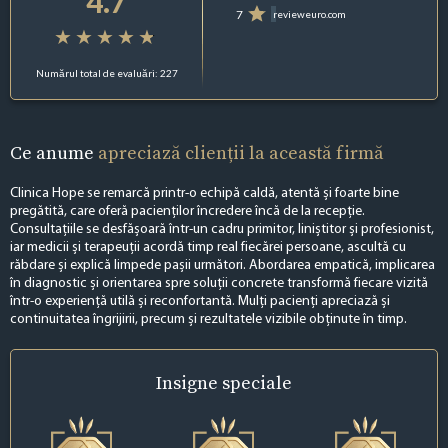
4.7
7
revieweuro.com
Numărul total de evaluări: 227
Ce anume
apreciază clienții la această firmă
Clinica Hope se remarcă printr-o echipă caldă, atentă și foarte bine
pregătită, care oferă pacienților încredere încă de la recepție.
Consultațiile se desfășoară într-un cadru primitor, liniștitor și profesionist,
iar medicii și terapeuții acordă timp real fiecărei persoane, ascultă cu
răbdare și explică limpede pașii următori. Abordarea empatică, implicarea
în diagnostic și orientarea spre soluții concrete transformă fiecare vizită
într-o experiență utilă și reconfortantă. Mulți pacienți apreciază și
continuitatea îngrijirii, precum și rezultatele vizibile obținute în timp.
Insigne
speciale