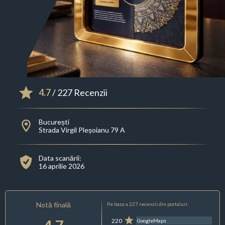
4.7
/ 227 Recenzii
București
Strada Virgil Pleșoianu 79 A
Data scanării:
16 aprilie 2026
Notă finală
Pe baza a 227 recenzii din portaluri:
220
GoogleMaps