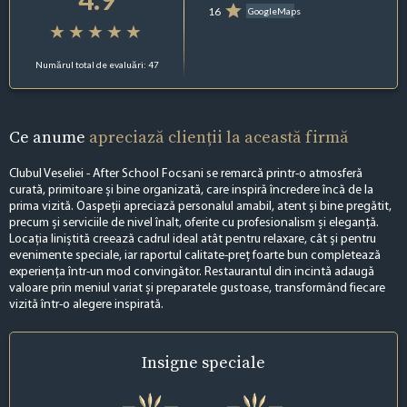
16
GoogleMaps
Numărul total de evaluări: 47
Ce anume
apreciază clienții la această firmă
Clubul Veseliei - After School Focsani se remarcă printr-o atmosferă
curată, primitoare și bine organizată, care inspiră încredere încă de la
prima vizită. Oaspeții apreciază personalul amabil, atent și bine pregătit,
precum și serviciile de nivel înalt, oferite cu profesionalism și eleganță.
Locația liniștită creează cadrul ideal atât pentru relaxare, cât și pentru
evenimente speciale, iar raportul calitate-preț foarte bun completează
experiența într-un mod convingător. Restaurantul din incintă adaugă
valoare prin meniul variat și preparatele gustoase, transformând fiecare
vizită într-o alegere inspirată.
Insigne
speciale