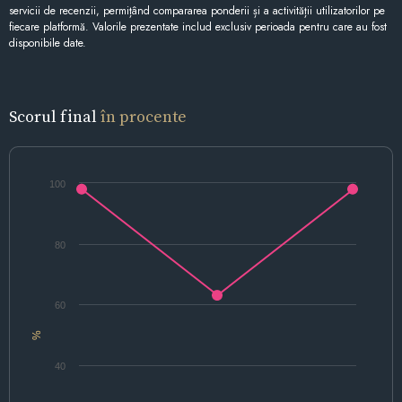
servicii de recenzii, permițând compararea ponderii și a activității utilizatorilor pe
fiecare platformă. Valorile prezentate includ exclusiv perioada pentru care au fost
disponibile date.
Scorul final
în procente
100
80
60
%
40