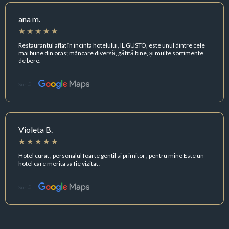
ana m.
Restaurantul aflat în incinta hotelului, IL GUSTO, este unul dintre cele
mai bune din oras; mâncare diversă, gătită bine, și multe sortimente
de bere.
Sursă:
Violeta B.
Hotel curat , personalul foarte gentil si primitor , pentru mine Este un
hotel care merita sa fie vizitat .
Sursă: