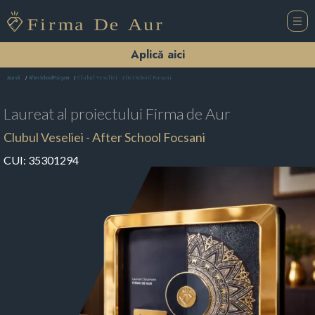
Aplică aici
Clubul Veseliei - After School Focsani
Acasă
After School Focşani
Laureat al proiectului
Firma de Aur
Clubul Veseliei - After School Focsani
CUI:
35301294