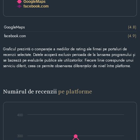
GoogleMaps
facebook.com
GoogleMaps
(4.8)
facebook.com
(4.9)
Graficul prezintă o comparație a mediilor de rating ale firmei pe portaluri de
recenzii selectate. Datele acoperă exclusiv perioada de la lansarea programului și
se bazează pe evaluările publice ale utilizatorilor. Fiecare linie corespunde unui
serviciu diferit, ceea ce permite observarea diferențelor de nivel între platforme.
Numărul de recenzii
pe platforme
400
300