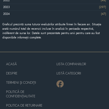
2022
(48)
2023
(297)
2024
(47)
Graficul prezintă suma tuturor evaluărilor atribuite firmei în fiecare an. Situația
arată numărul total de recenzii incluse în analiză în perioada respectivă,
indiferent de sursa lor. Datele sunt prezentate pentru anii pentru care au fost
disponibile informații complete.
ACASĂ
LISTA COMPANIILOR
DESPRE
LISTĂ CATEGORII
TERMENI ȘI CONDIȚII
POLITICĂ DE
CONFIDENȚIALITATE
POLITICA DE RETURNARE