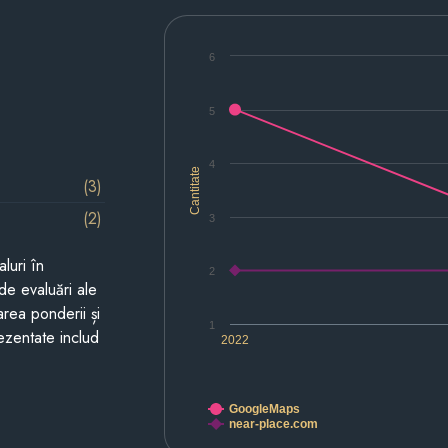
6
5
4
Cantitate
(3)
(2)
3
luri în
2
de evaluări ale
area ponderii și
1
prezentate includ
2022
GoogleMaps
near-place.com