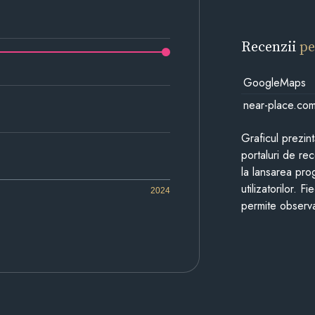
Recenzii
pe
GoogleMaps
near-place.co
Graficul prezin
portaluri de re
la lansarea pro
utilizatorilor. 
2024
permite observa