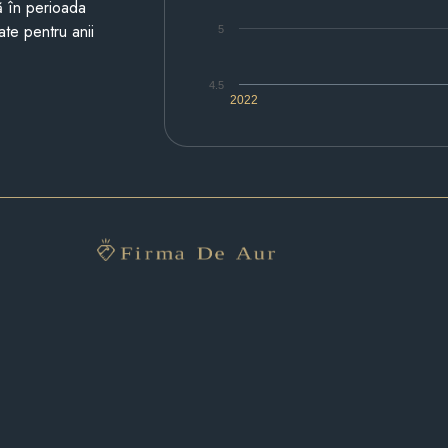
ză în perioada
ate pentru anii
5
4.5
2022