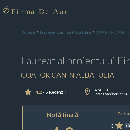
COAFOR CANIN 
Acasă
Frizerie Canină Alba Iulia
Laureat al proiectului
Fi
COAFOR CANIN ALBA IULIA
Alba Iulia
4.2
/ 5 Recenzii
Strada Vânătorilor 24
Notă finală
Pe baz
3
G