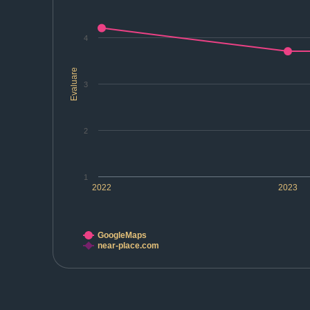
4
Evaluare
3
2
1
2022
2023
GoogleMaps
near-place.com