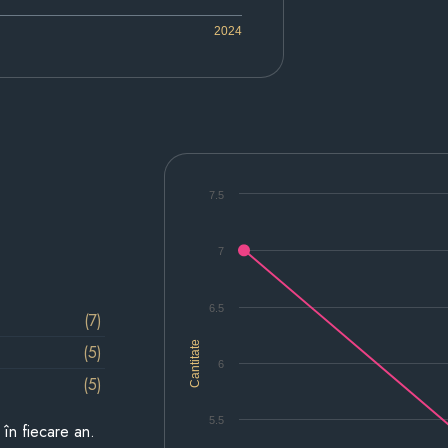
2024
7.5
7
6.5
(7)
Cantitate
(5)
6
(5)
5.5
i în fiecare an.