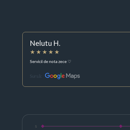
Nelutu H.
Servicii de nota zece ♡
Sursă:
5