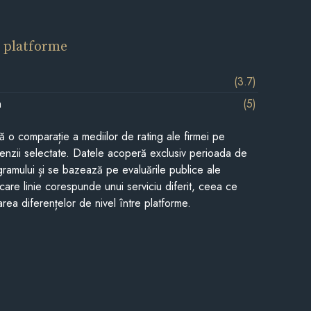
 platforme
(3.7)
m
(5)
tă o comparație a mediilor de rating ale firmei pe
cenzii selectate. Datele acoperă exclusiv perioada de
gramului și se bazează pe evaluările publice ale
Fiecare linie corespunde unui serviciu diferit, ceea ce
rea diferențelor de nivel între platforme.