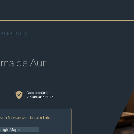
ALBA IULIA
rma de Aur
Data scanării:
29 ianuarie 2025
a a 5 recenzii din portaluri:
oogleMaps