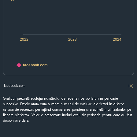
2022
2023
2024
facebook.com
facebook.com
(6)
Graficul prezintă evoluția numărului de recenzii pe portaluri în perioade
succesive. Datele arată cum a variat numărul de evaluări ale firmei în diferite
servicii de recenzii, permițând compararea ponderii și a activității utilizatorilor pe
fiecare platformă. Valorile prezentate includ exclusiv perioada pentru care au fost
disponibile date.