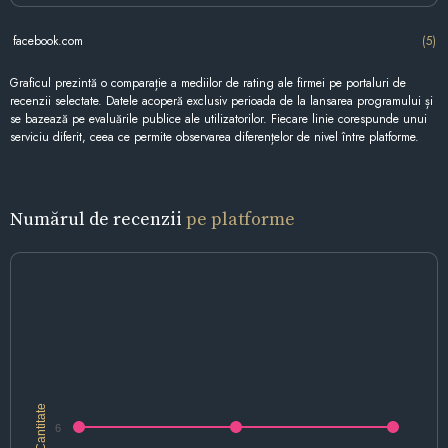
facebook.com
(5)
Graficul prezintă o comparație a mediilor de rating ale firmei pe portaluri de
recenzii selectate. Datele acoperă exclusiv perioada de la lansarea programului și
se bazează pe evaluările publice ale utilizatorilor. Fiecare linie corespunde unui
serviciu diferit, ceea ce permite observarea diferențelor de nivel între platforme.
Numărul de recenzii
pe platforme
Cantitate
6