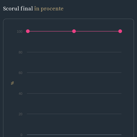
Scorul final
în procente
100
80
60
%
40
20
0