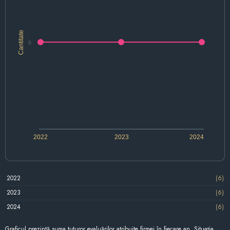
Cantitate
6
2022
2023
2024
2022
(6)
2023
(6)
2024
(6)
Graficul prezintă suma tuturor evaluărilor atribuite firmei în fiecare an. Situația