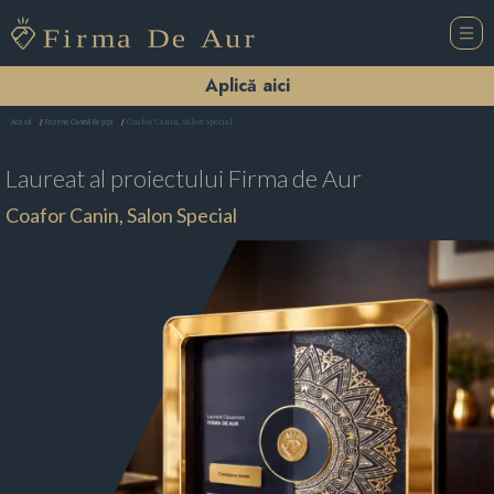
Aplică aici
Coafor Canin, Salon Special
Acasă
Frizerie Canină Reşiţa
Laureat al proiectului
Firma de Aur
Coafor Canin, Salon Special