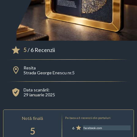
5
/ 6 Recenzii
Resita
Strada George Enescu nr.5
Data scanării:
29 ianuarie 2025
Notă finală
Pe baza a 6 recenzii din portaluri:
5
6
facebook.com