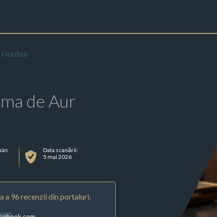
 Oradea
rma de Aur
mán
Data scanării:
5 mai 2026
 a 96 recenzii din portaluri:
acebook.com