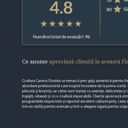
4.8
80
G
Numărul total de evaluări: 96
Ce anume
apreciază clienții la această f
Coafura Canina Oradea se remarcă prin grijă autentică pentru fi
abordare profesionistă care inspiră încredere de la prima vizită.
plăcută și liniștită, iar câinii sunt tratați cu atenție, delicatețe ș
îngrijiți, relaxați și cu o coafură impecabilă. Clienții apreciază a
programările respectate și raportul excelent calitate-preț, ceea 
într-un răsfăț pentru animale și într-o alegere sigură pentru stăp