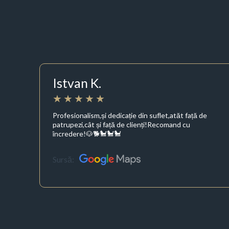
Istvan K.
Profesionalism,și dedicație din suflet,atăt față de
patrupezi,cât și față de clienți!Recomand cu
încredere!🐶🐕🐩🐩🐩
Sursă: