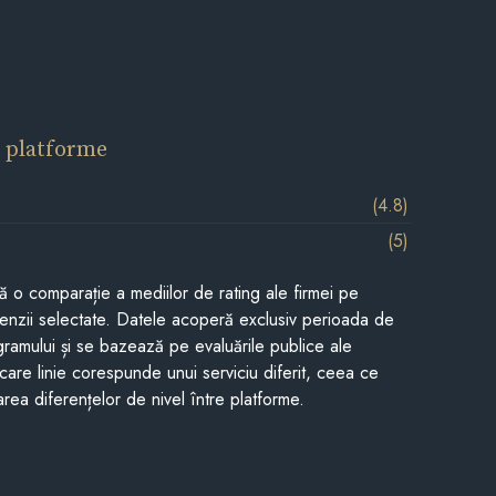
 platforme
(4.8)
(5)
tă o comparație a mediilor de rating ale firmei pe
cenzii selectate. Datele acoperă exclusiv perioada de
gramului și se bazează pe evaluările publice ale
Fiecare linie corespunde unui serviciu diferit, ceea ce
rea diferențelor de nivel între platforme.