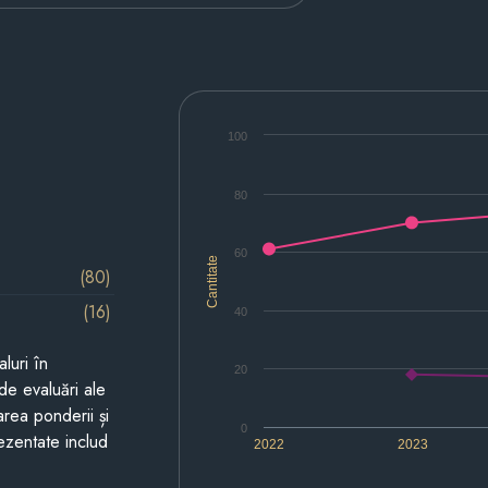
100
80
60
Cantitate
(80)
(16)
40
luri în
20
de evaluări ale
area ponderii și
0
prezentate includ
2022
2023