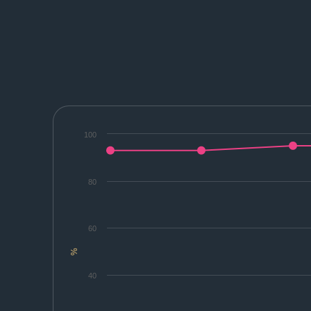
100
80
60
%
40