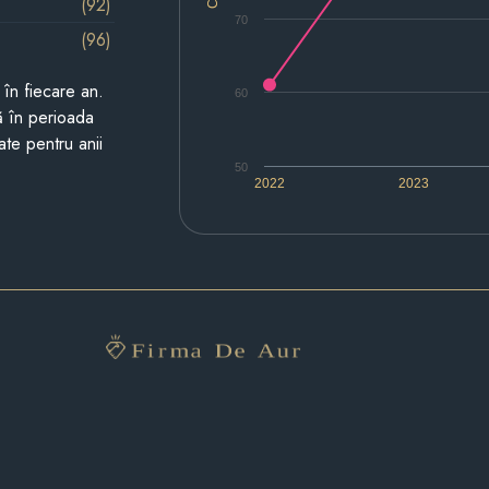
(92)
70
(96)
i în fiecare an.
60
ză în perioada
ate pentru anii
50
2022
2023