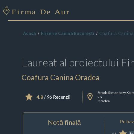
Coafura Canina
Acasă
Frizerie Canină Bucureşti
Laureat al proiectului
Fi
Coafura Canina Oradea
Strada Rimanóczy Kál
4.8
/ 96 Recenzii
28
Oradea
Notă finală
Pe baza
16
f