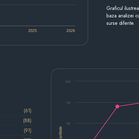
Graficul ilustre
baza analizei cu
surse diferite.
2025
2026
100
90
(61)
(88)
80
Cantitate
(91)