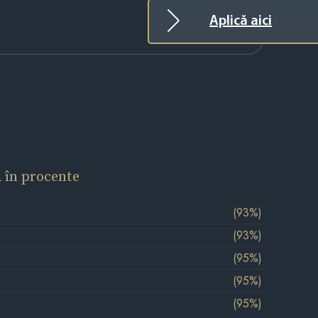
Aplică aici
l
în procente
(93%)
(93%)
(95%)
(95%)
(95%)