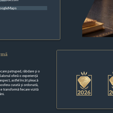
oogleMaps
irmă
ecare patruped, răbdare și o
 Salonul oferă o experiență
i respect, astfel încât pleacă
tmosfera curată și ordonată,
ce transformă fiecare vizită
âni.