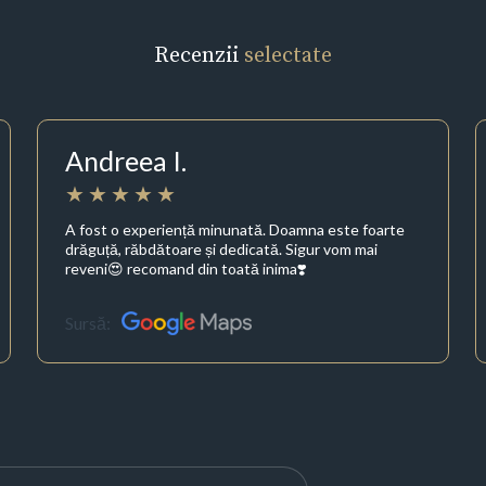
Recenzii
selectate
Andreea I.
A fost o experiență minunată. Doamna este foarte
drăguță, răbdătoare și dedicată. Sigur vom mai
reveni😍 recomand din toată inima❣️
Sursă: