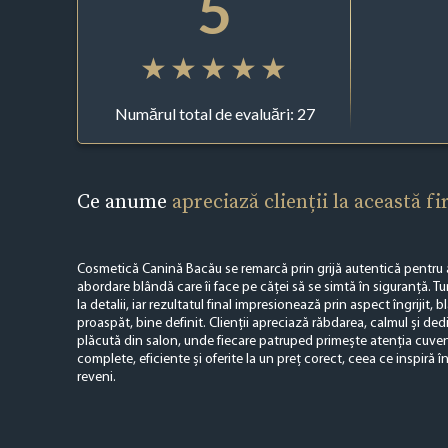
5
Numărul total de evaluări: 27
Ce anume
apreciază clienții la această f
Cosmetică Canină Bacău se remarcă prin grijă autentică pentru a
abordare blândă care îi face pe căței să se simtă în siguranță. Tu
la detalii, iar rezultatul final impresionează prin aspect îngrijit, 
proaspăt, bine definit. Clienții apreciază răbdarea, calmul și ded
plăcută din salon, unde fiecare patruped primește atenția cuveni
complete, eficiente și oferite la un preț corect, ceea ce inspiră î
reveni.