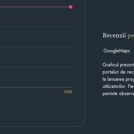
Recenzii
pe
GoogleMaps
Graficul prezin
portaluri de re
la lansarea pro
utilizatorilor. 
2026
permite observa