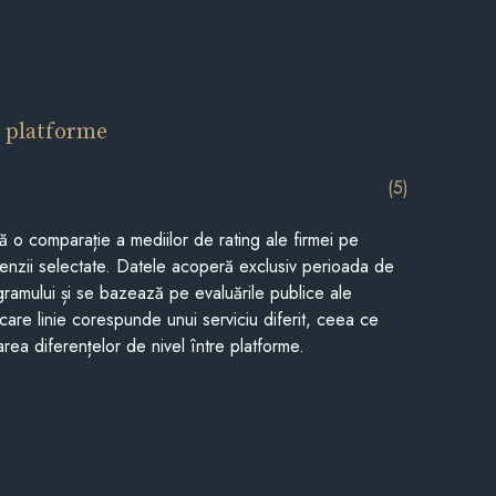
 platforme
(5)
tă o comparație a mediilor de rating ale firmei pe
cenzii selectate. Datele acoperă exclusiv perioada de
gramului și se bazează pe evaluările publice ale
Fiecare linie corespunde unui serviciu diferit, ceea ce
rea diferențelor de nivel între platforme.