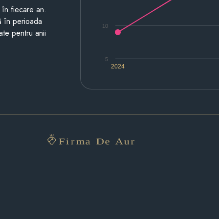
i în fiecare an.
ză în perioada
10
ate pentru anii
5
2024