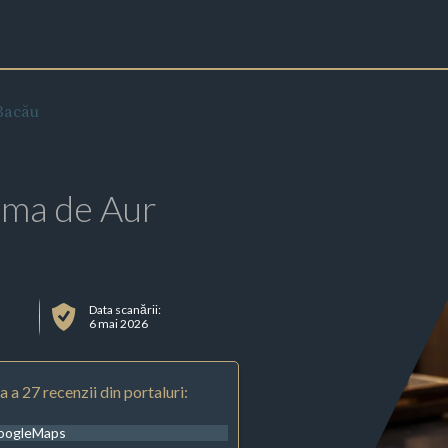
Bacău
rma de Aur
Data scanării:
6 mai 2026
 a 27 recenzii din portaluri:
oogleMaps