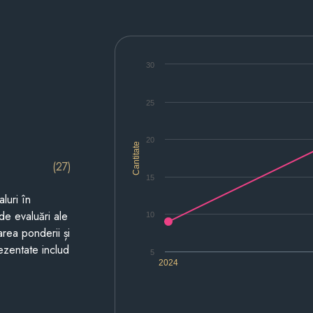
30
25
20
Cantitate
(27)
15
luri în
de evaluări ale
10
area ponderii și
prezentate includ
5
2024