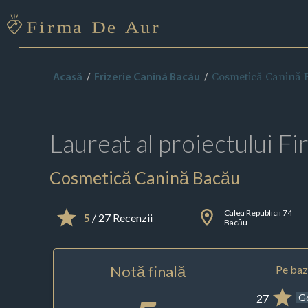
Cosmetică Canină 
Acasă
Frizerie Canină Bacău
Laureat al proiectului
Fi
Cosmetică Canină Bacău
Calea Republicii 74
5
/ 27 Recenzii
Bacău
Notă finală
Pe baza
27
G