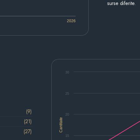
surse diferite.
2026
30
25
(9)
20
Cantitate
(21)
(27)
15