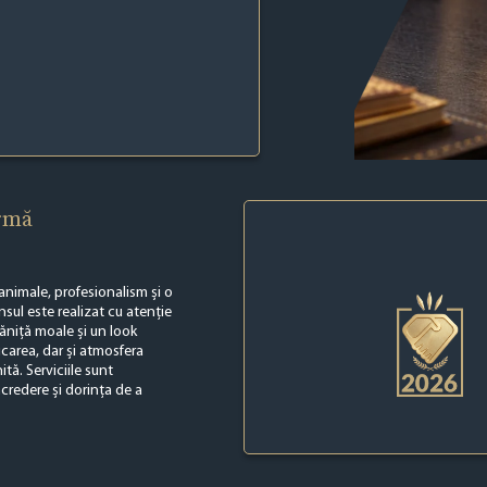
irmă
nimale, profesionalism și o
nsul este realizat cu atenție
blăniță moale și un look
icarea, dar și atmosfera
tă. Serviciile sunt
ncredere și dorința de a