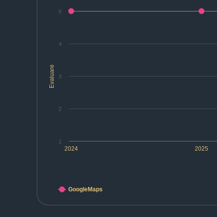
5
4
Evaluare
3
2
1
2024
2025
GoogleMaps