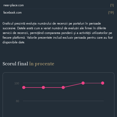
near-place.com
(1)
facebook.com
(19)
Graficul prezintă evoluția numărului de recenzii pe portaluri în perioade
succesive. Datele arată cum a variat numărul de evaluări ale firmei în diferite
servicii de recenzii, permițând compararea ponderii și a activității utilizatorilor pe
fiecare platformă. Valorile prezentate includ exclusiv perioada pentru care au fost
disponibile date.
Scorul final
în procente
100
80