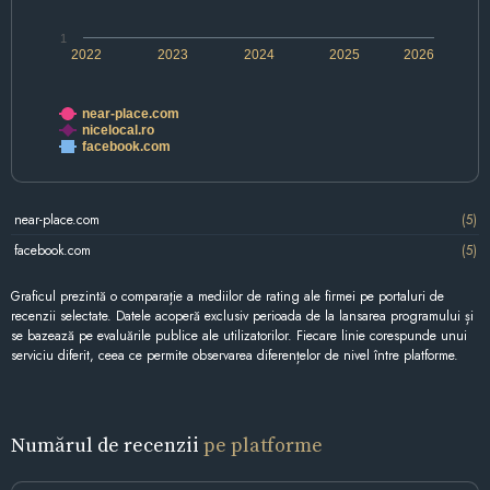
1
2022
2023
2024
2025
2026
near-place.com
nicelocal.ro
facebook.com
near-place.com
(5)
facebook.com
(5)
Graficul prezintă o comparație a mediilor de rating ale firmei pe portaluri de
recenzii selectate. Datele acoperă exclusiv perioada de la lansarea programului și
se bazează pe evaluările publice ale utilizatorilor. Fiecare linie corespunde unui
serviciu diferit, ceea ce permite observarea diferențelor de nivel între platforme.
Numărul de recenzii
pe platforme