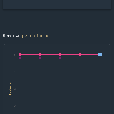
Recenzii
pe platforme
5
4
Evaluare
3
2