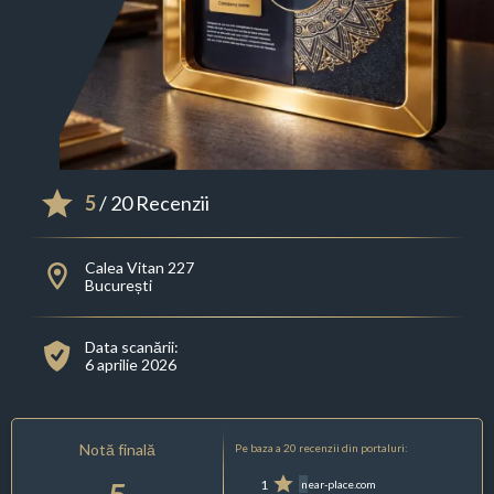
5
/ 20 Recenzii
Calea Vitan 227
București
Data scanării:
6 aprilie 2026
Notă finală
Pe baza a 20 recenzii din portaluri:
1
near-place.com