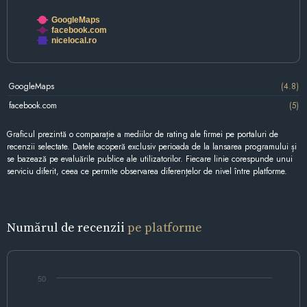
GoogleMaps
facebook.com
nicelocal.ro
GoogleMaps
(4.8)
facebook.com
(5)
Graficul prezintă o comparație a mediilor de rating ale firmei pe portaluri de
recenzii selectate. Datele acoperă exclusiv perioada de la lansarea programului și
se bazează pe evaluările publice ale utilizatorilor. Fiecare linie corespunde unui
serviciu diferit, ceea ce permite observarea diferențelor de nivel între platforme.
Numărul de recenzii
pe platforme
50