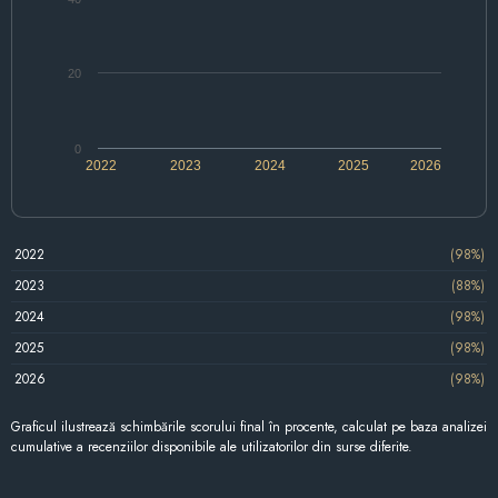
20
0
2022
2023
2024
2025
2026
2022
(98%)
2023
(88%)
2024
(98%)
2025
(98%)
2026
(98%)
Graficul ilustrează schimbările scorului final în procente, calculat pe baza analizei
cumulative a recenziilor disponibile ale utilizatorilor din surse diferite.