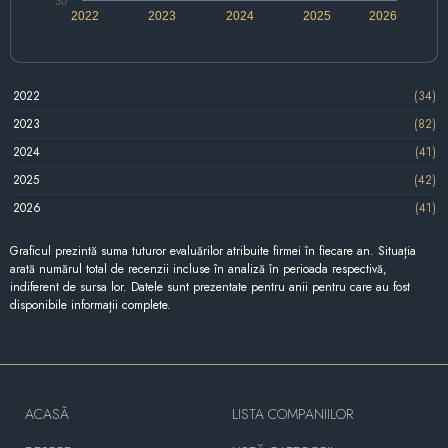
30
2022
2023
2024
2025
2026
2022
(34)
2023
(82)
2024
(41)
2025
(42)
2026
(41)
Graficul prezintă suma tuturor evaluărilor atribuite firmei în fiecare an. Situația
arată numărul total de recenzii incluse în analiză în perioada respectivă,
indiferent de sursa lor. Datele sunt prezentate pentru anii pentru care au fost
disponibile informații complete.
ACASĂ
LISTA COMPANIILOR