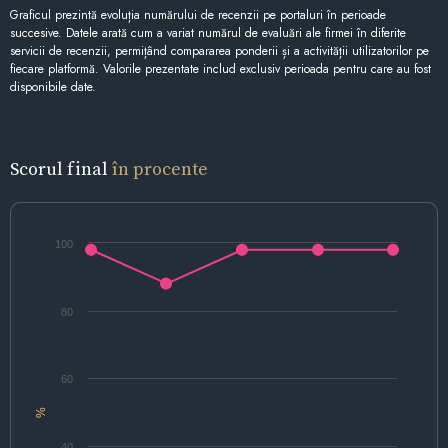
Graficul prezintă evoluția numărului de recenzii pe portaluri în perioade
succesive. Datele arată cum a variat numărul de evaluări ale firmei în diferite
servicii de recenzii, permițând compararea ponderii și a activității utilizatorilor pe
fiecare platformă. Valorile prezentate includ exclusiv perioada pentru care au fost
disponibile date.
Scorul final
în procente
100
80
60
%
40