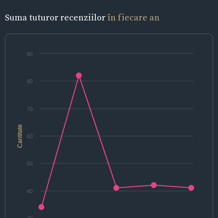
Suma tuturor recenziilor
în fiecare an
90
80
70
Cantitate
60
50
40