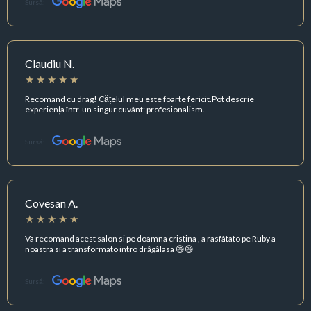
Sursă:
Claudiu N.
Recomand cu drag! Cățelul meu este foarte fericit.Pot descrie
experiența într-un singur cuvânt: profesionalism.
Sursă:
Covesan A.
Va recomand acest salon si pe doamna cristina , a rasfâtato pe Ruby a
noastra si a transformato intro drâgâlasa 😄😄
Sursă: