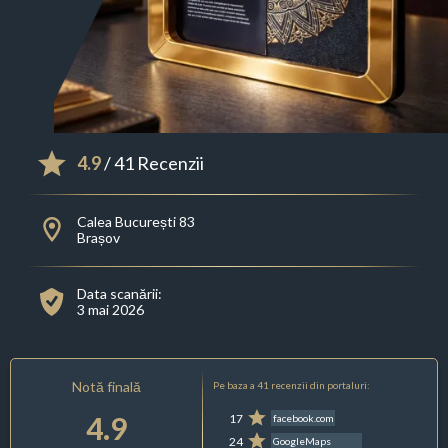
4.9
/ 41 Recenzii
Calea București 83
Brașov
Data scanării:
3 mai 2026
Notă finală
Pe baza a 41 recenzii din portaluri:
4.9
17
facebook.com
24
GoogleMaps