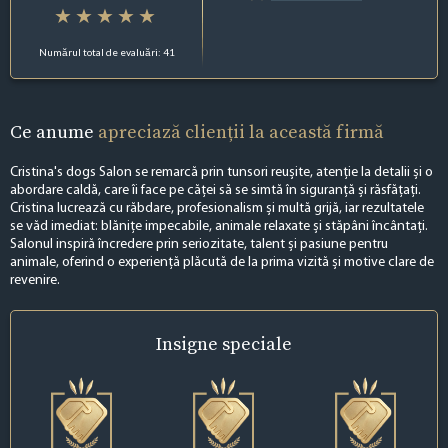
Numărul total de evaluări: 41
Ce anume
apreciază clienții la această firmă
Cristina's dogs Salon se remarcă prin tunsori reușite, atenție la detalii și o
abordare caldă, care îi face pe căței să se simtă în siguranță și răsfățați.
Cristina lucrează cu răbdare, profesionalism și multă grijă, iar rezultatele
se văd imediat: blănițe impecabile, animale relaxate și stăpâni încântați.
Salonul inspiră încredere prin seriozitate, talent și pasiune pentru
animale, oferind o experiență plăcută de la prima vizită și motive clare de
revenire.
Insigne
speciale