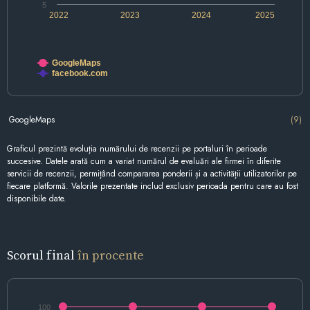
5
2022
2023
2024
2025
GoogleMaps
facebook.com
GoogleMaps
(9)
Graficul prezintă evoluția numărului de recenzii pe portaluri în perioade
succesive. Datele arată cum a variat numărul de evaluări ale firmei în diferite
servicii de recenzii, permițând compararea ponderii și a activității utilizatorilor pe
fiecare platformă. Valorile prezentate includ exclusiv perioada pentru care au fost
disponibile date.
Scorul final
în procente
100