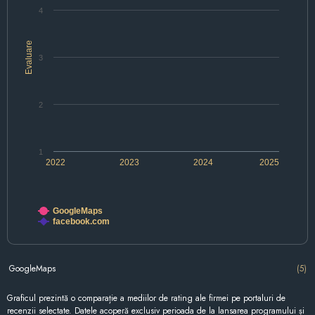
4
Evaluare
3
2
1
2022
2023
2024
2025
GoogleMaps
facebook.com
GoogleMaps
(5)
Graficul prezintă o comparație a mediilor de rating ale firmei pe portaluri de
recenzii selectate. Datele acoperă exclusiv perioada de la lansarea programului și