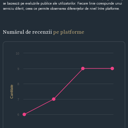
se bazează pe evaluările publice ale utilizatorilor. Fiecare linie corespunde unui
serviciu diferit, ceea ce permite observarea diferențelor de nivel între platforme.
Numărul de recenzii
pe platforme
10
9
8
Cantitate
7
6