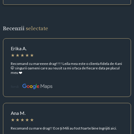
Recenzii
selectate
Erika A.
Recomand cu mareeee drag!!!! Leila mea este o clienta fidela de 4 ani
🤭 singurii oameni care au reusit sa mi o faca de fiecare data pe placul
meu ❤️
Sursă:
Ana M.
Recomand cu mare drag!! Ece și Mili au fost foarte bine îngrijiti aici.