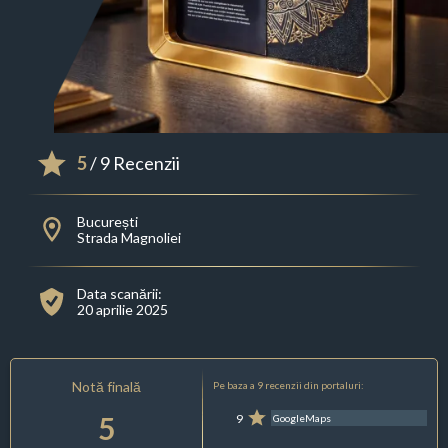
5
/ 9 Recenzii
București
Strada Magnoliei
Data scanării:
20 aprilie 2025
Notă finală
Pe baza a 9 recenzii din portaluri:
5
9
GoogleMaps