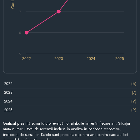
Cantitate
7
6
5
2022
2023
2024
2025
2022
(6)
2023
(7)
2024
(9)
2025
(9)
Graficul prezintă suma tuturor evaluărilor atribuite firmei în fiecare an. Situația
arată numărul total de recenzii incluse în analiză în perioada respectivă,
indiferent de sursa lor. Datele sunt prezentate pentru anii pentru care au fost