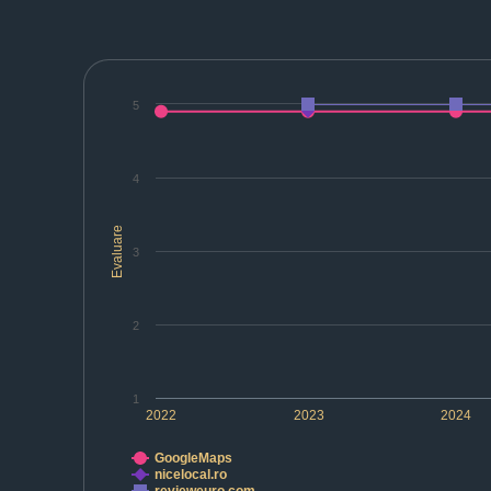
5
4
Evaluare
3
2
1
2022
2023
2024
GoogleMaps
nicelocal.ro
revieweuro.com