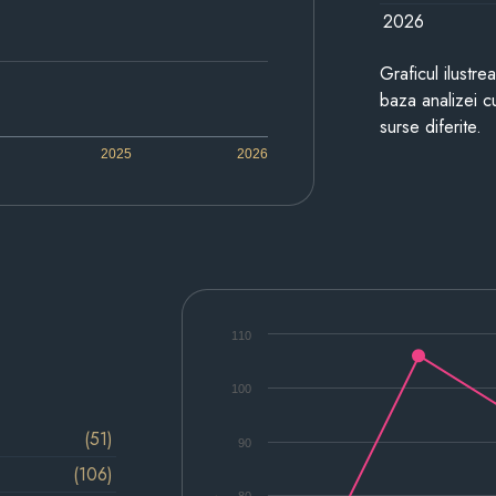
2026
Graficul ilustre
baza analizei cu
surse diferite.
2025
2026
110
100
(51)
90
(106)
80