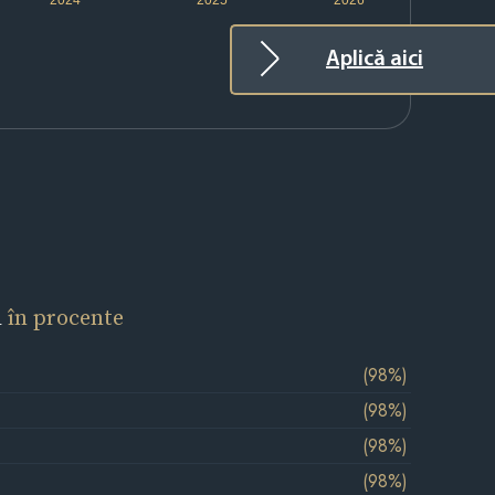
Aplică aici
l
în procente
(98%)
(98%)
(98%)
(98%)