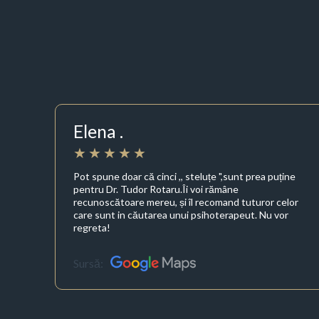
Elena .
Pot spune doar că cinci ,, steluțe ",sunt prea puține
pentru Dr. Tudor Rotaru.Îi voi rămâne
recunoscătoare mereu, și îl recomand tuturor celor
care sunt in căutarea unui psihoterapeut. Nu vor
regreta!
Sursă: