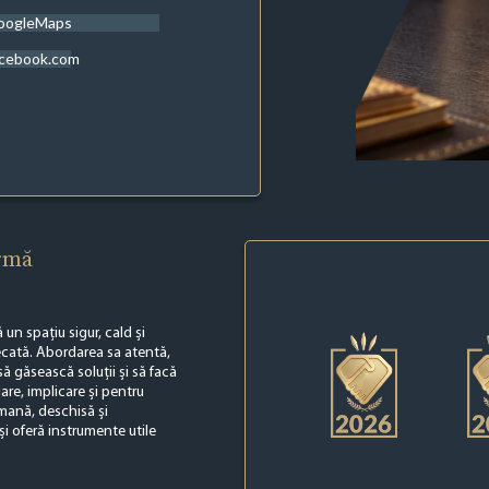
oogleMaps
acebook.com
irmă
un spațiu sigur, cald și
udecată. Abordarea sa atentă,
 să găsească soluții și să facă
are, implicare și pentru
mană, deschisă și
și oferă instrumente utile