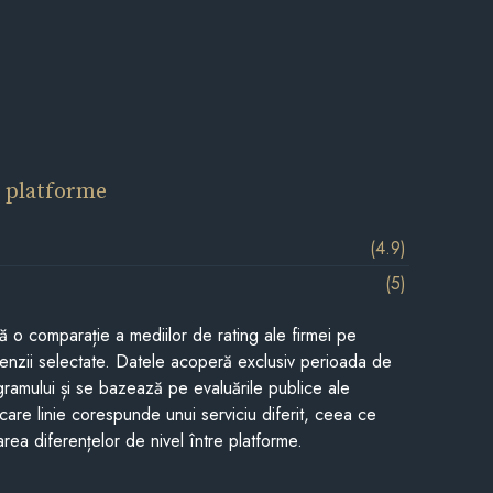
 platforme
(4.9)
(5)
tă o comparație a mediilor de rating ale firmei pe
cenzii selectate. Datele acoperă exclusiv perioada de
gramului și se bazează pe evaluările publice ale
Fiecare linie corespunde unui serviciu diferit, ceea ce
rea diferențelor de nivel între platforme.