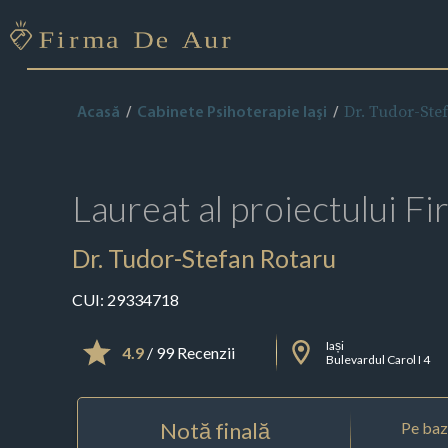
Dr. Tudor-Ste
Acasă
Cabinete Psihoterapie Iaşi
Laureat al proiectului
Fi
Dr. Tudor-Stefan Rotaru
CUI:
29334718
Iași
4.9
/ 99 Recenzii
Bulevardul Carol I 4
Notă finală
Pe baza