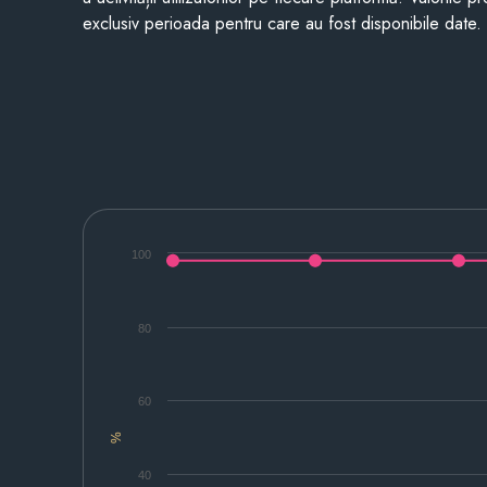
exclusiv perioada pentru care au fost disponibile date.
100
80
60
%
40