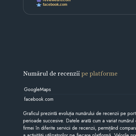
facebook.com
Numărul de recenzii
pe platforme
GoogleMaps
facebook.com
Graficul prezintă evoluția numărului de recenzii pe porta
perioade succesive. Datele arată cum a variat numărul 
firmei în diferite servicii de recenzii, permițând compar
a activității utilizatorilor pe fiecare platformă. Valorile 