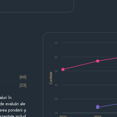
70
60
50
Cantitate
(66)
(33)
40
luri în
30
de evaluări ale
area ponderii și
20
prezentate includ
2022
2023