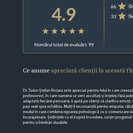
4.9
66
G
33
f
Numărul total de evaluări: 99
Ce anume
apreciază clienții la această f
Dr. Tudor-Ștefan Rotaru este apreciat pentru felul în care creează 
profesionist, în care oamenii se simt ascultați și înțeleși fără j
adaptată fiecărei persoane, îi ajută pe clienți să clarifice emoții,
pași reali spre echilibru. Mulți îl recomandă pentru empatie, răbd
modul în care combină rigoarea psihologică cu o comunicare u
încurajatoare. Ședințele cu el inspiră încredere, susțin progresul 
pentru schimbări durabile.