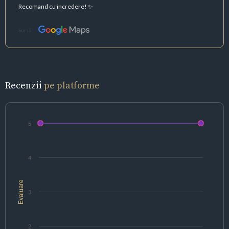
Recomand cu încredere! ✨
Sursă:
Recenzii
pe platforme
5
4
Evaluare
3
2