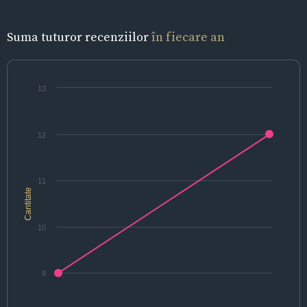
Suma tuturor recenziilor
în fiecare an
13
12
11
Cantitate
10
9