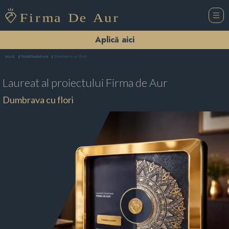
Aplică aici
Dumbrava cu flori
Acasă
Florării Dumbrăveni
Laureat al proiectului
Firma de Aur
Dumbrava cu flori