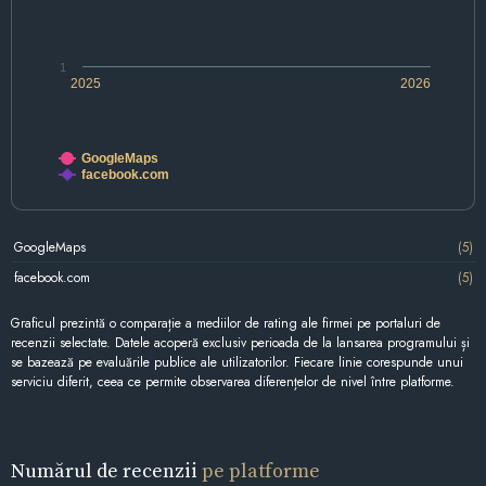
1
2025
2026
GoogleMaps
facebook.com
GoogleMaps
(5)
facebook.com
(5)
Graficul prezintă o comparație a mediilor de rating ale firmei pe portaluri de
recenzii selectate. Datele acoperă exclusiv perioada de la lansarea programului și
se bazează pe evaluările publice ale utilizatorilor. Fiecare linie corespunde unui
serviciu diferit, ceea ce permite observarea diferențelor de nivel între platforme.
Numărul de recenzii
pe platforme