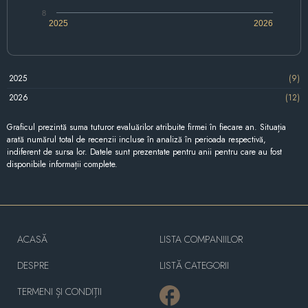
8
2025
2026
2025
(9)
2026
(12)
Graficul prezintă suma tuturor evaluărilor atribuite firmei în fiecare an. Situația
arată numărul total de recenzii incluse în analiză în perioada respectivă,
indiferent de sursa lor. Datele sunt prezentate pentru anii pentru care au fost
disponibile informații complete.
ACASĂ
LISTA COMPANIILOR
DESPRE
LISTĂ CATEGORII
TERMENI ȘI CONDIȚII