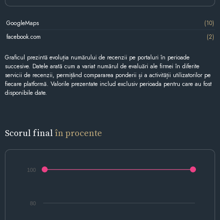
GoogleMaps
(10)
facebook.com
(2)
Graficul prezintă evoluția numărului de recenzii pe portaluri în perioade
succesive. Datele arată cum a variat numărul de evaluări ale firmei în diferite
servicii de recenzii, permițând compararea ponderii și a activității utilizatorilor pe
fiecare platformă. Valorile prezentate includ exclusiv perioada pentru care au fost
disponibile date.
Scorul final
în procente
100
80