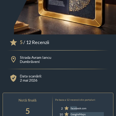
5
/ 12 Recenzii
Strada Avram Iancu
Dumbrăveni
Data scanării:
2 mai 2026
Notă finală
Pe baza a 12 recenzii din portaluri:
5
2
facebook.com
10
GoogleMaps