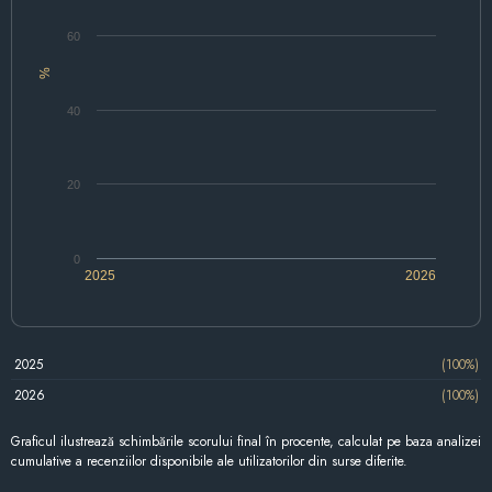
60
%
40
20
0
2025
2026
2025
(100%)
2026
(100%)
Graficul ilustrează schimbările scorului final în procente, calculat pe baza analizei
cumulative a recenziilor disponibile ale utilizatorilor din surse diferite.