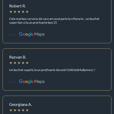
Robert R.
Cele mai bun serviciu de care am avut parte la o florarie…un buchet
super fain si la un pret foarte bun 👍🏻
Sursă:
Razvan B.
Un buchet superb, la un preț foarte decent!(100 lei)Mulțumesc !
Sursă:
Georgiana A.