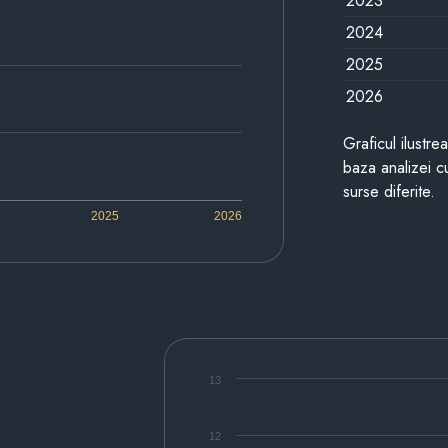
2023
2024
2025
2026
Graficul ilustre
baza analizei cu
surse diferite.
2025
2026
13
12