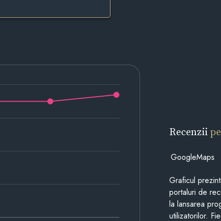
Recenzii
pe
GoogleMaps
Graficul prezin
portaluri de re
la lansarea pro
utilizatorilor. 