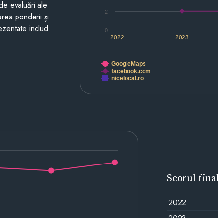
de evaluări ale
2
area ponderii și
prezentate includ
0
2022
2023
GoogleMaps
facebook.com
nicelocal.ro
Scorul fina
2022