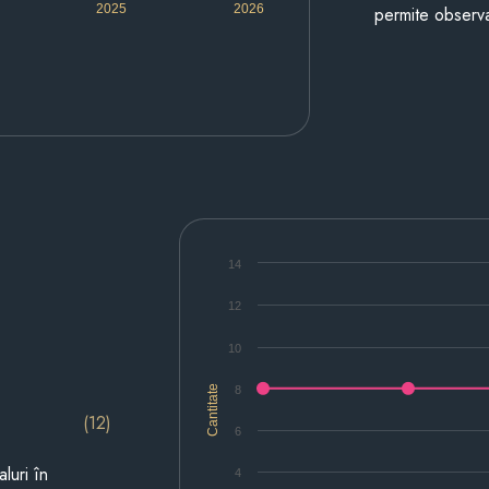
2025
2026
permite observa
14
12
10
Cantitate
8
(12)
6
luri în
4