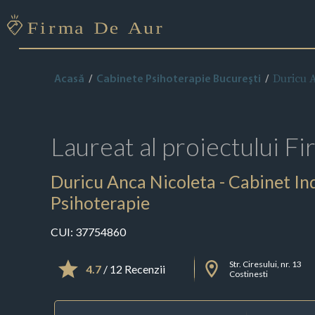
Duricu A
Acasă
Cabinete Psihoterapie Bucureşti
Laureat al proiectului
Fi
Duricu Anca Nicoleta - Cabinet Ind
Psihoterapie
CUI:
37754860
Str. Ciresului, nr. 13
4.7
/ 12 Recenzii
Costinesti