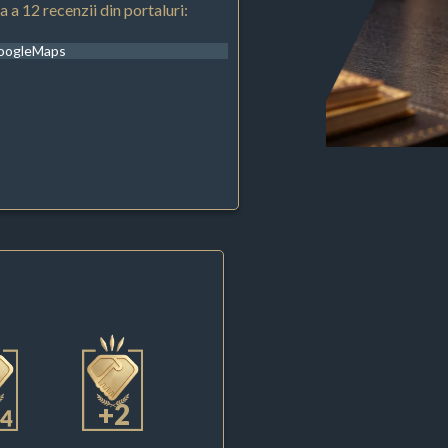
 a 12 recenzii din portaluri:
oogleMaps
+2