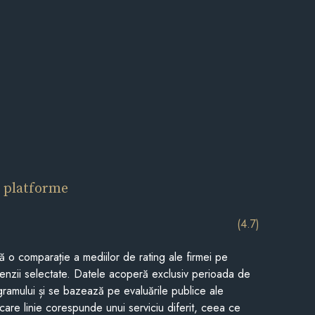
 platforme
(4.7)
tă o comparație a mediilor de rating ale firmei pe
cenzii selectate. Datele acoperă exclusiv perioada de
gramului și se bazează pe evaluările publice ale
Fiecare linie corespunde unui serviciu diferit, ceea ce