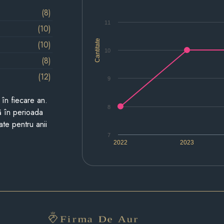
(8)
11
(10)
Cantitate
(10)
10
(8)
(12)
9
i în fiecare an.
8
ză în perioada
ate pentru anii
7
2022
2023