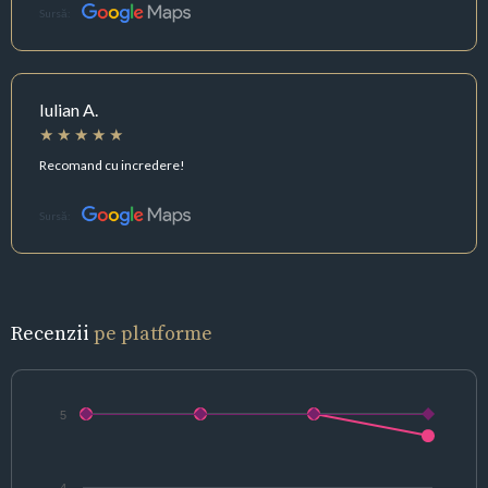
Sursă:
Iulian A.
Recomand cu incredere!
Sursă:
Recenzii
pe platforme
5