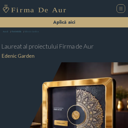
Aplică aici
Edenic Garden
Acasă
Florării Brăila
Laureat al proiectului
Firma de Aur
Edenic Garden