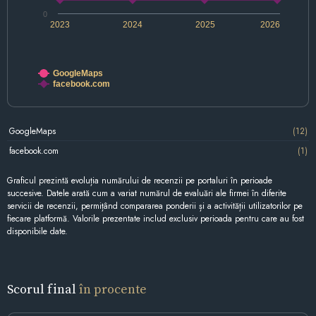
0
2023
2024
2025
2026
GoogleMaps
facebook.com
GoogleMaps
(12)
facebook.com
(1)
Graficul prezintă evoluția numărului de recenzii pe portaluri în perioade
succesive. Datele arată cum a variat numărul de evaluări ale firmei în diferite
servicii de recenzii, permițând compararea ponderii și a activității utilizatorilor pe
fiecare platformă. Valorile prezentate includ exclusiv perioada pentru care au fost
disponibile date.
Scorul final
în procente