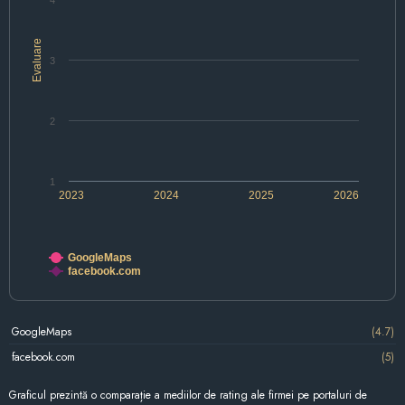
4
Evaluare
3
2
1
2023
2024
2025
2026
GoogleMaps
facebook.com
GoogleMaps
(4.7)
facebook.com
(5)
Graficul prezintă o comparație a mediilor de rating ale firmei pe portaluri de