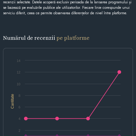
recenzii selectate. Datele acoperă exclusiv perioada de la lansarea programului și
se bazează pe evaluările publice ale utilizatorilor. Fiecare linie corespunde unui
serviciu diferit, ceea ce permite observarea diferențelor de nivel între platforme.
Numărul de recenzii
pe platforme
14
12
10
Cantitate
8
6
4
2