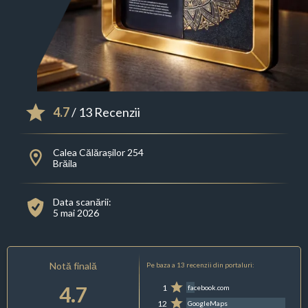
4.7
/ 13 Recenzii
Calea Călărașilor 254
Brăila
Data scanării:
5 mai 2026
Notă finală
Pe baza a 13 recenzii din portaluri:
4.7
1
facebook.com
12
GoogleMaps