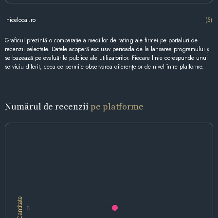
nicelocal.ro
(5)
Graficul prezintă o comparație a mediilor de rating ale firmei pe portaluri de
recenzii selectate. Datele acoperă exclusiv perioada de la lansarea programului și
se bazează pe evaluările publice ale utilizatorilor. Fiecare linie corespunde unui
serviciu diferit, ceea ce permite observarea diferențelor de nivel între platforme.
Numărul de recenzii
pe platforme
Cantitate
5