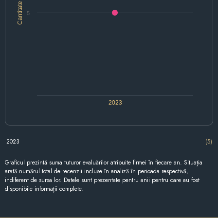
Cantitate
5
2023
2023
(5)
Graficul prezintă suma tuturor evaluărilor atribuite firmei în fiecare an. Situația
arată numărul total de recenzii incluse în analiză în perioada respectivă,
indiferent de sursa lor. Datele sunt prezentate pentru anii pentru care au fost
disponibile informații complete.