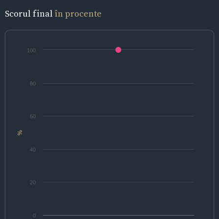
Scorul final
în procente
100
80
60
%
40
20
0