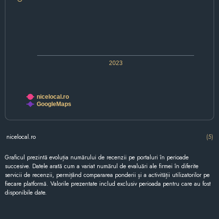
2023
nicelocal.ro
GoogleMaps
nicelocal.ro
(5)
Graficul prezintă evoluția numărului de recenzii pe portaluri în perioade
succesive. Datele arată cum a variat numărul de evaluări ale firmei în diferite
servicii de recenzii, permițând compararea ponderii și a activității utilizatorilor pe
fiecare platformă. Valorile prezentate includ exclusiv perioada pentru care au fost
disponibile date.