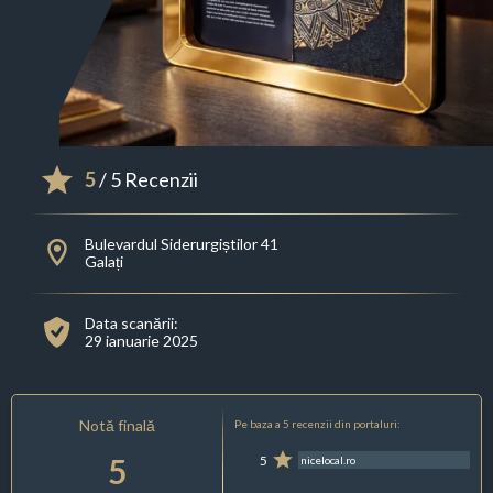
5
/ 5 Recenzii
Bulevardul Siderurgiștilor 41
Galați
Data scanării:
29 ianuarie 2025
Notă finală
Pe baza a 5 recenzii din portaluri:
5
5
nicelocal.ro