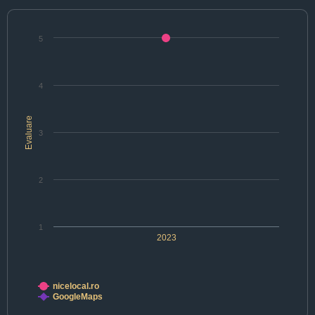
5
4
Evaluare
3
2
1
2023
nicelocal.ro
GoogleMaps