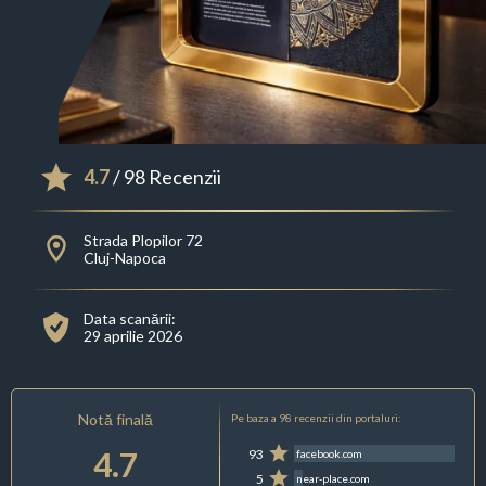
4.7
/ 98 Recenzii
Strada Plopilor 72
Cluj-Napoca
Data scanării:
29 aprilie 2026
Notă finală
Pe baza a 98 recenzii din portaluri:
4.7
93
facebook.com
5
near-place.com