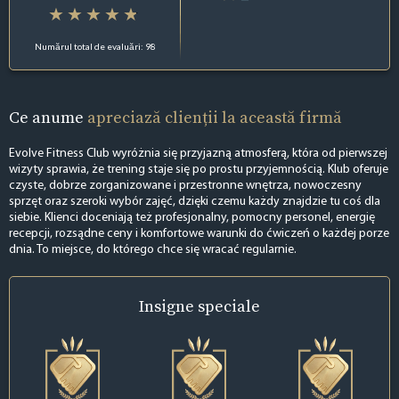
Numărul total de evaluări: 98
Ce anume
apreciază clienții la această firmă
Evolve Fitness Club wyróżnia się przyjazną atmosferą, która od pierwszej
wizyty sprawia, że trening staje się po prostu przyjemnością. Klub oferuje
czyste, dobrze zorganizowane i przestronne wnętrza, nowoczesny
sprzęt oraz szeroki wybór zajęć, dzięki czemu każdy znajdzie tu coś dla
siebie. Klienci doceniają też profesjonalny, pomocny personel, energię
recepcji, rozsądne ceny i komfortowe warunki do ćwiczeń o każdej porze
dnia. To miejsce, do którego chce się wracać regularnie.
Insigne
speciale