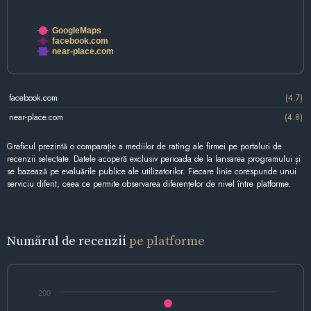
GoogleMaps
facebook.com
near-place.com
facebook.com
(4.7)
near-place.com
(4.8)
Graficul prezintă o comparație a mediilor de rating ale firmei pe portaluri de
recenzii selectate. Datele acoperă exclusiv perioada de la lansarea programului și
se bazează pe evaluările publice ale utilizatorilor. Fiecare linie corespunde unui
serviciu diferit, ceea ce permite observarea diferențelor de nivel între platforme.
Numărul de recenzii
pe platforme
200