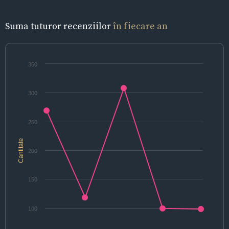
Suma tuturor recenziilor
în fiecare an
350
300
250
Cantitate
200
150
100