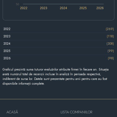
50
2022
2023
2024
2025
2026
2022
(269)
2023
(118)
2024
(308)
2025
(99)
2026
(98)
Graficul prezintă suma tuturor evaluărilor atribuite firmei în fiecare an. Situația
arată numărul total de recenzii incluse în analiză în perioada respectivă,
indiferent de sursa lor. Datele sunt prezentate pentru anii pentru care au fost
disponibile informații complete.
ACASĂ
LISTA COMPANIILOR