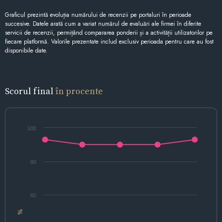
Graficul prezintă evoluția numărului de recenzii pe portaluri în perioade
succesive. Datele arată cum a variat numărul de evaluări ale firmei în diferite
servicii de recenzii, permițând compararea ponderii și a activității utilizatorilor pe
fiecare platformă. Valorile prezentate includ exclusiv perioada pentru care au fost
disponibile date.
Scorul final
în procente
100
80
60
%