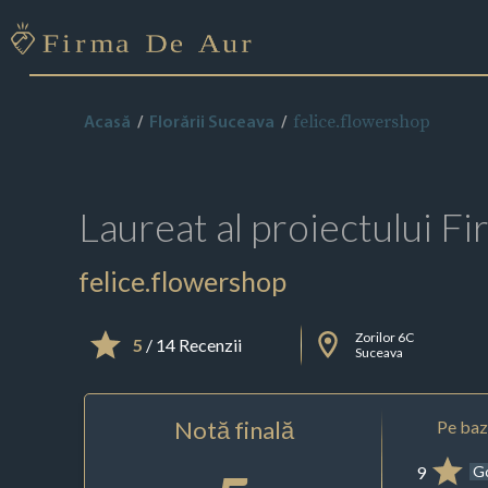
felice.flowershop
Acasă
Florării Suceava
Laureat al proiectului
Fi
felice.flowershop
Zorilor 6C
5
/ 14 Recenzii
Suceava
Notă finală
Pe baza
9
G