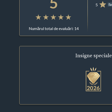
5
5
f
Numărul total de evaluări: 14
Insigne
speciale