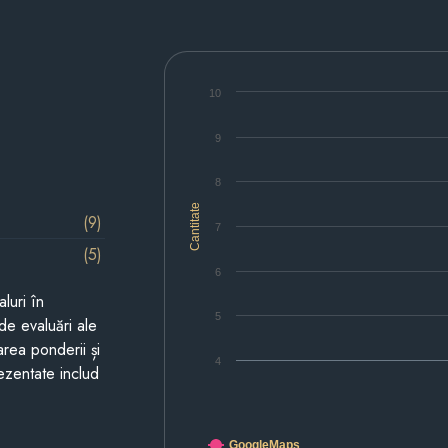
10
9
8
Cantitate
(9)
7
(5)
6
luri în
5
de evaluări ale
area ponderii și
4
prezentate includ
GoogleMaps