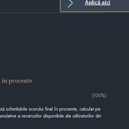
Aplică aici
l
în procente
(100%)
ază schimbările scorului final în procente, calculat pe
mulative a recenziilor disponibile ale utilizatorilor din