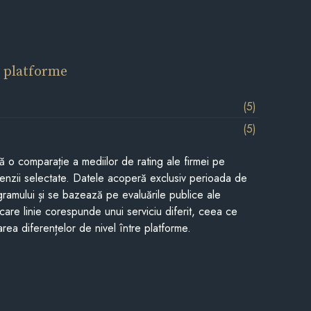
 platforme
(5)
(5)
tă o comparație a mediilor de rating ale firmei pe
cenzii selectate. Datele acoperă exclusiv perioada de
gramului și se bazează pe evaluările publice ale
Fiecare linie corespunde unui serviciu diferit, ceea ce
rea diferențelor de nivel între platforme.