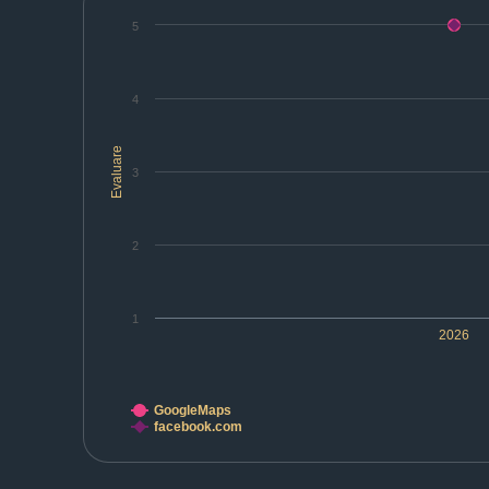
5
4
Evaluare
3
2
1
2026
GoogleMaps
facebook.com