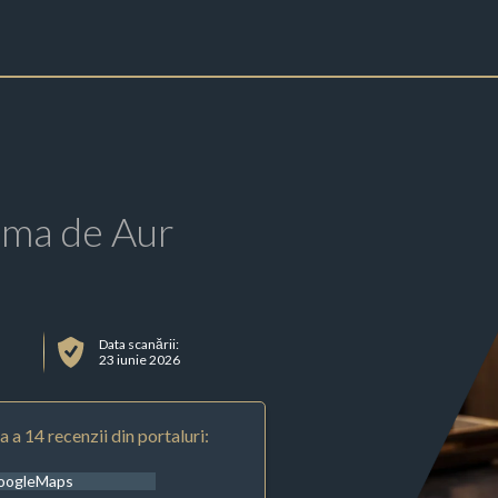
rma de Aur
Data scanării:
23 iunie 2026
 a 14 recenzii din portaluri:
oogleMaps