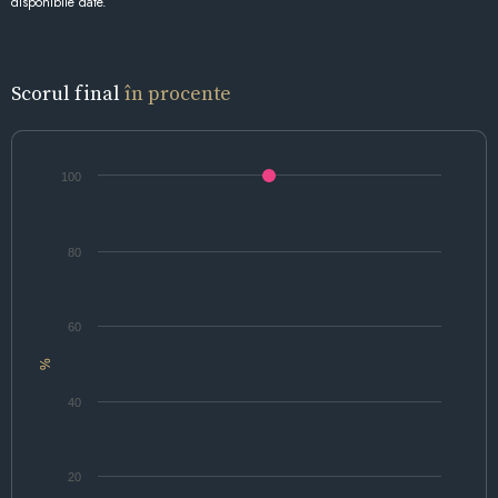
disponibile date.
Scorul final
în procente
100
80
60
%
40
20