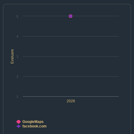
5
4
Evaluare
3
2
1
2026
GoogleMaps
facebook.com