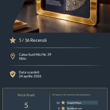
5
/ 16 Recenzii
Calea Surii Mici Nr. 39
Sibiu
Data scanării:
24 aprilie 2026
Notă finală
Pe baza a 16 recenzii din portaluri:
5
13
GoogleMaps
3
facebook.com