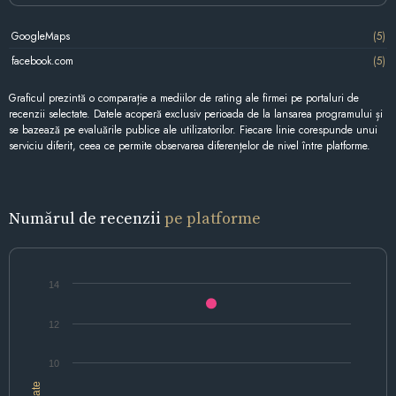
GoogleMaps
(5)
facebook.com
(5)
Graficul prezintă o comparație a mediilor de rating ale firmei pe portaluri de
recenzii selectate. Datele acoperă exclusiv perioada de la lansarea programului și
se bazează pe evaluările publice ale utilizatorilor. Fiecare linie corespunde unui
serviciu diferit, ceea ce permite observarea diferențelor de nivel între platforme.
Numărul de recenzii
pe platforme
14
12
10