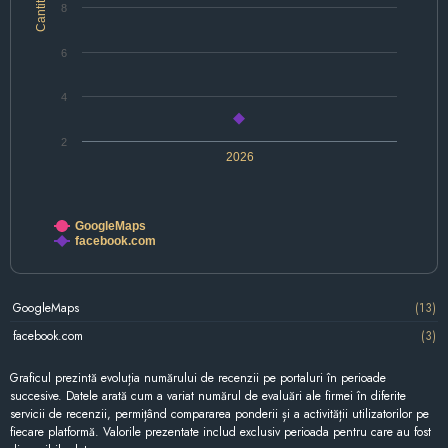
Cantitate
8
6
4
2
2026
GoogleMaps
facebook.com
GoogleMaps
(13)
facebook.com
(3)
Graficul prezintă evoluția numărului de recenzii pe portaluri în perioade
succesive. Datele arată cum a variat numărul de evaluări ale firmei în diferite
servicii de recenzii, permițând compararea ponderii și a activității utilizatorilor pe
fiecare platformă. Valorile prezentate includ exclusiv perioada pentru care au fost