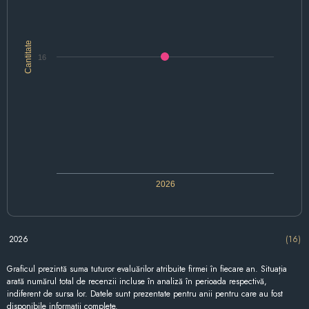
Cantitate
16
2026
2026
(16)
Graficul prezintă suma tuturor evaluărilor atribuite firmei în fiecare an. Situația
arată numărul total de recenzii incluse în analiză în perioada respectivă,
indiferent de sursa lor. Datele sunt prezentate pentru anii pentru care au fost
disponibile informații complete.