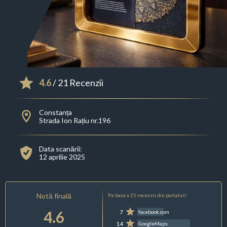
4.6
/ 21 Recenzii
Constanța
Strada Ion Rațiu nr.196
Data scanării:
12 aprilie 2025
Notă finală
Pe baza a 21 recenzii din portaluri:
4.6
7
facebook.com
14
GoogleMaps