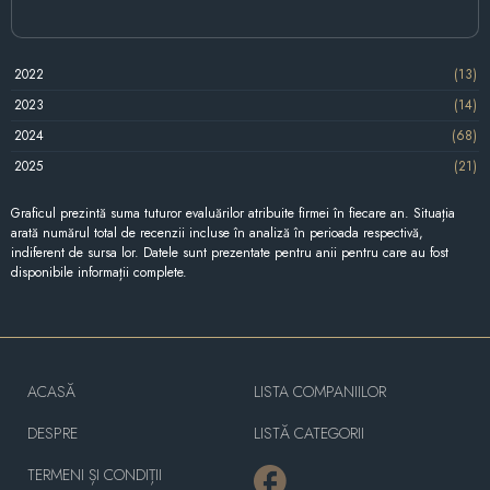
2022
(13)
2023
(14)
2024
(68)
2025
(21)
Graficul prezintă suma tuturor evaluărilor atribuite firmei în fiecare an. Situația
arată numărul total de recenzii incluse în analiză în perioada respectivă,
indiferent de sursa lor. Datele sunt prezentate pentru anii pentru care au fost
disponibile informații complete.
ACASĂ
LISTA COMPANIILOR
DESPRE
LISTĂ CATEGORII
TERMENI ȘI CONDIȚII