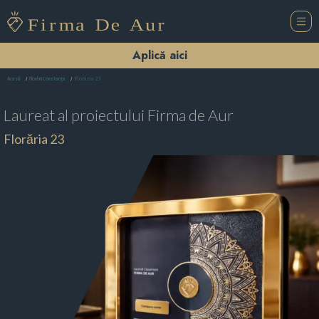
Aplică aici
Florăria 23
Acasă
Florării Constanţa
Laureat al proiectului
Firma de Aur
Florăria 23