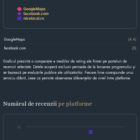
GoogleMaps
facebook.com
nicelocal.ro
GoogleMaps
(4.4)
facebook.com
(5)
Graficul prezintă o comparație a mediilor de rating ale firmei pe portaluri de
recenzii selectate. Datele acoperă exclusiv perioada de la lansarea programului și
se bazează pe evaluările publice ale utilizatorilor. Fiecare linie corespunde unui
serviciu diferit, ceea ce permite observarea diferențelor de nivel între platforme.
Numărul de recenzii
pe platforme
50