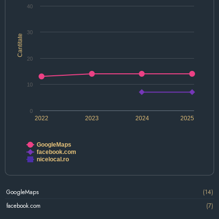
40
30
Cantitate
20
10
0
2022
2023
2024
2025
GoogleMaps
facebook.com
nicelocal.ro
GoogleMaps
(14)
facebook.com
(7)