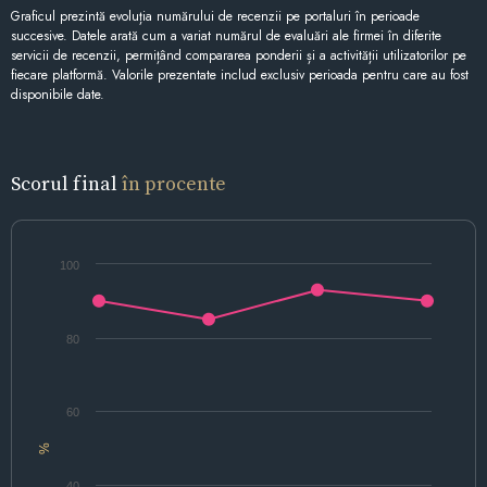
Graficul prezintă evoluția numărului de recenzii pe portaluri în perioade
succesive. Datele arată cum a variat numărul de evaluări ale firmei în diferite
servicii de recenzii, permițând compararea ponderii și a activității utilizatorilor pe
fiecare platformă. Valorile prezentate includ exclusiv perioada pentru care au fost
disponibile date.
Scorul final
în procente
100
80
60
%
40