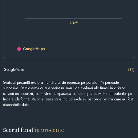
2025
GoogleMaps
GoogleMaps
(11)
Graficul prezintă evoluția numărului de recenzii pe portaluri în perioade
succesive. Datele arată cum a variat numărul de evaluări ale firmei în diferite
servicii de recenzii, permițând compararea ponderii și a activității utilizatorilor pe
fiecare platformă. Valorile prezentate includ exclusiv perioada pentru care au fost
disponibile date.
Scorul final
în procente