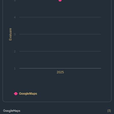
5
4
Evaluare
3
2
1
2025
GoogleMaps
GoogleMaps
(5)