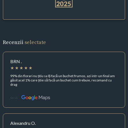
Recenzii
selectate
BRN .
99% din florari nu știu sa îți facă un buchet frumos, azi intr-un final am
găsit acel 1% care știe să facă un buchet cum trebuie, recomand cu
drag
Sursă:
Alexandru O.