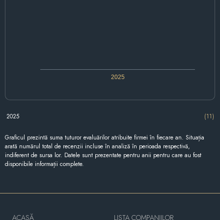
2025
2025
(11)
Graficul prezintă suma tuturor evaluărilor atribuite firmei în fiecare an. Situația
arată numărul total de recenzii incluse în analiză în perioada respectivă,
indiferent de sursa lor. Datele sunt prezentate pentru anii pentru care au fost
disponibile informații complete.
ACASĂ
LISTA COMPANIILOR