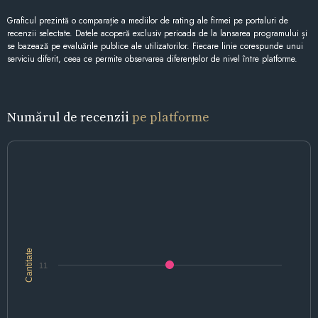
Graficul prezintă o comparație a mediilor de rating ale firmei pe portaluri de
recenzii selectate. Datele acoperă exclusiv perioada de la lansarea programului și
se bazează pe evaluările publice ale utilizatorilor. Fiecare linie corespunde unui
serviciu diferit, ceea ce permite observarea diferențelor de nivel între platforme.
Numărul de recenzii
pe platforme
Cantitate
11