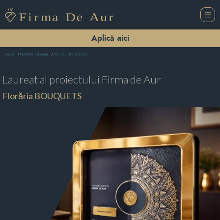
Aplică aici
Florăria BOUQUETS
Acasă
Florării Piatra Neamţ
Laureat al proiectului
Firma de Aur
Florăria BOUQUETS