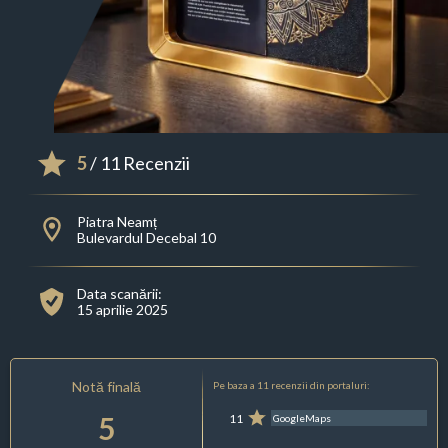
5
/ 11 Recenzii
Piatra Neamț
Bulevardul Decebal 10
Data scanării:
15 aprilie 2025
Notă finală
Pe baza a 11 recenzii din portaluri:
5
11
GoogleMaps