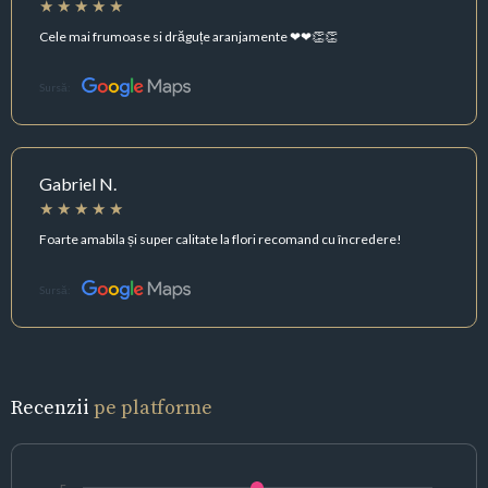
Cele mai frumoase si drăguțe aranjamente ❤❤👏👏
Sursă:
Gabriel N.
Foarte amabila și super calitate la flori recomand cu încredere!
Sursă:
Recenzii
pe platforme