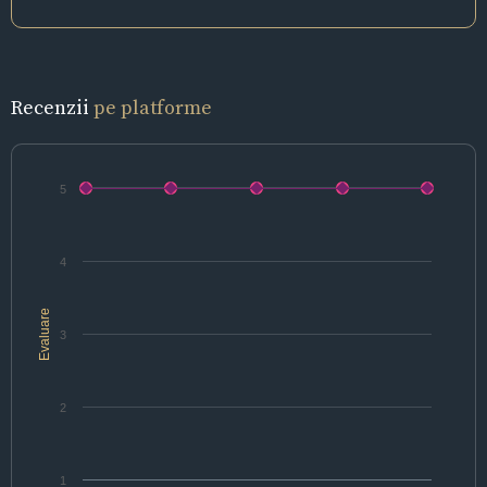
Recenzii
pe platforme
5
4
Evaluare
3
2
1