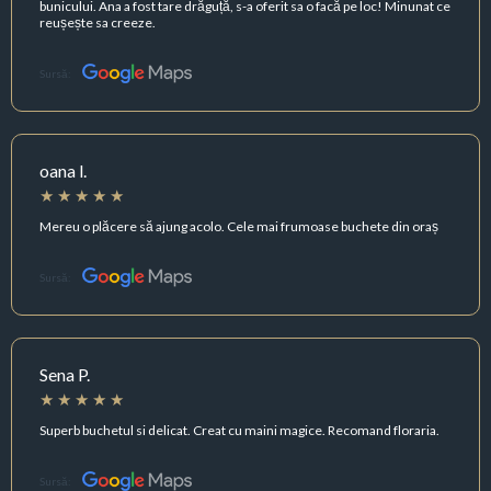
bunicului. Ana a fost tare drăguță, s-a oferit sa o facă pe loc! Minunat ce
reușește sa creeze.
Sursă:
oana l.
Mereu o plăcere să ajung acolo. Cele mai frumoase buchete din oraș
Sursă:
Sena P.
Superb buchetul si delicat. Creat cu maini magice. Recomand floraria.
Sursă: