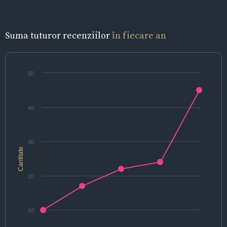
Suma tuturor recenziilor
în fiecare an
50
40
30
Cantitate
20
10