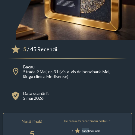
5
/ 45 Recenzii
Bacau
Strada 9 Mai, nr. 31 (vis-a-vis de benzinaria Mol,
lânga clinica Medisense)
Data scanării:
2 mai 2026
Notă finală
Pe baza a 45 recenzii din portaluri:
5
7
facebook.com