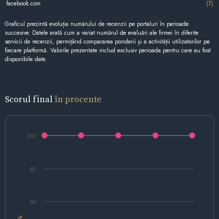
facebook.com
(7)
Graficul prezintă evoluția numărului de recenzii pe portaluri în perioade
succesive. Datele arată cum a variat numărul de evaluări ale firmei în diferite
servicii de recenzii, permițând compararea ponderii și a activității utilizatorilor pe
fiecare platformă. Valorile prezentate includ exclusiv perioada pentru care au fost
disponibile date.
Scorul final
în procente
100
80
60
%