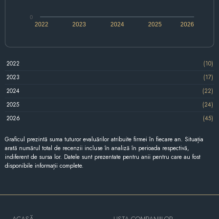
0
2022
2023
2024
2025
2026
2022
(10)
2023
(17)
2024
(22)
2025
(24)
2026
(45)
Graficul prezintă suma tuturor evaluărilor atribuite firmei în fiecare an. Situația
arată numărul total de recenzii incluse în analiză în perioada respectivă,
indiferent de sursa lor. Datele sunt prezentate pentru anii pentru care au fost
disponibile informații complete.
ACASĂ
LISTA COMPANIILOR