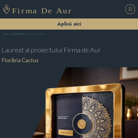
Aplică aici
Florăria Cactus
Acasă
Florării Bacău
Laureat al proiectului
Firma de Aur
Florăria Cactus