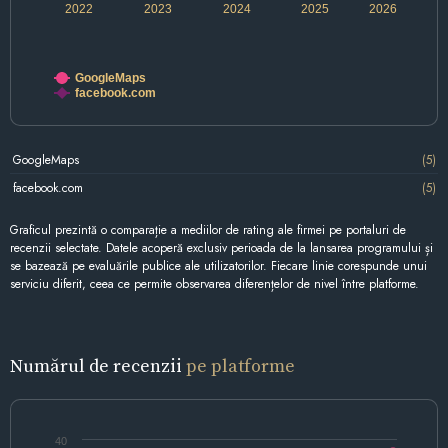
2022
2023
2024
2025
2026
GoogleMaps
facebook.com
GoogleMaps
(5)
facebook.com
(5)
Graficul prezintă o comparație a mediilor de rating ale firmei pe portaluri de
recenzii selectate. Datele acoperă exclusiv perioada de la lansarea programului și
se bazează pe evaluările publice ale utilizatorilor. Fiecare linie corespunde unui
serviciu diferit, ceea ce permite observarea diferențelor de nivel între platforme.
Numărul de recenzii
pe platforme
40