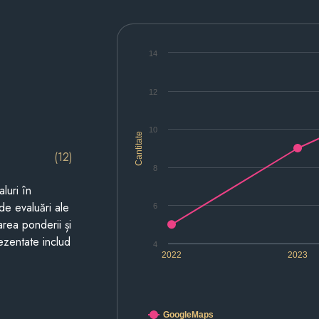
14
12
10
Cantitate
(12)
8
luri în
de evaluări ale
6
area ponderii și
prezentate includ
4
2022
2023
GoogleMaps