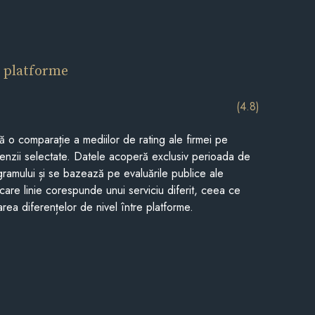
 platforme
(4.8)
tă o comparație a mediilor de rating ale firmei pe
cenzii selectate. Datele acoperă exclusiv perioada de
gramului și se bazează pe evaluările publice ale
Fiecare linie corespunde unui serviciu diferit, ceea ce
rea diferențelor de nivel între platforme.