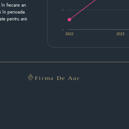
i în fiecare an.
6
ză în perioada
ate pentru anii
4
2022
2023