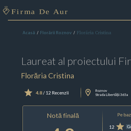
Florăria Cristina
Acasă
Florării Roznov
Laureat al proiectului
Fi
Florăria Cristina
Roznov
4.8
/ 12 Recenzii
Strada Libertății 365a
Notă finală
Pe baza
12
G