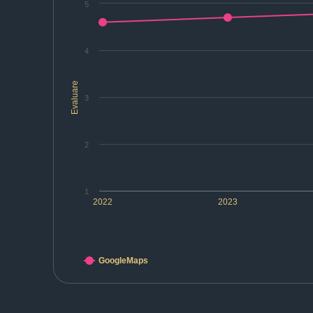
5
4
Evaluare
3
2
1
2022
2023
GoogleMaps