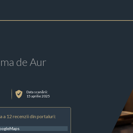
rma de Aur
Data scanării:
15 aprilie 2025
 a 12 recenzii din portaluri:
oogleMaps