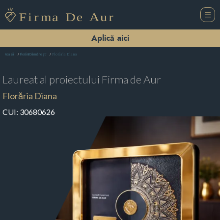
Aplică aici
Florăria Diana
Acasă
Florării Dărmăneşti
Laureat al proiectului
Firma de Aur
Florăria Diana
CUI:
30680626