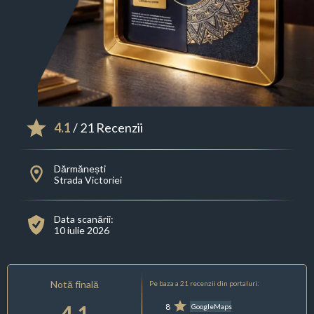
4.1
/ 21 Recenzii
Dărmănești
Strada Victoriei
Data scanării:
10 iulie 2026
Notă finală
Pe baza a 21 recenzii din portaluri:
4.1
8
GoogleMaps