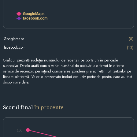
GoogleMaps
facebook.com
GoogleMaps
(8)
facebook.com
(13)
Graficul prezintă evoluția numărului de recenzii pe portaluri în perioade
succesive. Datele arată cum a variat numărul de evaluări ale firmei în diferite
servicii de recenzii, permițând compararea ponderii și a activității utilizatorilor pe
fiecare platformă. Valorile prezentate includ exclusiv perioada pentru care au fost
disponibile date.
Scorul final
în procente
100