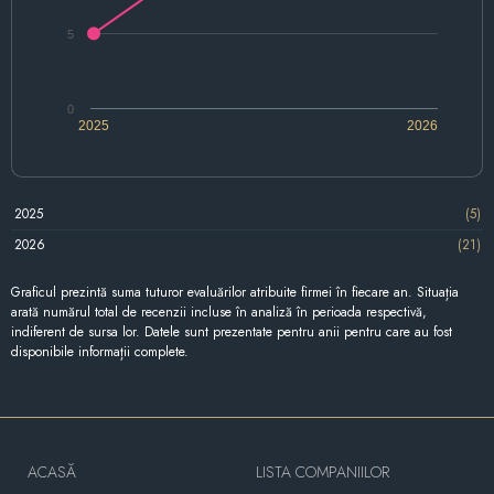
5
0
2025
2026
2025
(5)
2026
(21)
Graficul prezintă suma tuturor evaluărilor atribuite firmei în fiecare an. Situația
arată numărul total de recenzii incluse în analiză în perioada respectivă,
indiferent de sursa lor. Datele sunt prezentate pentru anii pentru care au fost
disponibile informații complete.
ACASĂ
LISTA COMPANIILOR