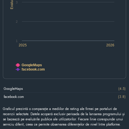
Evaluare
3
2
1
2025
2026
GoogleMaps
facebook.com
GoogleMaps
(4.5)
facebook.com
(3.8)
Graficul prezintă o comparație a mediilor de rating ale firmei pe portaluri de
recenzii selectate. Datele acoperă exclusiv perioada de la lansarea programului și
se bazează pe evaluările publice ale utilizatorilor. Fiecare linie corespunde unui
serviciu diferit, ceea ce permite observarea diferențelor de nivel între platforme.