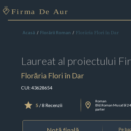
Florăria Flori în Dar
Acasă
Florării Roman
Laureat al proiectului
Fi
Florăria Flori în Dar
CUI:
43628654
Roman
5
/ 8 Recenzii
Bld.Roman Musat bl 2
parter
Notă finală
Pe baz