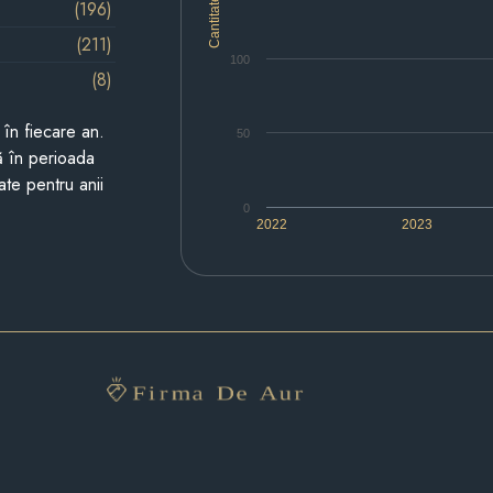
Cantitate
(196)
(211)
100
(8)
i în fiecare an.
50
ză în perioada
ate pentru anii
0
2022
2023