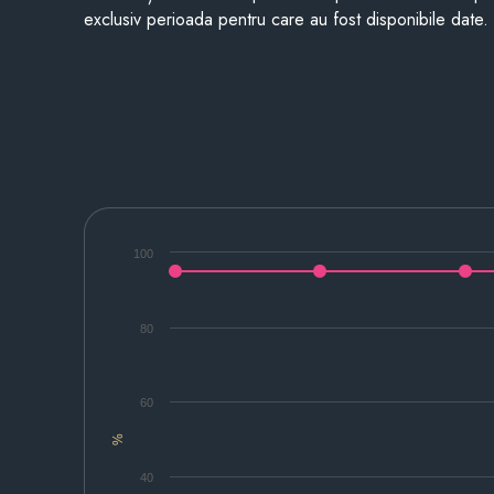
exclusiv perioada pentru care au fost disponibile date.
100
80
60
%
40