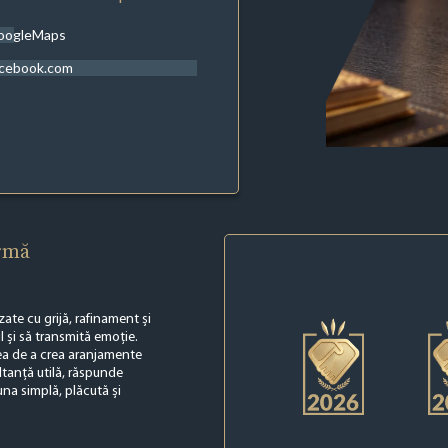
oogleMaps
acebook.com
irmă
zate cu grijă, rafinament și
l și să transmită emoție.
atea de a crea aranjamente
ltanță utilă, răspunde
una simplă, plăcută și