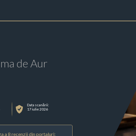
rma de Aur
Data scanării:
4
17 iulie 2026
a a 8 recenzii din portaluri: