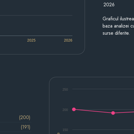
2026
Graficul ilustre
baza analizei cu
surse diferite.
2025
2026
250
200
(200)
(191)
150