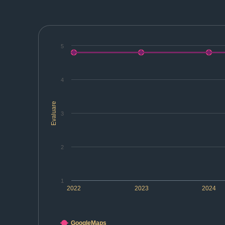
5
4
Evaluare
3
2
1
2022
2023
2024
GoogleMaps