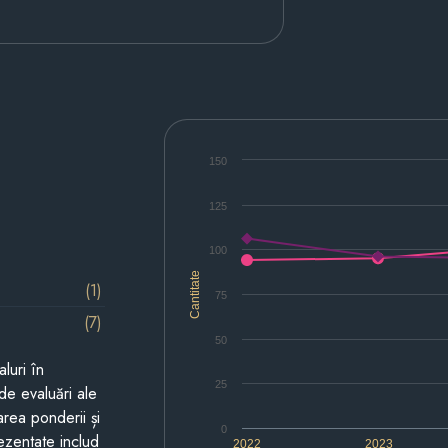
150
125
100
Cantitate
(1)
75
(7)
50
luri în
25
de evaluări ale
area ponderii și
0
prezentate includ
2022
2023