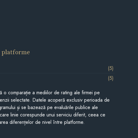
 platforme
(5)
(5)
tă o comparație a mediilor de rating ale firmei pe
cenzii selectate. Datele acoperă exclusiv perioada de
gramului și se bazează pe evaluările publice ale
Fiecare linie corespunde unui serviciu diferit, ceea ce
rea diferențelor de nivel între platforme.