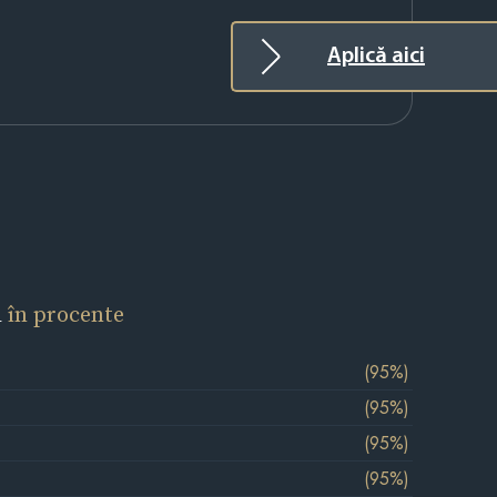
Aplică aici
l
în procente
(95%)
(95%)
(95%)
(95%)