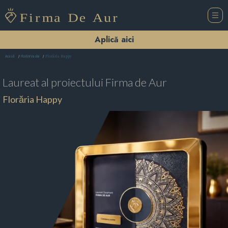
Aplică aici
Florăria Happy
Acasă
Florării Vaslui
Laureat al proiectului
Firma de Aur
Florăria Happy