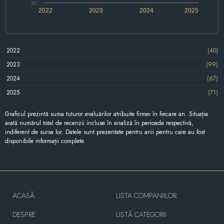
30
2022
2023
2024
2025
2022
(40)
2023
(99)
2024
(67)
2025
(71)
Graficul prezintă suma tuturor evaluărilor atribuite firmei în fiecare an. Situația
arată numărul total de recenzii incluse în analiză în perioada respectivă,
indiferent de sursa lor. Datele sunt prezentate pentru anii pentru care au fost
disponibile informații complete.
ACASĂ
LISTA COMPANIILOR
DESPRE
LISTĂ CATEGORII