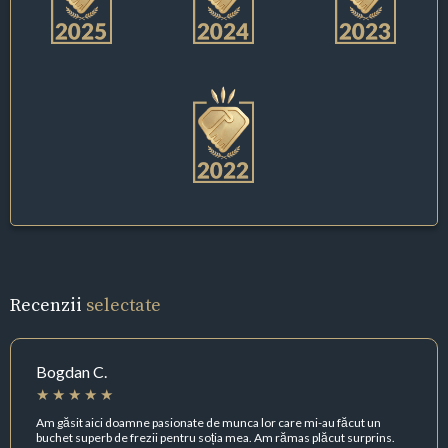
Recenzii
selectate
Bogdan C.
Am găsit aici doamne pasionate de munca lor care mi-au făcut un
buchet superb de frezii pentru soția mea. Am rămas plăcut surprins.