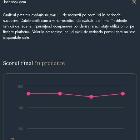
facebook.com
(8)
Graficul prezintă evoluția numărului de recenzii pe portaluri în perioade
succesive. Datele arată cum a variat numărul de evaluări ale firmei în diferite
servicii de recenzii, permițând compararea ponderii și a activității utilizatorilor pe
fiecare platformă. Valorile prezentate includ exclusiv perioada pentru care au fost
disponibile date.
Scorul final
în procente
100
80
60
%