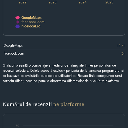
2022
2023
2024
2025
GoogleMaps
facebook.com
nicelocal.ro
GoogleMaps
(4.7)
facebook.com
(5)
Graficul prezintă o comparație a mediilor de rating ale firmei pe portaluri de
recenzii selectate. Datele acoperă exclusiv perioada de la lansarea programului și
se bazează pe evaluările publice ale utilizatorilor. Fiecare linie corespunde unui
serviciu diferit, ceea ce permite observarea diferențelor de nivel între platforme.
Numărul de recenzii
pe platforme
80