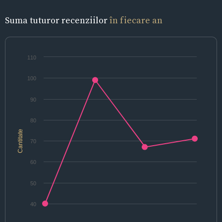
Suma tuturor recenziilor
în fiecare an
110
100
90
80
Cantitate
70
60
50
40