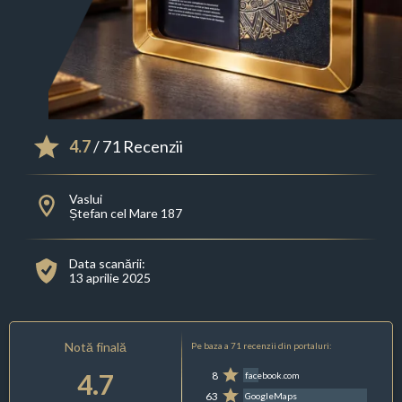
4.7
/ 71 Recenzii
Vaslui
Ștefan cel Mare 187
Data scanării:
13 aprilie 2025
Notă finală
Pe baza a 71 recenzii din portaluri:
4.7
8
facebook.com
63
GoogleMaps