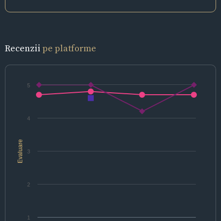
Recenzii
pe platforme
5
4
Evaluare
3
2
1