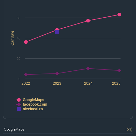
60
Cantitate
40
20
0
2022
2023
2024
2025
GoogleMaps
facebook.com
nicelocal.ro
GoogleMaps
(63)