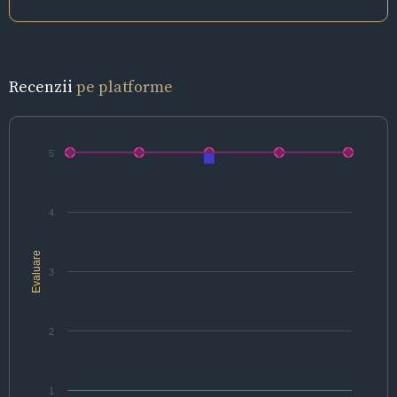
Recenzii
pe platforme
5
4
Evaluare
3
2
1