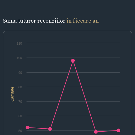
Suma tuturor recenziilor
în fiecare an
110
100
90
80
Cantitate
70
60
50