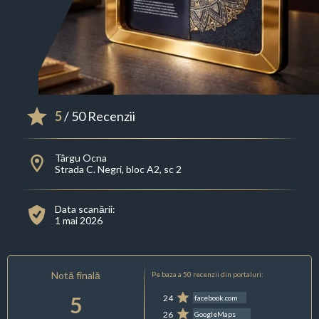
5
/ 50 Recenzii
Târgu Ocna
Strada C. Negri, bloc A2, sc 2
Data scanării:
1 mai 2026
Notă finală
Pe baza a 50 recenzii din portaluri:
5
24
facebook.com
26
GoogleMaps