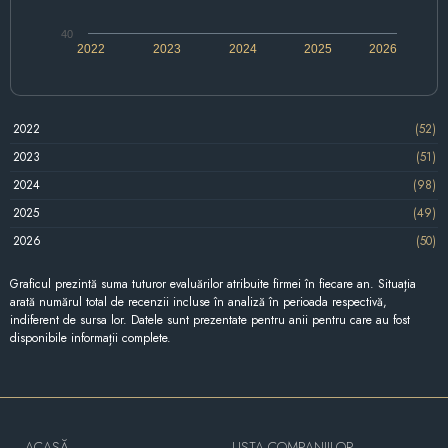
40
2022
2023
2024
2025
2026
2022
(52)
2023
(51)
2024
(98)
2025
(49)
2026
(50)
Graficul prezintă suma tuturor evaluărilor atribuite firmei în fiecare an. Situația
arată numărul total de recenzii incluse în analiză în perioada respectivă,
indiferent de sursa lor. Datele sunt prezentate pentru anii pentru care au fost
disponibile informații complete.
ACASĂ
LISTA COMPANIILOR