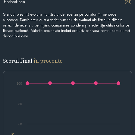
facebook.com
(24)
Graficul prezintă evoluția numărului de recenzii pe portaluri în perioade
succesive. Datele arată cum a variat numărul de evaluări ale firmei în diferite
servicii de recenzii, permițând compararea ponderii și a activității utilizatorilor pe
fiecare platformă. Valorile prezentate includ exclusiv perioada pentru care au fost
disponibile date.
Scorul final
în procente
100
80
60
%