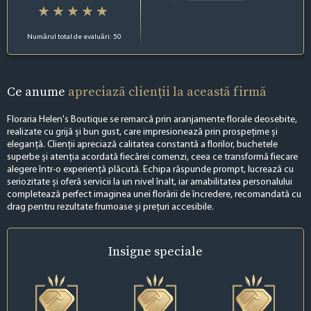
Numărul total de evaluări: 50
Ce anume
apreciază clienții la această firmă
Floraria Helen's Boutique se remarcă prin aranjamente florale deosebite,
realizate cu grijă și bun gust, care impresionează prin prospețime și
eleganță. Clienții apreciază calitatea constantă a florilor, buchetele
superbe și atenția acordată fiecărei comenzi, ceea ce transformă fiecare
alegere într-o experiență plăcută. Echipa răspunde prompt, lucrează cu
seriozitate și oferă servicii la un nivel înalt, iar amabilitatea personalului
completează perfect imaginea unei florării de încredere, recomandată cu
drag pentru rezultate frumoase și prețuri accesibile.
Insigne
speciale