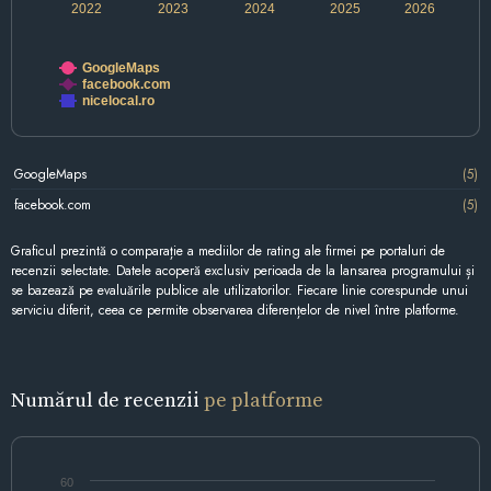
2022
2023
2024
2025
2026
GoogleMaps
facebook.com
nicelocal.ro
GoogleMaps
(5)
facebook.com
(5)
Graficul prezintă o comparație a mediilor de rating ale firmei pe portaluri de
recenzii selectate. Datele acoperă exclusiv perioada de la lansarea programului și
se bazează pe evaluările publice ale utilizatorilor. Fiecare linie corespunde unui
serviciu diferit, ceea ce permite observarea diferențelor de nivel între platforme.
Numărul de recenzii
pe platforme
60