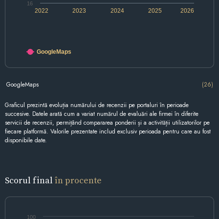
16
2022
2023
2024
2025
2026
GoogleMaps
GoogleMaps
(26)
Graficul prezintă evoluția numărului de recenzii pe portaluri în perioade
succesive. Datele arată cum a variat numărul de evaluări ale firmei în diferite
servicii de recenzii, permițând compararea ponderii și a activității utilizatorilor pe
fiecare platformă. Valorile prezentate includ exclusiv perioada pentru care au fost
disponibile date.
Scorul final
în procente
100