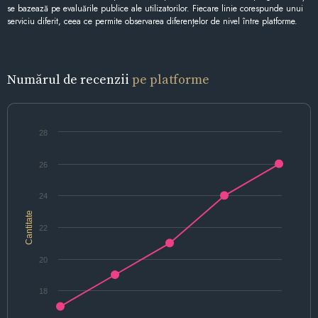
se bazează pe evaluările publice ale utilizatorilor. Fiecare linie corespunde unui
serviciu diferit, ceea ce permite observarea diferențelor de nivel între platforme.
Numărul de recenzii
pe platforme
28
26
24
Cantitate
22
20
18