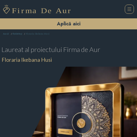
Aplică aici
Floraria Ikebana Husi
Acasă
Florării Huşi
Laureat al proiectului
Firma de Aur
Floraria Ikebana Husi