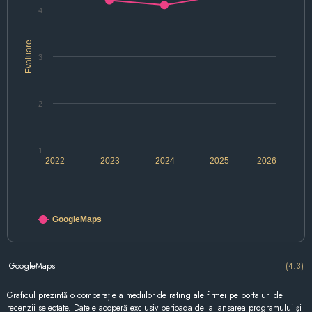
4
Evaluare
3
2
1
2022
2023
2024
2025
2026
GoogleMaps
GoogleMaps
(4.3)
Graficul prezintă o comparație a mediilor de rating ale firmei pe portaluri de
recenzii selectate. Datele acoperă exclusiv perioada de la lansarea programului și