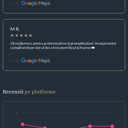
Sursă:
M R.
Vă mulțumesc pentru profesionalism și promptitudine! Aranjamentul
cumpărat de pe site-ul dvs a fost atent făcut și frumos❤️
Sursă:
Recenzii
pe platforme
5