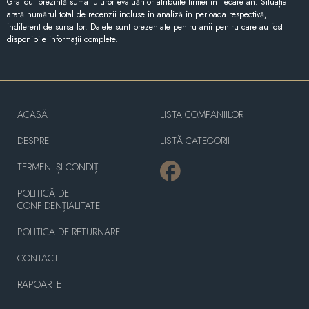
Graficul prezintă suma tuturor evaluărilor atribuite firmei în fiecare an. Situația
arată numărul total de recenzii incluse în analiză în perioada respectivă,
indiferent de sursa lor. Datele sunt prezentate pentru anii pentru care au fost
disponibile informații complete.
ACASĂ
LISTA COMPANIILOR
DESPRE
LISTĂ CATEGORII
TERMENI ȘI CONDIȚII
POLITICĂ DE
CONFIDENȚIALITATE
POLITICA DE RETURNARE
CONTACT
RAPOARTE