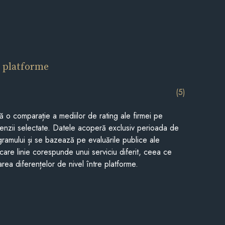
 platforme
(5)
tă o comparație a mediilor de rating ale firmei pe
cenzii selectate. Datele acoperă exclusiv perioada de
gramului și se bazează pe evaluările publice ale
Fiecare linie corespunde unui serviciu diferit, ceea ce
rea diferențelor de nivel între platforme.