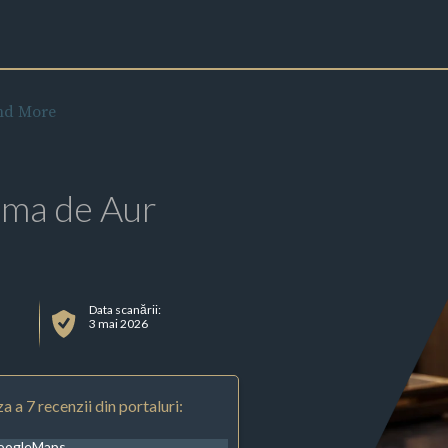
and More
rma de Aur
Data scanării:
3 mai 2026
a a 7 recenzii din portaluri:
oogleMaps