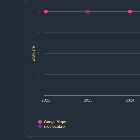
5
4
Evaluare
3
2
1
2022
2023
2024
GoogleMaps
nicelocal.ro