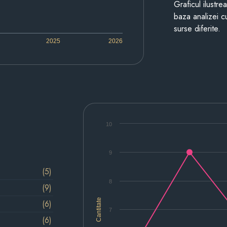
Graficul ilustre
baza analizei cu
surse diferite.
2025
2026
10
9
(5)
8
(9)
Cantitate
(6)
7
(6)