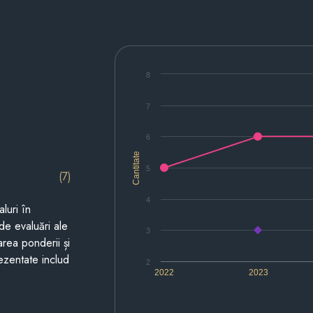
8
7
6
Cantitate
5
(7)
4
luri în
de evaluări ale
3
area ponderii și
prezentate includ
2
2022
2023