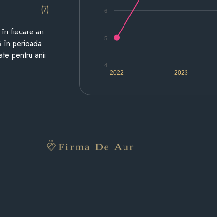
(7)
6
i în fiecare an.
5
ză în perioada
ate pentru anii
4
2022
2023