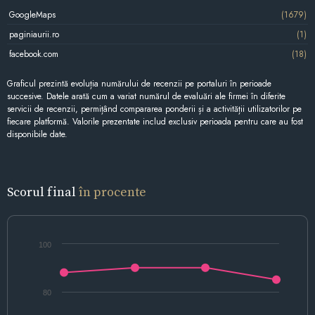
GoogleMaps
(1679)
paginiaurii.ro
(1)
facebook.com
(18)
Graficul prezintă evoluția numărului de recenzii pe portaluri în perioade
succesive. Datele arată cum a variat numărul de evaluări ale firmei în diferite
servicii de recenzii, permițând compararea ponderii și a activității utilizatorilor pe
fiecare platformă. Valorile prezentate includ exclusiv perioada pentru care au fost
disponibile date.
Scorul final
în procente
100
80