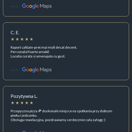
Sursă:
C. E.
Raport calitate-pret mai mult decat decent.
Personalul foarte amabil.
Locatia curata si amenajata cu gust.
Sursă:
Pozytywna L.
Przepyszna pizza 🍕 doskonale miejsce na spotkania przy dobrym
piwku i jedzonku.
Obsługa rewelacyjna, pozdrawiamy serdecznie cała załogę :)