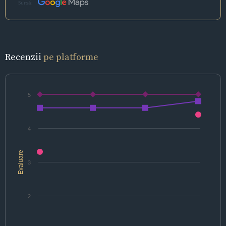
Sursă:
Recenzii
pe platforme
5
4
Evaluare
3
2