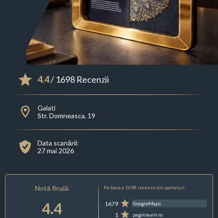
4.4
/ 1698 Recenzii
Galati
Str. Domneasca, 19
Data scanării:
27 mai 2026
Notă finală
Pe baza a 1698 recenzii din portaluri:
4.4
1679
GoogleMaps
1
paginiaurii.ro