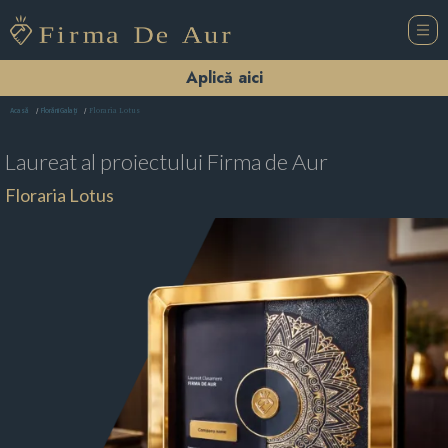
Aplică aici
Floraria Lotus
Acasă
Florării Galaţi
Laureat al proiectului
Firma de Aur
Floraria Lotus