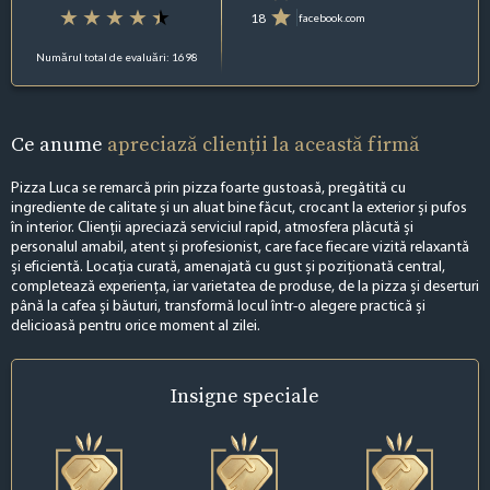
18
facebook.com
Numărul total de evaluări: 1698
Ce anume
apreciază clienții la această firmă
Pizza Luca se remarcă prin pizza foarte gustoasă, pregătită cu
ingrediente de calitate și un aluat bine făcut, crocant la exterior și pufos
în interior. Clienții apreciază serviciul rapid, atmosfera plăcută și
personalul amabil, atent și profesionist, care face fiecare vizită relaxantă
și eficientă. Locația curată, amenajată cu gust și poziționată central,
completează experiența, iar varietatea de produse, de la pizza și deserturi
până la cafea și băuturi, transformă locul într-o alegere practică și
delicioasă pentru orice moment al zilei.
Insigne
speciale