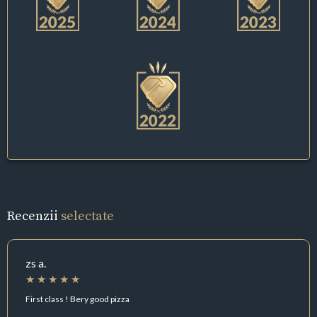
Recenzii
selectate
zs a.
First class ! Bery good pizza