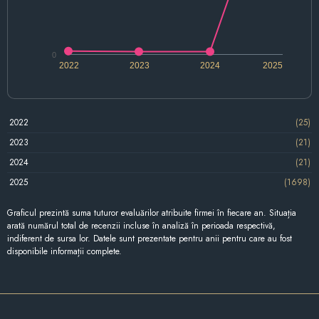
0
2022
2023
2024
2025
2022
(25)
2023
(21)
2024
(21)
2025
(1698)
Graficul prezintă suma tuturor evaluărilor atribuite firmei în fiecare an. Situația
arată numărul total de recenzii incluse în analiză în perioada respectivă,
indiferent de sursa lor. Datele sunt prezentate pentru anii pentru care au fost
disponibile informații complete.