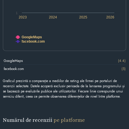
1
2023
2024
2025
2026
GoogleMaps
facebook.com
GoogleMaps
(4.4)
facebook.com
(5)
Graficul prezintă o comparație a mediilor de rating ale firmei pe portaluri de
recenzii selectate. Datele acoperă exclusiv perioada de la lansarea programului și
se bazează pe evaluările publice ale utilizatorilor. Fiecare linie corespunde unui
serviciu diferit, ceea ce permite observarea diferențelor de nivel între platforme.
Numărul de recenzii
pe platforme