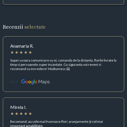
Recenzii
selectate
Anamaria R.
Super usoara comunicare cu ei, comanda de la distanta, florile livrate la
timp si persoanele super incantate. Cu siguranta voi reveni si
recomand cu incredere! Multumesc 🤗
Sursă:
Mirela I.
Recomand ,au cele mai frumoase flori ,aranjamente și cel mai
important amabilitate.