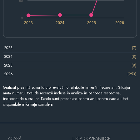
50
0
2023
2024
2025
2026
2023
(7)
2024
(8)
2025
(8)
2026
(253)
Graficul prezintă suma tuturor evaluărilor atribuite firmei în fiecare an. Situația
arată numărul total de recenzii incluse în analiză în perioada respectivă,
indiferent de sursa lor. Datele sunt prezentate pentru anii pentru care au fost
disponibile informații complete.
ACASĂ
LISTA COMPANIILOR