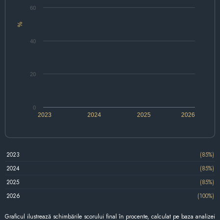
60
%
40
20
0
2023
2024
2025
2026
2023
(85%)
2024
(85%)
2025
(85%)
2026
(100%)
Graficul ilustrează schimbările scorului final în procente, calculat pe baza analizei