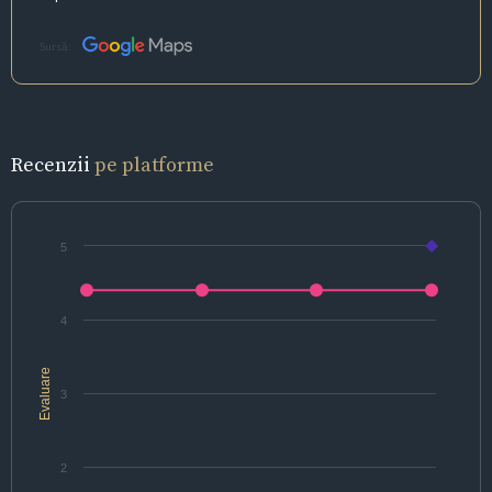
Sursă:
Recenzii
pe platforme
5
4
Evaluare
3
2