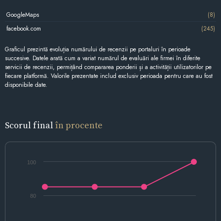
GoogleMaps
(8)
facebook.com
(245)
Graficul prezintă evoluția numărului de recenzii pe portaluri în perioade
succesive. Datele arată cum a variat numărul de evaluări ale firmei în diferite
servicii de recenzii, permițând compararea ponderii și a activității utilizatorilor pe
fiecare platformă. Valorile prezentate includ exclusiv perioada pentru care au fost
disponibile date.
Scorul final
în procente
100
80