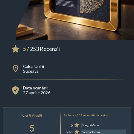
5
/ 253 Recenzii
Calea Unirii
Suceava
Data scanării:
27 aprilie 2026
Notă finală
Pe baza a 253 recenzii din portaluri:
5
8
GoogleMaps
245
facebook.com