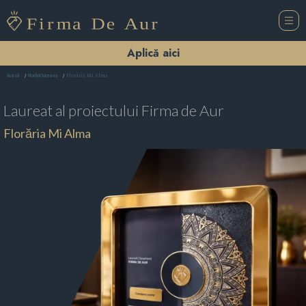
Aplică aici
Florăria Mi Alma
Acasă
Florării Suceava
Laureat al proiectului
Firma de Aur
Florăria Mi Alma