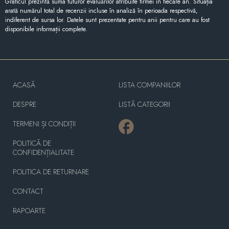
Graficul prezintă suma tuturor evaluărilor atribuite firmei în fiecare an. Situația
arată numărul total de recenzii incluse în analiză în perioada respectivă,
indiferent de sursa lor. Datele sunt prezentate pentru anii pentru care au fost
disponibile informații complete.
ACASĂ
LISTA COMPANIILOR
DESPRE
LISTĂ CATEGORII
TERMENI ȘI CONDIȚII
POLITICĂ DE
CONFIDENȚIALITATE
POLITICA DE RETURNARE
CONTACT
RAPOARTE