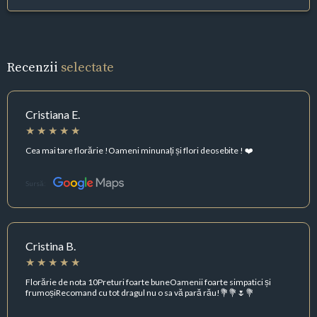
Recenzii
selectate
Cristiana E.
Cea mai tare florărie !Oameni minunați și flori deosebite ! ❤️
Sursă:
Cristina B.
Florărie de nota 10Preturi foarte buneOamenii foarte simpatici și
frumoșiRecomand cu tot dragul nu o sa vă pară rău!💐💐🌷💐