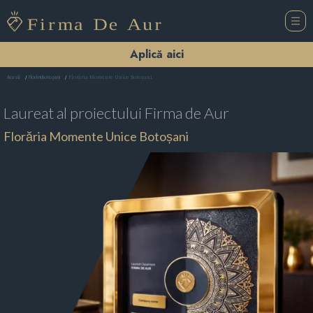
Aplică aici
Florăria Momente Unice Botoșani
Acasă
Florării Botoşani
Laureat al proiectului
Firma de Aur
Florăria Momente Unice Botoșani