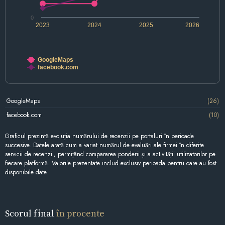
0
2023
2024
2025
2026
GoogleMaps
facebook.com
GoogleMaps
(26)
facebook.com
(10)
Graficul prezintă evoluția numărului de recenzii pe portaluri în perioade
succesive. Datele arată cum a variat numărul de evaluări ale firmei în diferite
servicii de recenzii, permițând compararea ponderii și a activității utilizatorilor pe
fiecare platformă. Valorile prezentate includ exclusiv perioada pentru care au fost
disponibile date.
Scorul final
în procente