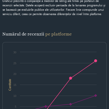
Graficul prezintă o comparație a mediilor de rating ale firmei pe portaluri de
recenzii selectate. Datele acoperă exclusiv perioada de la lansarea programului și
se bazează pe evaluările publice ale utilizatorilor. Fiecare linie corespunde unui
serviciu diferit, ceea ce permite observarea diferențelor de nivel între platforme.
Numărul de recenzii
pe platforme
30
25
20
Cantitate
15
10
5