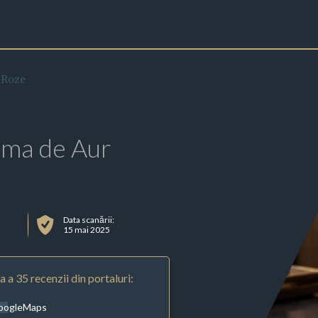
 Roze
rma de Aur
Data scanării:
15 mai 2025
 a 35 recenzii din portaluri:
oogleMaps