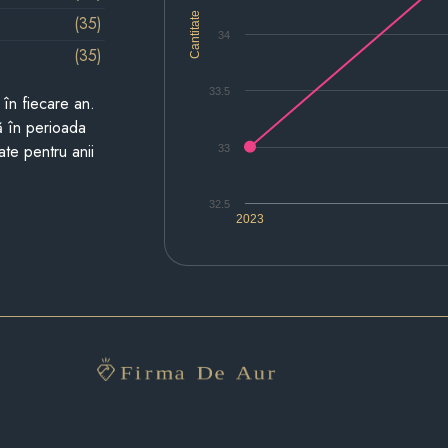
Cantitate
(35)
34
(35)
33.5
i în fiecare an.
ză în perioada
ate pentru anii
33
32.5
2023