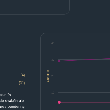
40
30
Cantitate
(4)
20
(31)
10
luri în
de evaluări ale
area ponderii și
0