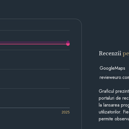
Recenzii
pe
GoogleMaps
revieweuro.co
Graficul prezin
portaluri de re
la lansarea pro
utilizatorilor. 
2025
permite observa