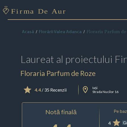
Floraria Parfum de
Acasă
Florării Valea Adanca
Laureat al proiectului
Fi
Floraria Parfum de Roze
Iași
4.4
/ 35 Recenzii
Strada Nucilor 16
Notă finală
Pe baza
4
G