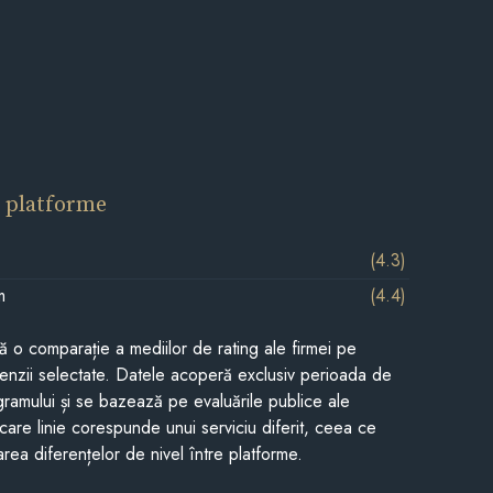
 platforme
(4.3)
m
(4.4)
tă o comparație a mediilor de rating ale firmei pe
cenzii selectate. Datele acoperă exclusiv perioada de
gramului și se bazează pe evaluările publice ale
Fiecare linie corespunde unui serviciu diferit, ceea ce
rea diferențelor de nivel între platforme.