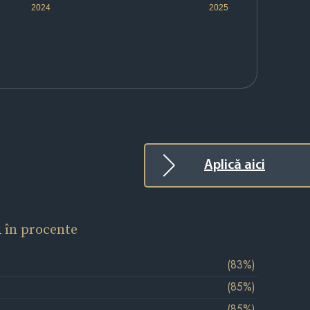
2024
2025
Aplică aici
l
în procente
(83%)
(85%)
(85%)