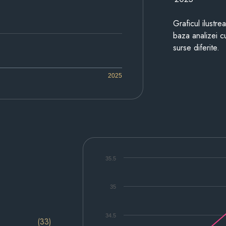
Graficul ilustre
baza analizei cu
surse diferite.
2025
35.5
35
34.5
(33)