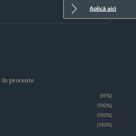
Aplică aici
l
în procente
(95%)
(100%)
(100%)
(100%)