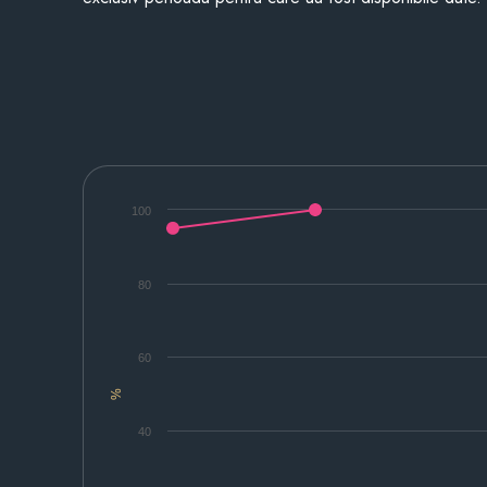
100
80
60
%
40