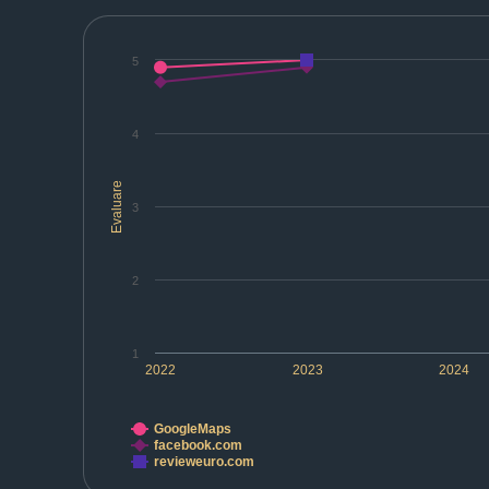
5
4
Evaluare
3
2
1
2022
2023
2024
GoogleMaps
facebook.com
revieweuro.com