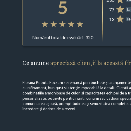
5
77
f
13
r
Numărul total de evaluări: 320
Ce anume
apreciază clienții la această f
Floraria Petruta Focsani se remarcă prin buchete și aranjamente 
cu rafinament, bun gust și atenție impecabilă la detalii. Clienții 
combinațiile armonioase de culori și capacitatea echipei de a tra
personalizate, potrivite pentru nunți, cununii sau cadouri speci
comunicarea ușoară, promptitudinea și seriozitatea completează
încredere și dorința de a reveni.