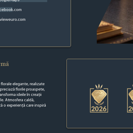
acebook.com
evieweuro.com
irmă
florale elegante, realizate
apreciază florile proaspete,
nsforma ideile în creații
ale. Atmosfera caldă,
 o experiență care inspiră