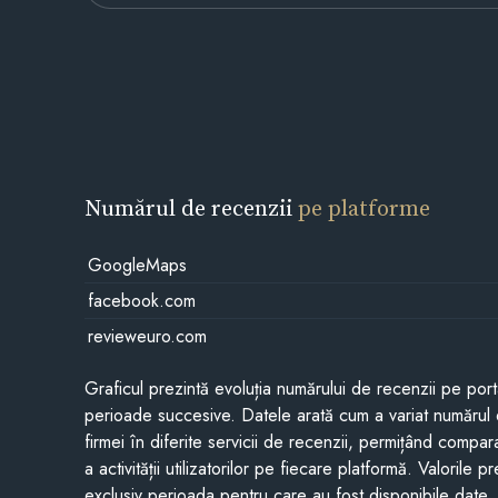
Numărul de recenzii
pe platforme
GoogleMaps
facebook.com
revieweuro.com
Graficul prezintă evoluția numărului de recenzii pe porta
perioade succesive. Datele arată cum a variat numărul 
firmei în diferite servicii de recenzii, permițând compar
a activității utilizatorilor pe fiecare platformă. Valorile 
exclusiv perioada pentru care au fost disponibile date.