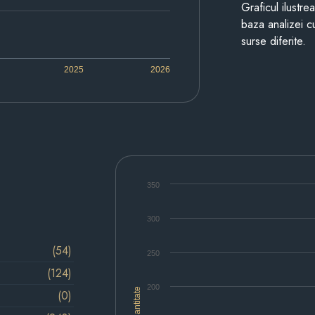
Graficul ilustre
baza analizei cu
surse diferite.
2025
2026
350
300
(54)
250
(124)
200
Cantitate
(0)