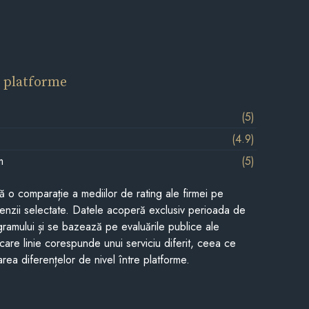
 platforme
(5)
(4.9)
m
(5)
tă o comparație a mediilor de rating ale firmei pe
cenzii selectate. Datele acoperă exclusiv perioada de
gramului și se bazează pe evaluările publice ale
Fiecare linie corespunde unui serviciu diferit, ceea ce
rea diferențelor de nivel între platforme.