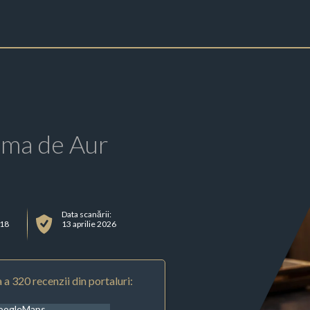
rma de Aur
Data scanării:
918
13 aprilie 2026
 a 320 recenzii din portaluri:
oogleMaps