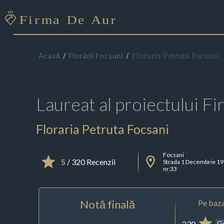
Floraria Petruta Focsani
Acasă
Florării Focşani
Laureat al proiectului
Fi
Floraria Petruta Focsani
Focsani
5
/ 320 Recenzii
Strada 1 Decembrie 1
nr.33
Notă finală
Pe baza
230
G