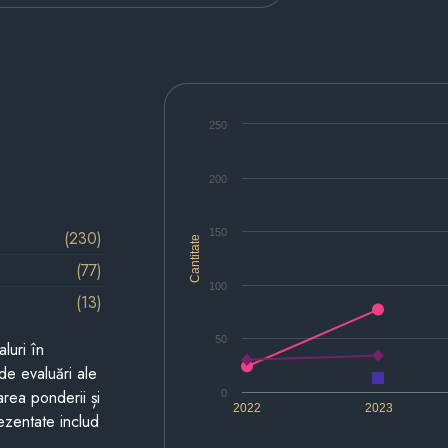
250
200
150
(230)
Cantitate
(77)
100
(13)
50
luri în
de evaluări ale
area ponderii și
0
2022
2023
prezentate includ