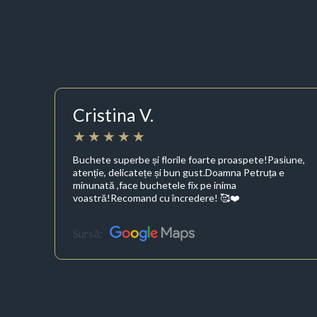
Cristina V.
Buchete superbe și florile foarte proaspete!Pasiune,
atenție, delicatețe și bun gust.Doamna Petruța e
minunată ,face buchetele fix pe inima
voastră!Recomand cu încredere! 🥰❤️
Sursă: