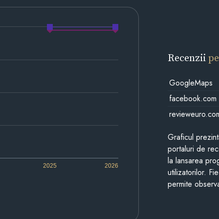
Recenzii
pe
GoogleMaps
facebook.com
revieweuro.co
Graficul prezin
portaluri de re
la lansarea pro
2025
2026
utilizatorilor. 
permite observa