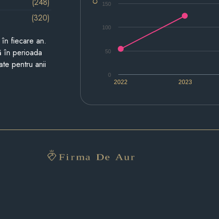
(248)
150
(320)
100
i în fiecare an.
ză în perioada
50
ate pentru anii
0
2022
2023