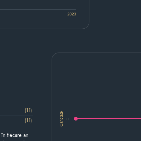
2023
(11)
Cantitate
(11)
11
i în fiecare an.