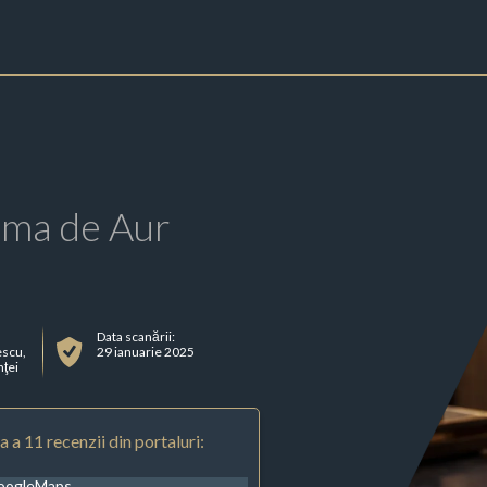
rma de Aur
Data scanării:
escu,
29 ianuarie 2025
ţei
 a 11 recenzii din portaluri:
oogleMaps