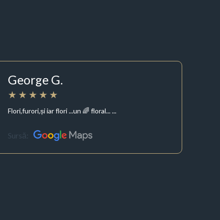
George G.
Flori,furori,și iar flori ...un 🌈 floral... ...
Sursă: