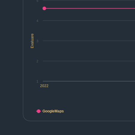
5
4
Evaluare
3
2
1
2022
GoogleMaps