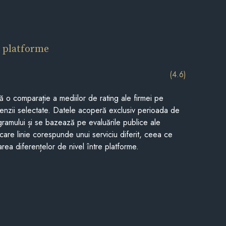
 platforme
(4.6)
tă o comparație a mediilor de rating ale firmei pe
cenzii selectate. Datele acoperă exclusiv perioada de
gramului și se bazează pe evaluările publice ale
Fiecare linie corespunde unui serviciu diferit, ceea ce
rea diferențelor de nivel între platforme.