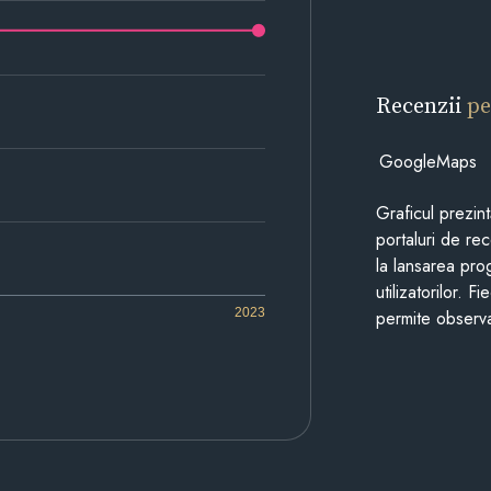
Recenzii
pe
GoogleMaps
Graficul prezin
portaluri de re
la lansarea pro
utilizatorilor. 
2023
permite observa