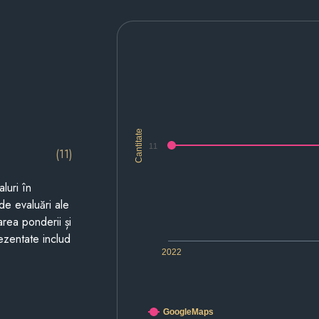
Cantitate
11
(11)
luri în
de evaluări ale
area ponderii și
prezentate includ
2022
GoogleMaps