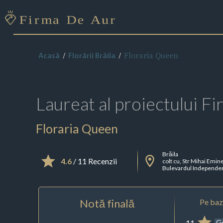
Floraria Queen
Acasă
Florării Brăila
Laureat al proiectului
Fi
Floraria Queen
Brăila
4.6
/ 11 Recenzii
colt cu, Str Mihai Emin
Bulevardul Independen
Notă finală
Pe baza
11
G