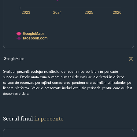
0
2023
2024
2025
2026
GoogleMaps
facebook.com
GoogleMaps
(8)
Graficul prezintă evoluția numărului de recenzii pe portaluri în perioade
succesive. Datele arată cum a variat numărul de evaluări ale firmei în diferite
servicii de recenzii, permițând compararea ponderii și a activității utilizatorilor pe
fiecare platformă. Valorile prezentate includ exclusiv perioada pentru care au fost
disponibile date.
Scorul final
în procente