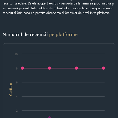
recenzii selectate. Datele acoperă exclusiv perioada de la lansarea programului și
se bazează pe evaluările publice ale utilizatorilor. Fiecare linie corespunde unui
serviciu diferit, ceea ce permite observarea diferențelor de nivel între platforme.
Numărul de recenzii
pe platforme
10
8
6
Cantitate
4
2