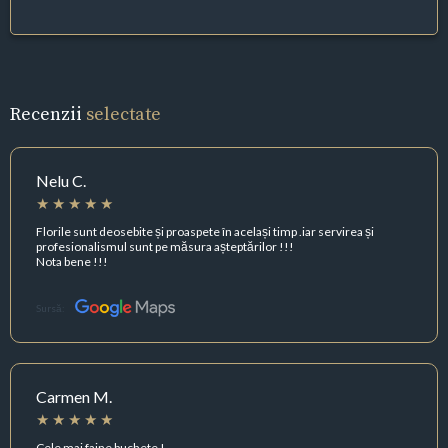
Recenzii
selectate
Nelu C.
Florile sunt deosebite și proaspete în același timp .iar servirea și
profesionalismul sunt pe măsura așteptărilor !!!
Nota bene !!!
Sursă:
Carmen M.
Cele mai faine buchete !