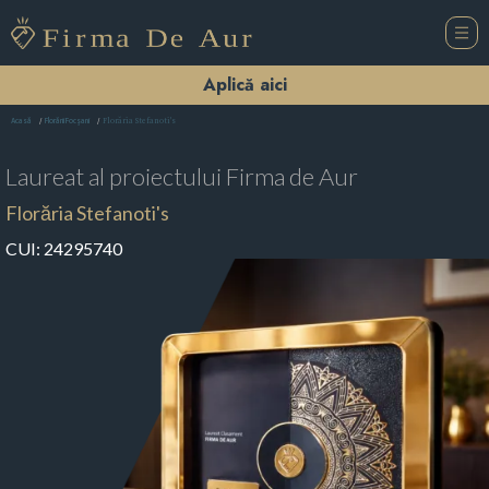
Aplică aici
Florăria Stefanoti's
Acasă
Florării Focşani
Laureat al proiectului
Firma de Aur
Florăria Stefanoti's
CUI:
24295740