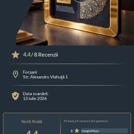
4.4
/ 8 Recenzii
Focșani
Str. Alexandru Vlahuţă 1
Data scanării:
13 iulie 2026
Notă finală
Pe baza a 8 recenzii din portaluri:
4.4
8
GoogleMaps