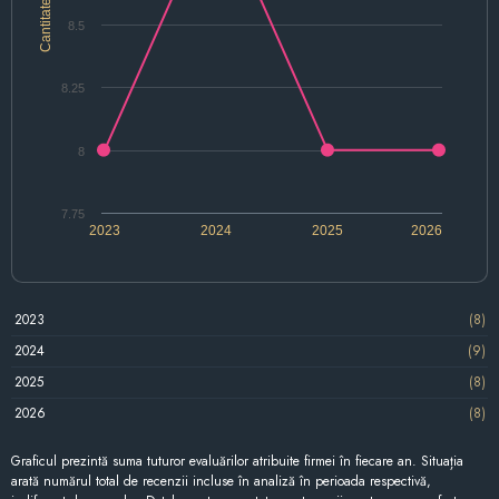
Cantitate
8.5
8.25
8
7.75
2023
2024
2025
2026
2023
(8)
2024
(9)
2025
(8)
2026
(8)
Graficul prezintă suma tuturor evaluărilor atribuite firmei în fiecare an. Situația
arată numărul total de recenzii incluse în analiză în perioada respectivă,