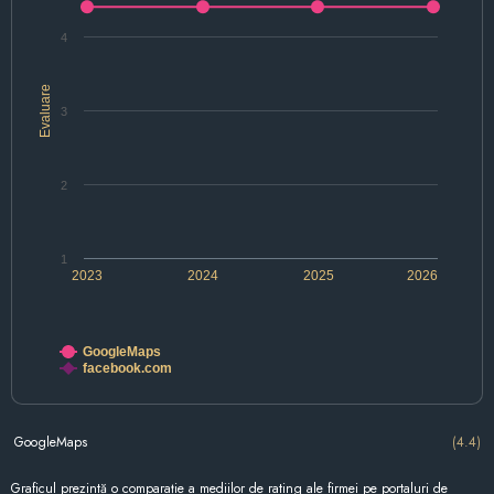
4
Evaluare
3
2
1
2023
2024
2025
2026
GoogleMaps
facebook.com
GoogleMaps
(4.4)
Graficul prezintă o comparație a mediilor de rating ale firmei pe portaluri de