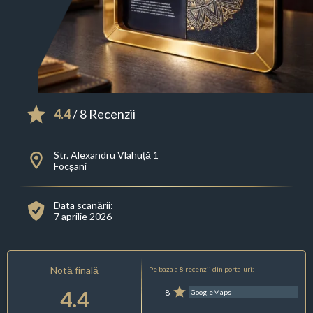
4.4
/ 8 Recenzii
Str. Alexandru Vlahuţă 1
Focșani
Data scanării:
7 aprilie 2026
Notă finală
Pe baza a 8 recenzii din portaluri:
4.4
8
GoogleMaps