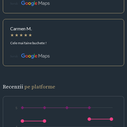
Sursă:
Carmen M.
Cele mai faine buchete !
Sursă:
Recenzii
pe platforme
5