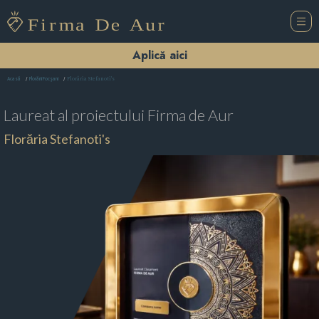
Aplică aici
Florăria Stefanoti's
Acasă
Florării Focşani
Laureat al proiectului
Firma de Aur
Florăria Stefanoti's