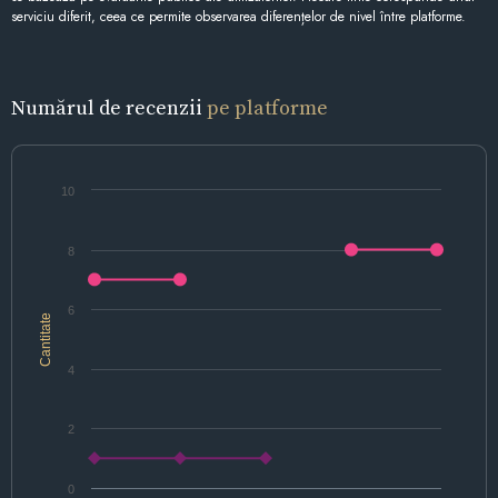
serviciu diferit, ceea ce permite observarea diferențelor de nivel între platforme.
Numărul de recenzii
pe platforme
10
8
6
Cantitate
4
2
0