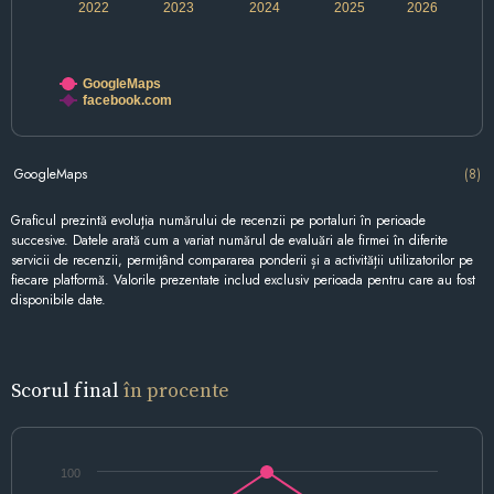
2022
2023
2024
2025
2026
GoogleMaps
facebook.com
GoogleMaps
(8)
Graficul prezintă evoluția numărului de recenzii pe portaluri în perioade
succesive. Datele arată cum a variat numărul de evaluări ale firmei în diferite
servicii de recenzii, permițând compararea ponderii și a activității utilizatorilor pe
fiecare platformă. Valorile prezentate includ exclusiv perioada pentru care au fost
disponibile date.
Scorul final
în procente
100