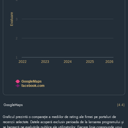
4
Evaluare
3
2
1
2022
2023
2024
2025
2026
GoogleMaps
facebook.com
GoogleMaps
(4.4)
Graficul prezintă o comparație a mediilor de rating ale firmei pe portaluri de
recenzii selectate. Datele acoperă exclusiv perioada de la lansarea programului și
se bazează pe evaluările publice ale utilizatorilor. Fiecare linie corespunde unui