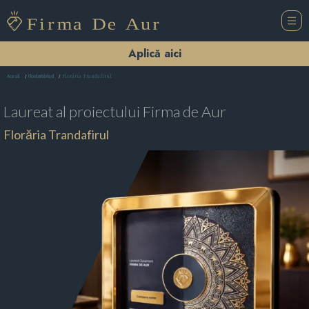
Aplică aici
Florăria Trandafirul
Acasă
Florării Bârlad
Laureat al proiectului
Firma de Aur
Florăria Trandafirul