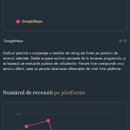
GoogleMaps
GoogleMaps
(4.5)
Graficul prezintă o comparație a mediilor de rating ale firmei pe portaluri de
recenzii selectate. Datele acoperă exclusiv perioada de la lansarea programului și
se bazează pe evaluările publice ale utilizatorilor. Fiecare linie corespunde unui
serviciu diferit, ceea ce permite observarea diferențelor de nivel între platforme.
Numărul de recenzii
pe platforme
500