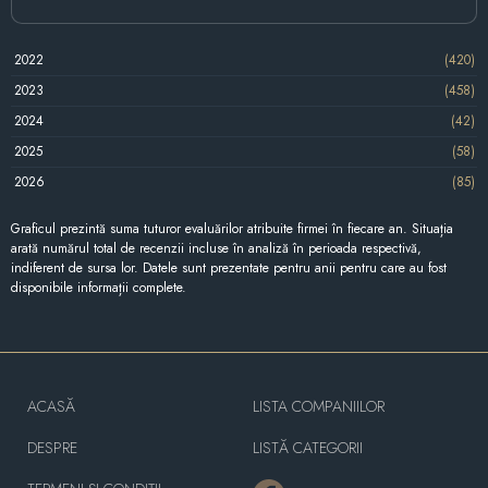
2022
(420)
2023
(458)
2024
(42)
2025
(58)
2026
(85)
Graficul prezintă suma tuturor evaluărilor atribuite firmei în fiecare an. Situația
arată numărul total de recenzii incluse în analiză în perioada respectivă,
indiferent de sursa lor. Datele sunt prezentate pentru anii pentru care au fost
disponibile informații complete.
ACASĂ
LISTA COMPANIILOR
DESPRE
LISTĂ CATEGORII