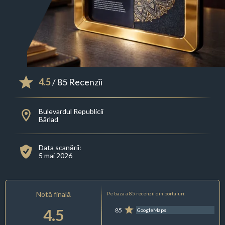
4.5
/ 85 Recenzii
Bulevardul Republicii
Bârlad
Data scanării:
5 mai 2026
Notă finală
Pe baza a 85 recenzii din portaluri:
4.5
85
GoogleMaps