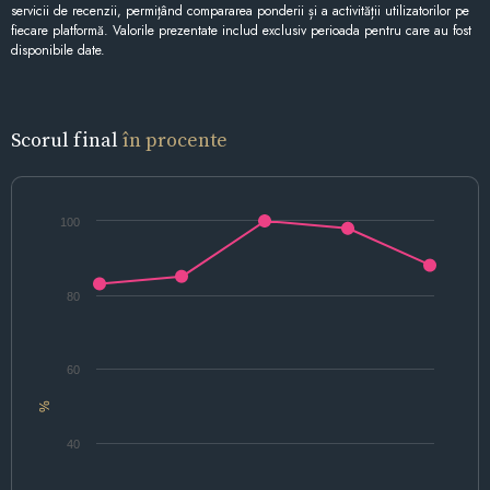
servicii de recenzii, permițând compararea ponderii și a activității utilizatorilor pe
fiecare platformă. Valorile prezentate includ exclusiv perioada pentru care au fost
disponibile date.
Scorul final
în procente
100
80
60
%
40