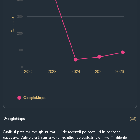
400
300
Cantitate
200
100
0
2022
2023
2024
2025
2026
GoogleMaps
GoogleMaps
(85)
Graficul prezintă evoluția numărului de recenzii pe portaluri în perioade
succesive. Datele arată cum a variat numărul de evaluări ale firmei în diferite