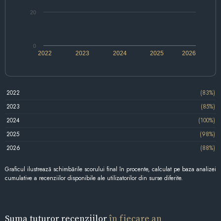
20
0
2022
2023
2024
2025
2026
2022
(83%)
2023
(85%)
2024
(100%)
2025
(98%)
2026
(88%)
Graficul ilustrează schimbările scorului final în procente, calculat pe baza analizei
cumulative a recenziilor disponibile ale utilizatorilor din surse diferite.
Suma tuturor recenziilor
în fiecare an