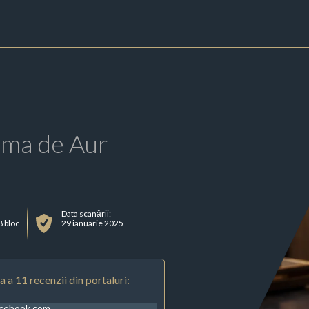
rma de Aur
Data scanării:
8 bloc
29 ianuarie 2025
 a 11 recenzii din portaluri:
acebook.com