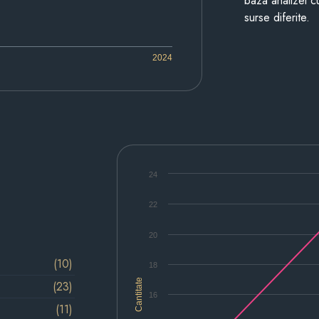
baza analizei cu
surse diferite.
2024
24
22
20
(10)
18
Cantitate
(23)
16
(11)