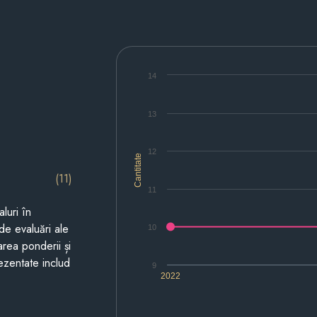
14
13
12
Cantitate
(11)
11
luri în
de evaluări ale
10
area ponderii și
prezentate includ
9
2022