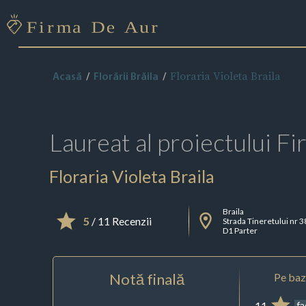
Floraria Violeta Braila
Acasă
Florării Brăila
Laureat al proiectului
Fi
Floraria Violeta Braila
Braila
5
/ 11 Recenzii
Strada Tineretului nr 3
D1 Parter
Notă finală
Pe baza
11
f