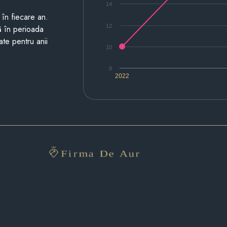
14
i în fiecare an.
12
ză în perioada
ate pentru anii
10
8
2022