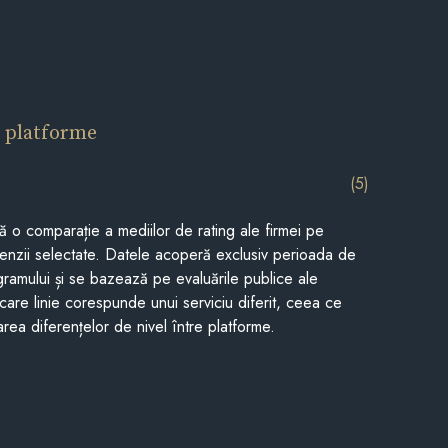
 platforme
(5)
tă o comparație a mediilor de rating ale firmei pe
cenzii selectate. Datele acoperă exclusiv perioada de
gramului și se bazează pe evaluările publice ale
Fiecare linie corespunde unui serviciu diferit, ceea ce
rea diferențelor de nivel între platforme.