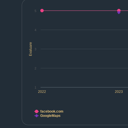
5
4
Evaluare
3
2
1
2022
2023
facebook.com
GoogleMaps