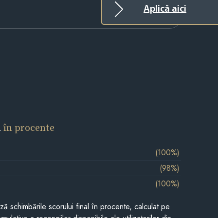
Aplică aici
l
în procente
(100%)
(98%)
(100%)
ază schimbările scorului final în procente, calculat pe