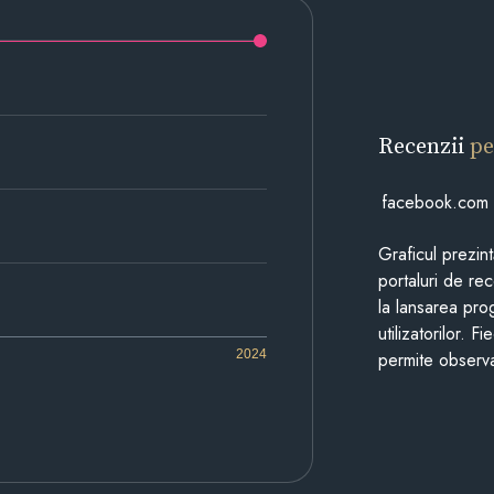
Recenzii
pe
facebook.com
Graficul prezin
portaluri de re
la lansarea pro
utilizatorilor. 
2024
permite observa