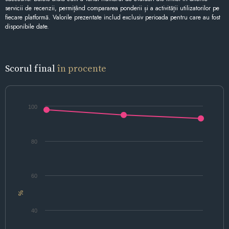
servicii de recenzii, permițând compararea ponderii și a activității utilizatorilor pe
fiecare platformă. Valorile prezentate includ exclusiv perioada pentru care au fost
disponibile date.
Scorul final
în procente
100
80
60
%
40