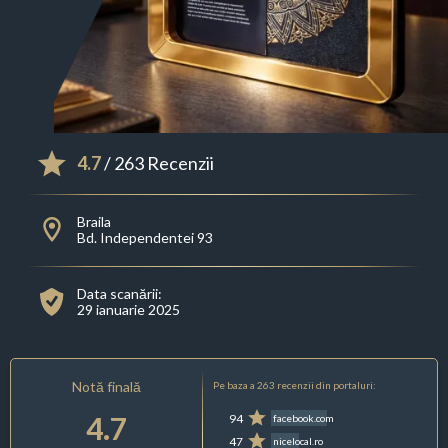
4.7
/ 263 Recenzii
Braila
Bd. Independentei 93
Data scanării:
29 ianuarie 2025
Notă finală
Pe baza a 263 recenzii din portaluri:
4.7
94
facebook.com
47
nicelocal.ro