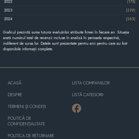
2022
(175)
2023
(239)
2024
(263)
Graficul prezintă suma tuturor evaluărilor atribuite firmei în fiecare an. Situația
arată numărul total de recenzii incluse în analiză în perioada respectivă,
indiferent de sursa lor. Datele sunt prezentate pentru anii pentru care au fost
disponibile informații complete.
ACASĂ
LISTA COMPANIILOR
DESPRE
LISTĂ CATEGORII
TERMENI ȘI CONDIȚII
POLITICĂ DE
CONFIDENȚIALITATE
POLITICA DE RETURNARE