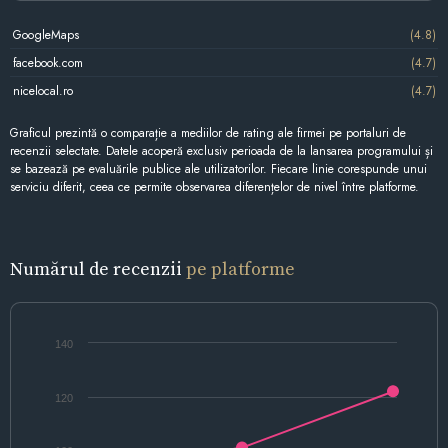
GoogleMaps
(4.8)
facebook.com
(4.7)
nicelocal.ro
(4.7)
Graficul prezintă o comparație a mediilor de rating ale firmei pe portaluri de
recenzii selectate. Datele acoperă exclusiv perioada de la lansarea programului și
se bazează pe evaluările publice ale utilizatorilor. Fiecare linie corespunde unui
serviciu diferit, ceea ce permite observarea diferențelor de nivel între platforme.
Numărul de recenzii
pe platforme
140
120