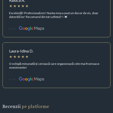
Raluca A.
Excelență! Profesionalism! Nunta mea a avut un decor de vis, doar
datorită lor! Recomand din tot sufletul!✨💓
Sursă:
Laura-Idina D.
O echipă minunată și serioasă care organizează cele mai frumoase
evenimente!
Sursă:
Recenzii
pe platforme