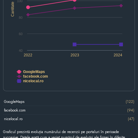
100
Cantitate
80
60
40
2022
2023
2024
GoogleMaps
facebook.com
nicelocal.ro
GoogleMaps
(122)
facebook.com
(94)
nicelocal.ro
(47)
Graficul prezintă evoluția numărului de recenzii pe portaluri în perioade
succesive. Datele arată cum a variat numărul de evaluări ale firmei în diferite