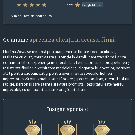
122
GoogleMaps
Numărul total de evaluări: 263
Ce anume
apreciază clienții la această firmă
Florăria Vows se remarcă prin aranjamente florale spectaculoase,
realizate cu gust, creativitate și atenție la detalii, care transformă orice
comandă într-o experiență memorabilă. Clienții apreciază prospețimea și
rezistența florilor, diversitatea modelelor și eleganța buchetelor, potrivite
atât pentru cadouri, cât și pentru evenimente speciale. Echipa
impresionează prin amabilitate, răbdare și profesionalism, oferind soluții
rapide, personalizare atentă și livrare promptă. Rezultatul este mereu
impecabil, cu un raport calitate-preț foarte bun.
Insigne
speciale