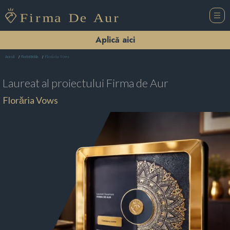
Aplică aici
Florăria Vows
Acasă
Florării Brăila
Laureat al proiectului
Firma de Aur
Florăria Vows