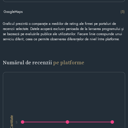
GoogleMaps
(5)
Graficul prezintă o comparație a mediilor de rating ale firmei pe portaluri de
recenzii selectate. Datele acoperă exclusiv perioada de la lansarea programului și
se bazează pe evaluările publice ale utilizatorilor. Fiecare linie corespunde unui
serviciu diferit, ceea ce permite observarea diferențelor de nivel între platforme.
Numărul de recenzii
pe platforme
Cantitate
5