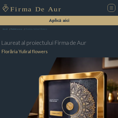
Aplică aici
Florăria Yuliral flowers
Acasă
Florării Cazasu
Laureat al proiectului
Firma de Aur
Florăria Yuliral flowers