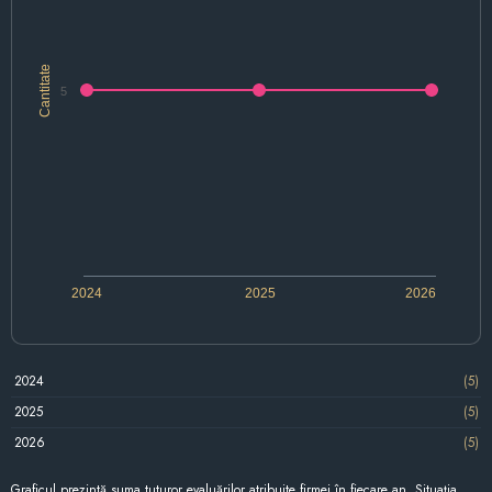
Cantitate
5
2024
2025
2026
2024
(5)
2025
(5)
2026
(5)
Graficul prezintă suma tuturor evaluărilor atribuite firmei în fiecare an. Situația