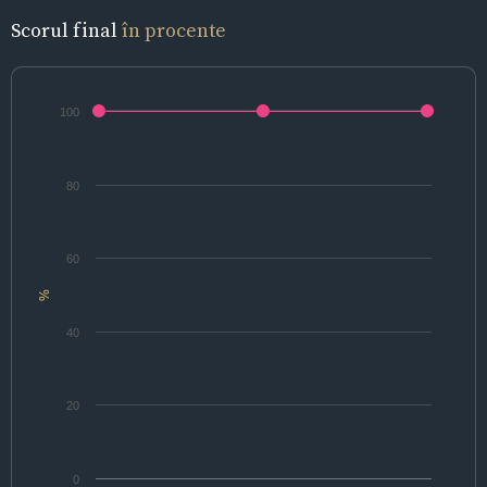
Scorul final
în procente
100
80
60
%
40
20
0