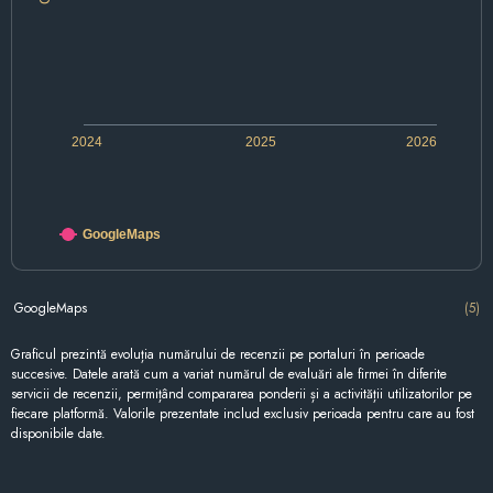
2024
2025
2026
GoogleMaps
GoogleMaps
(5)
Graficul prezintă evoluția numărului de recenzii pe portaluri în perioade
succesive. Datele arată cum a variat numărul de evaluări ale firmei în diferite
servicii de recenzii, permițând compararea ponderii și a activității utilizatorilor pe
fiecare platformă. Valorile prezentate includ exclusiv perioada pentru care au fost
disponibile date.