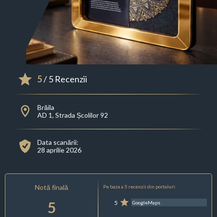
5
/ 5 Recenzii
Brăila
AD 1, Strada Școlilor 92
Data scanării:
28 aprilie 2026
Notă finală
Pe baza a 5 recenzii din portaluri:
5
5
GoogleMaps