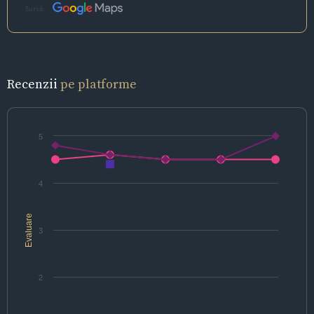
Sursă:
Recenzii
pe platforme
5
4
Evaluare
3
2