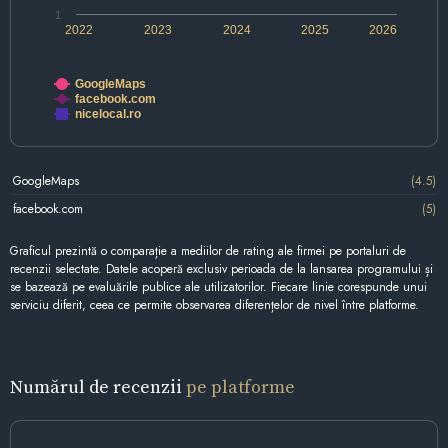
1
2022
2023
2024
2025
2026
GoogleMaps
facebook.com
nicelocal.ro
GoogleMaps
(4.5)
facebook.com
(5)
Graficul prezintă o comparație a mediilor de rating ale firmei pe portaluri de
recenzii selectate. Datele acoperă exclusiv perioada de la lansarea programului și
se bazează pe evaluările publice ale utilizatorilor. Fiecare linie corespunde unui
serviciu diferit, ceea ce permite observarea diferențelor de nivel între platforme.
Numărul de recenzii
pe platforme