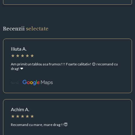
Recenzii
selectate
Iliuta A.
Am primit un tablou asa frumos!!! Foarte calitativ! 😊 recomand cu
drag! ❤
Sursă:
Achim A.
Recomand cu mare, mare drag !!😇