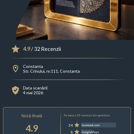
4.9
/ 32 Recenzii
Constanta
Str. Crinului, nr.111, Constanta
Data scanării:
4 mai 2026
Notă finală
Pe baza a 32 recenzii din portaluri:
4.9
24
facebook.com
8
GoogleMaps