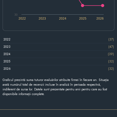
30
2022
2023
2024
2025
2026
2022
(37)
2023
(47)
2024
(39)
2025
(32)
2026
(32)
Graficul prezintă suma tuturor evaluărilor atribuite firmei în fiecare an. Situația
arată numărul total de recenzii incluse în analiză în perioada respectivă,
indiferent de sursa lor. Datele sunt prezentate pentru anii pentru care au fost
disponibile informații complete.