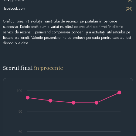
facebook.com
(24)
Graficul prezintă evoluția numărului de recenzii pe portaluri în perioade
succesive. Datele arată cum a variat numărul de evaluări ale firmei în diferite
servicii de recenzii, permițând compararea ponderii și a activității utilizatorilor pe
fiecare platformă. Valorile prezentate includ exclusiv perioada pentru care au fost
disponibile date.
Scorul final
în procente
100
80
60