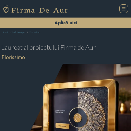
Aplică aici
Florissimo
Acasă
Florării Botoşani
Laureat al proiectului
Firma de Aur
Florissimo